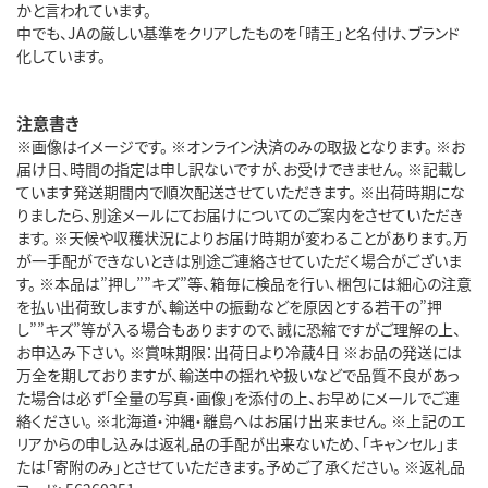
かと言われています。
中でも、JAの厳しい基準をクリアしたものを「晴王」と名付け、ブランド
化しています。
注意書き
※画像はイメージです。 ※オンライン決済のみの取扱となります。 ※お
届け日、時間の指定は申し訳ないですが、お受けできません。 ※記載し
ています発送期間内で順次配送させていただきます。 ※出荷時期にな
りましたら、別途メールにてお届けについてのご案内をさせていただき
ます。 ※天候や収穫状況によりお届け時期が変わることがあります。万
が一手配ができないときは別途ご連絡させていただく場合がございま
す。 ※本品は”押し””キズ”等、箱毎に検品を行い、梱包には細心の注意
を払い出荷致しますが、輸送中の振動などを原因とする若干の”押
し””キズ”等が入る場合もありますので、誠に恐縮ですがご理解の上、
お申込み下さい。 ※賞味期限：出荷日より冷蔵4日 ※お品の発送には
万全を期しておりますが、輸送中の揺れや扱いなどで品質不良があっ
た場合は必ず「全量の写真・画像」を添付の上、お早めにメールでご連
絡ください。 ※北海道・沖縄・離島へはお届け出来ません。 ※上記のエ
リアからの申し込みは返礼品の手配が出来ないため、「キャンセル」ま
たは「寄附のみ」とさせていただきます。予めご了承ください。 ※返礼品