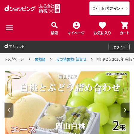
ご利用可能ポイント
検索
マイページ
お気に入り
カート
アカウント
ログイン
トップページ
果物類
その他果物・詰合せ
桃 ぶどう 2026年 先