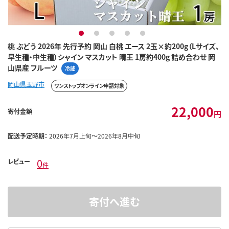
1
2
3
4
5
桃 ぶどう 2026年 先行予約 岡山 白桃 エース 2玉×約200g（Lサイズ、
早生種・中生種）シャイン マスカット 晴王 1房約400g 詰め合わせ 岡
山県産 フルーツ
冷蔵
岡山県玉野市
ワンストップオンライン申請対象
22,000
寄付金額
円
配送予定時期：
2026年7月上旬～2026年8月中旬
0
レビュー
件
寄付へ進む