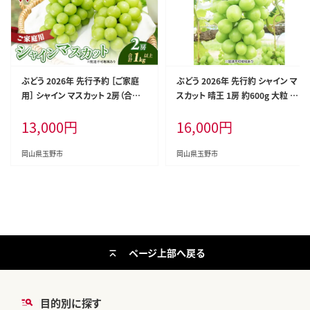
ぶどう 2026年 先行予約 ［ご家庭
ぶどう 2026年 先行約 シャイン マ
用］ シャイン マスカット 2房（合計1
スカット 晴王 1房 約600g 大粒 種
kg以上） ブドウ 葡萄 岡山県産 国
無し ブドウ 葡萄 岡山県産 国産 フ
13,000
円
16,000
円
産 フルーツ 果物 OEC KINGDOM
ルーツ 果物 ギフト 橋田商店
ぶどう家 果物類
岡山県玉野市
岡山県玉野市
ページ上部へ戻る
目的別に探す