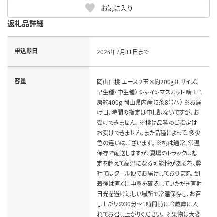
お気に入り
返礼品詳細
申込期日
2026年7月31日まで
容量
岡山白桃 エース 2玉×約200g（Lサイズ、
早生種・中生種） シャインマスカット 晴王 1
房約400g 岡山県内産（5条8号ハ） ※お届
け日、時間の指定は申し訳ないですが、お
受けできません。 ※桃は品種のご指定は
お受けできません。また品種によって、多少
色の違いはございます。 ※桃は通常、常温
保存で配送しますが、夏場のトラックは想
定を超えて高温になる可能性がある為、弊
社ではクール便でお届けしております。 到
着後は直ぐに中身を確認していただき直射
日光を避け涼しい場所で常温保存し、お召
し上がりの30分～1時間前に冷蔵庫に入
れてお召し上がりください。 ※果物は大変