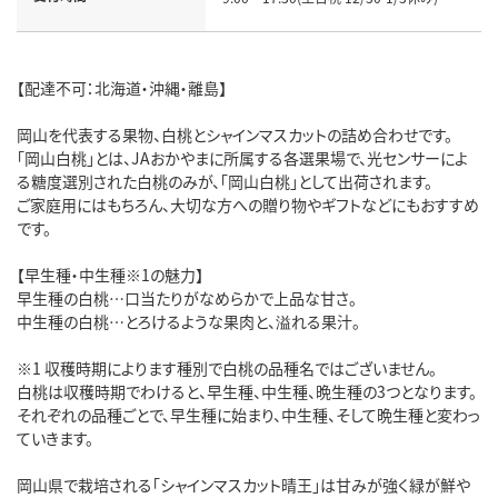
【配達不可：北海道・沖縄・離島】
岡山を代表する果物、白桃とシャインマスカットの詰め合わせです。
「岡山白桃」とは、JAおかやまに所属する各選果場で、光センサーによ
る糖度選別された白桃のみが、「岡山白桃」として出荷されます。
ご家庭用にはもちろん、大切な方への贈り物やギフトなどにもおすすめ
です。
【早生種・中生種※1の魅力】
早生種の白桃…口当たりがなめらかで上品な甘さ。
中生種の白桃…とろけるような果肉と、溢れる果汁。
※1 収穫時期によります種別で白桃の品種名ではございません。
白桃は収穫時期でわけると、早生種、中生種、晩生種の3つとなります。
それぞれの品種ごとで、早生種に始まり、中生種、そして晩生種と変わっ
ていきます。
岡山県で栽培される「シャインマスカット晴王」は甘みが強く緑が鮮や