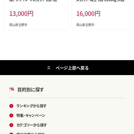
kg以上） ブドウ 葡萄 岡山県産 国
無し ブドウ 葡萄 岡山県産 国産 フ
13,000
円
16,000
円
産 フルーツ 果物 OEC KINGDOM
ルーツ 果物 ギフト 橋田商店
ぶどう家 果物類
岡山県玉野市
岡山県玉野市
ページ上部へ戻る
目的別に探す
ランキングから探す
特集・キャンペーン
カテゴリーから探す