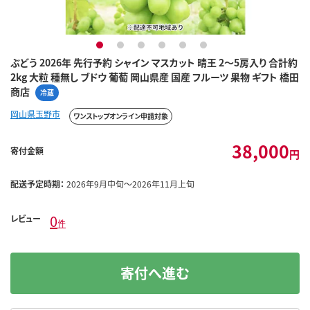
1
2
3
4
5
6
ぶどう 2026年 先行予約 シャイン マスカット 晴王 2～5房入り 合計約
2kg 大粒 種無し ブドウ 葡萄 岡山県産 国産 フルーツ 果物 ギフト 橋田
商店
冷蔵
岡山県玉野市
ワンストップオンライン申請対象
38,000
寄付金額
円
配送予定時期：
2026年9月中旬～2026年11月上旬
0
レビュー
件
寄付へ進む