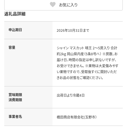
お気に入り
返礼品詳細
申込期日
2026年10月31日まで
容量
シャイン マスカット 晴王 2～5房入り 合計
約2kg 岡山県内産（5条8号ハ） ※房数、お
届け日、時間の指定は申し訳ないですが、
お受けできません。 ※果物は大変傷みやす
い果物ですので、受取後すぐに開封いただ
きお品の状態をご確認ください。
賞味期限
出荷日より冷蔵4日
消費期限
事業者名
橋田商店有限会社(玉野市）