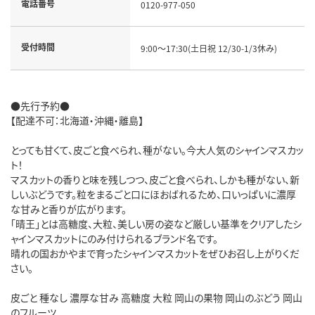
電話番号
0120-977-050
受付時間
9:00～17:30(土日祝 12/30-1/3休み)
●先行予約●
【配達不可：北海道・沖縄・離島】
とっても甘くて、皮ごと食べられ、種がない。今大人気のシャインマスカッ
ト！
マスカットの香りと味を残しつつ、皮ごと食べられ、しかも種がない、新
しいぶどうです。粒をまるごと口にほおばれるため、口いっぱいに濃厚
な甘みと香りが広がります。
「晴王」とは高糖度、大粒、美しい房の姿など厳しい基準をクリアしたシ
ャインマスカットにのみ付けられるブランド名です。
晴れの国おかやまで育ったシャインマスカットをぜひお召し上がりくだ
さい。
皮ごと 種なし 濃厚な甘み 高糖度 大粒 岡山の果物 岡山のぶどう 岡山
のフルーツ