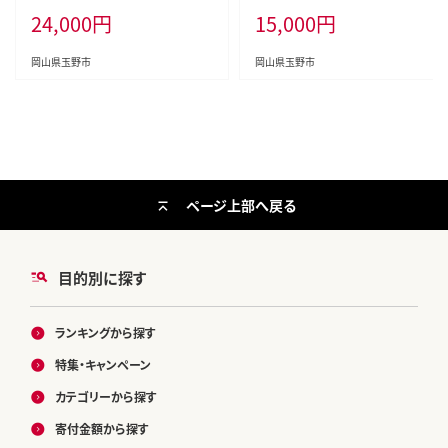
24,000
円
15,000
円
ルーツ 果物 太陽 美しい 外観 大粒
高糖度 種なし 皮ごと 弾力 食感 美
味しい
岡山県玉野市
岡山県玉野市
ページ上部へ戻る
目的別に探す
ランキングから探す
特集・キャンペーン
カテゴリーから探す
寄付金額から探す