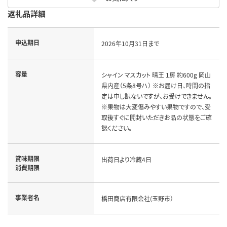
返礼品詳細
申込期日
2026年10月31日まで
容量
シャイン マスカット 晴王 1房 約600g 岡山
県内産（5条8号ハ） ※お届け日、時間の指
定は申し訳ないですが、お受けできません。
※果物は大変傷みやすい果物ですので、受
取後すぐに開封いただきお品の状態をご確
認ください。
賞味期限
出荷日より冷蔵4日
消費期限
事業者名
橋田商店有限会社(玉野市）