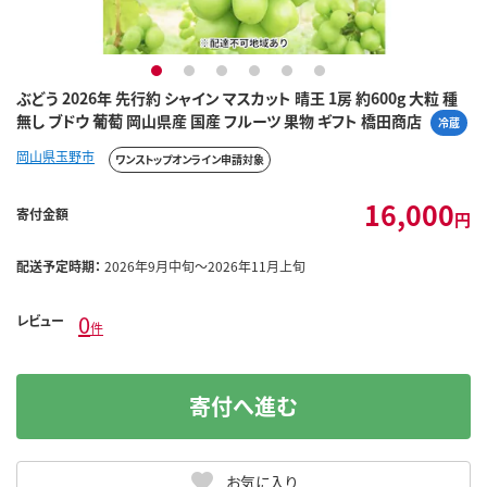
1
2
3
4
5
6
ぶどう 2026年 先行約 シャイン マスカット 晴王 1房 約600g 大粒 種
無し ブドウ 葡萄 岡山県産 国産 フルーツ 果物 ギフト 橋田商店
冷蔵
岡山県玉野市
ワンストップオンライン申請対象
16,000
寄付金額
円
配送予定時期：
2026年9月中旬～2026年11月上旬
0
レビュー
件
寄付へ進む
お気に入り