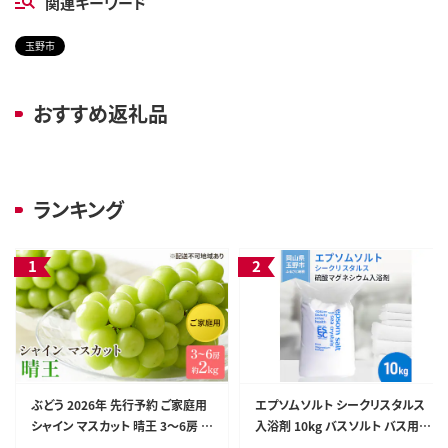
関連キーワード
玉野市
おすすめ返礼品
ランキング
ぶどう 2026年 先行予約 ご家庭用
エプソムソルト シークリスタルス
シャイン マスカット 晴王 3～6房 約
入浴剤 10kg バスソルト バス用品
2kg ブドウ 葡萄 岡山県産 国産 フ
リラックス 硫酸マグネシウム