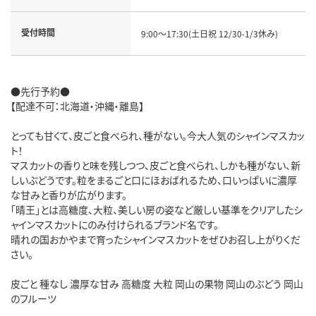
受付時間
9:00～17:30(土日祝 12/30-1/3休み)
●先行予約●
【配達不可：北海道・沖縄・離島】
とっても甘くて、皮ごと食べられ、種がない。今大人気のシャインマスカッ
ト！
マスカットの香りと味を残しつつ、皮ごと食べられ、しかも種がない、新
しいぶどうです。粒をまるごと口にほおばれるため、口いっぱいに濃厚
な甘みと香りが広がります。
「晴王」とは高糖度、大粒、美しい房の姿など厳しい基準をクリアしたシ
ャインマスカットにのみ付けられるブランド名です。
晴れの国おかやまで育ったシャインマスカットをぜひお召し上がりくだ
さい。
皮ごと 種なし 濃厚な甘み 高糖度 大粒 岡山の果物 岡山のぶどう 岡山
のフルーツ