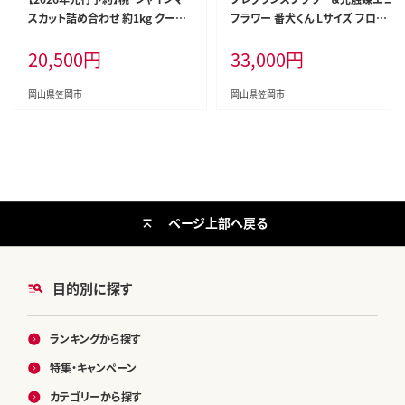
スカット詰め合わせ 約1kg クール
フラワー 番犬くん Lサイズ フロー
便 冷蔵便 桃 もも 葡萄 ブドウ ぶど
リスト萬 《45日以内に出荷予定(土
20,500
円
33,000
円
うシャインマスカット マスカット フ
日祝除く)》岡山県 笠岡市 送料無料
ルーツ セット 先行予約 晴れの国
母の日 プレゼント アレンジフラワ
おかやま館 《2026年8月下旬‐9月
ー 枯れない---C-37---
岡山県笠岡市
岡山県笠岡市
中旬頃出荷》 フルーツ 果物 果実
岡山県 笠岡市---H-23---
ページ上部へ戻る
目的別に探す
ランキングから探す
特集・キャンペーン
カテゴリーから探す