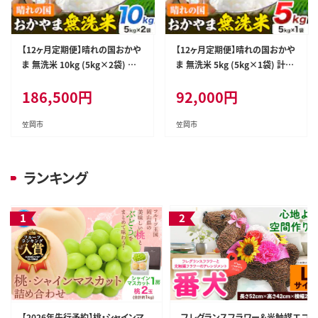
【12ヶ月定期便】晴れの国おかや
【12ヶ月定期便】晴れの国おかや
ま 無洗米 10kg (5kg×2袋) 計1
ま 無洗米 5kg (5kg×1袋) 計12
2回お届け《お申込月の翌月より
回お届け《お申込月の翌月より
186,500
円
92,000
円
発送》 岡山県 笠岡市 無洗米 岡
発送》 岡山県 笠岡市 無洗米 岡
山県産 米 送料無料 国産 ブレン
山県産 米 送料無料 国産 ブレン
ド米 ---kasaoka_zsytei_389_
ド米 ---kasaoka_zsytei_393_
笠岡市
笠岡市
10-12_rsl---
5-12---
ランキング
【2026年先行予約】桃・シャインマ
フレグランスフラワー＆光触媒エコ