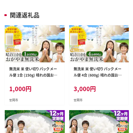
関連返礼品
無洗米 米 使い切り パック メー
無洗米 米 使い切り パック メー
ル便 1合 (150g) 晴れの国おか
ル便 4合 (600g) 晴れの国おか
やま無洗米《30日以内に出荷予
やま無洗米《30日以内に出荷予
1,000
円
3,000
円
定(土日祝除く)》岡山県 笠岡市
定(土日祝除く)》岡山県 笠岡市
送料無料 岡山県産 米 ふるさと
送料無料 岡山県産 米 ふるさと
納税 わけあり 以上のお米ならこ
納税 わけあり 以上のお米ならこ
笠岡市
笠岡市
れ お米 おこめ 岡山 むせんまい
れ お米 おこめ 岡山 むせんまい
kome---kasaoka_zsy_341_1
kome---kasaoka_zsy_343_4
50---
50---