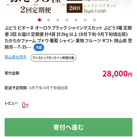
1
2
3
4
5
6
7
ぶどう ピオーネ オーロラブラック シャインマスカット ぶどう3種 定期
便 2回 お届け 定期便 計4房 計2kg 以上 《8月下旬-9月下旬頃出荷》
たかたかファーム ブドウ 葡萄 シャイン 果物 フルーツ ギフト 岡山県 笠
岡市---T-35---
冷蔵
岡山県笠岡市
ワンストップオンライン申請対象
28,000
寄付金額
円
配送予定時期：
8月下旬-9月下旬頃出荷
0
レビュー
件
寄付へ進む