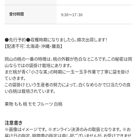
受付時間
9:30～17：30
●先行予約●収穫時期になりましたら、順次出荷します！
【配達不可：北海道・沖縄・離島】
岡山の桃の一番の特徴は、桃の外観が色白なところです。この秘密は岡
山ならではの袋掛け栽培にあります。
まだ桃が青く『小さな実』の時期に一玉一玉手作業で丁寧に袋を掛け
ていきます。
この袋掛けという生産者の努力によって、白くなめらかで口当たりの良
い白桃は栽培されています。
果物 もも 桃 モモ フルーツ 白桃
注意書き
※画像はイメージです。 ※オンライン決済のみの取扱となります。 ※お
届け日の指定、時間帯の指定は申し訳ございませんが、お受けできませ