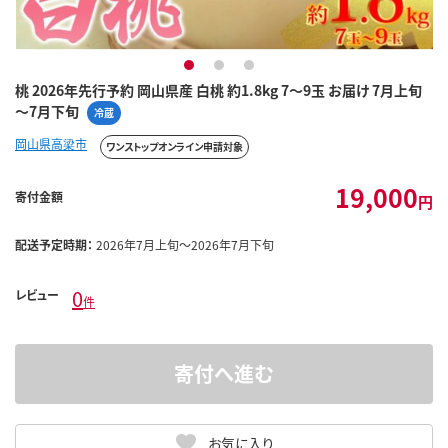
1
2
3
桃 2026年先行予約 岡山県産 白桃 約1.8kg 7～9玉 お届け 7月上旬
～7月下旬
冷蔵
岡山県高梁市
ワンストップオンライン申請対象
19,000
寄付金額
円
配送予定時期：
2026年7月上旬～2026年7月下旬
0
レビュー
件
寄付へ進む
お気に入り