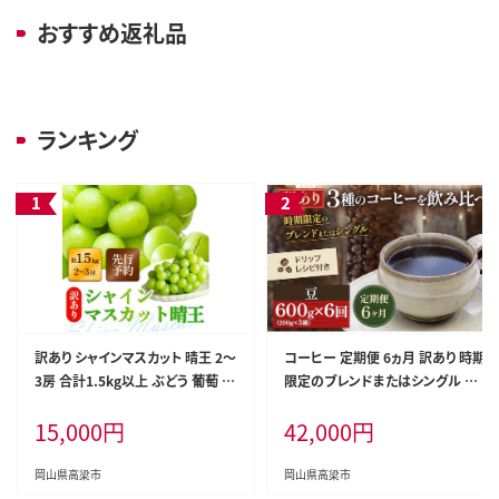
おすすめ返礼品
ランキング
訳あり シャインマスカット 晴王 2～
コーヒー 定期便 6ヵ月 訳あり 時期
3房 合計1.5kg以上 ぶどう 葡萄 シ
限定のブレンドまたはシングル ド
ャイン マスカット 岡山 岡山県産 桃
リップコーヒー 200g×3種 コーヒ
15,000
円
42,000
円
太郎御一行 2026年 先行予約
ー豆 セット 飲み比べ 飲み比べセッ
ト 詰め合わせ 焙煎 深煎り 飲み物
ドリンク 定期 6回
岡山県高梁市
岡山県高梁市