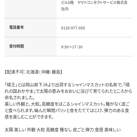
ビル6階 ヤマトコンタクトサービス株式会
社内
電話番号
0120-977-050
受付時間
9:30～17：30
【配達不可：北海道・沖縄・離島】
「晴王」とは岡山県下JAより出荷するシャインマスカットの名称で、「晴
れの国おかやま」で太陽の恵みをおおいに浴びて育てられたところから
命名されました。
美しい外観と、大粒。高糖度をほこるシャインマスカット。種がなく皮ご
と食べられます。噛んだ瞬間パリッと音をたててはじけ、弾力のある食
感を楽しむことができます。
太陽 美しい 外観 大粒 高糖度 種なし 皮ごと 弾力 食感 美味しい