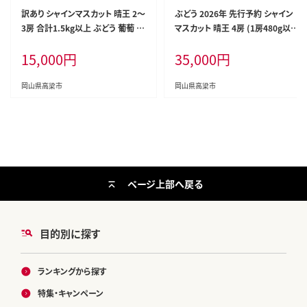
訳あり シャインマスカット 晴王 2～
ぶどう 2026年 先行予約 シャイン
3房 合計1.5kg以上 ぶどう 葡萄 シ
マスカット 晴王 4房 (1房480g以
ャイン マスカット 岡山 岡山県産 桃
上) ブドウ 葡萄 岡山県産 国産 フ
15,000
円
35,000
円
太郎御一行 2026年 先行予約
ルーツ 果物 ギフト
岡山県高梁市
岡山県高梁市
ページ上部へ戻る
目的別に探す
ランキングから探す
特集・キャンペーン