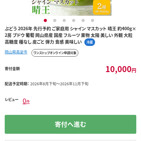
1
2
3
4
5
6
ぶどう 2026年 先行予約 ご家庭用 シャイン マスカット 晴王 約400g×
2房 ブドウ 葡萄 岡山県産 国産 フルーツ 果物 太陽 美しい 外観 大粒
高糖度 種なし 皮ごと 弾力 食感 美味しい
冷蔵
岡山県高梁市
ワンストップオンライン申請対象
10,000
寄付金額
円
配送予定時期：
2026年8月下旬～2026年11月下旬
0
レビュー
件
寄付へ進む