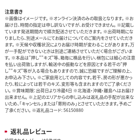
注意書き
※画像はイメージです。 ※オンライン決済のみの取扱となります。 ※お
届け日、時間の指定は申し訳ないですが、お受けできません。 ※記載し
ています発送期間内で順次配送させていただきます。 ※出荷時期にな
りましたら、別途メールにてお届けについてのご案内をさせていただき
ます。 ※天候や収穫状況によりお届け時期が変わることがあります。万
が一手配ができないときは別途ご連絡させていただく場合がございま
す。 ※本品は”押し””キズ”等、箱毎に検品を行い、梱包には細心の注意
を払い出荷致しますが、輸送中の振動などを原因とする若干の”押
し””キズ”等が入る場合もありますので、誠に恐縮ですがご理解の上、
お申込み下さい。 ※ご家庭用としての内容です。若干、房の形が悪かっ
たり、粒によっては若干のキズ、変形等も含まれますのでご了承くださ
い。 ※賞味期限：出荷日より冷蔵4日 ※北海道・沖縄・離島へはお届け
出来ません。 ※上記のエリアからの申し込みは返礼品の手配が出来な
いため、「キャンセル」または「寄附のみ」とさせていただきます。予めご
了承ください。 ※返礼品コード: 56150880
返礼品レビュー