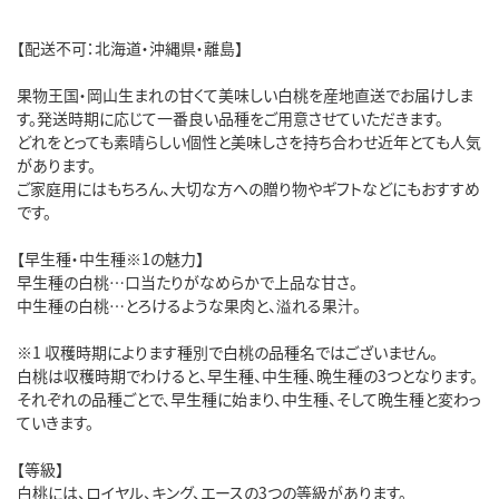
【配送不可：北海道・沖縄県・離島】
果物王国・岡山生まれの甘くて美味しい白桃を産地直送でお届けしま
す。発送時期に応じて一番良い品種をご用意させていただきます。
どれをとっても素晴らしい個性と美味しさを持ち合わせ近年とても人気
があります。
ご家庭用にはもちろん、大切な方への贈り物やギフトなどにもおすすめ
です。
【早生種・中生種※1の魅力】
早生種の白桃…口当たりがなめらかで上品な甘さ。
中生種の白桃…とろけるような果肉と、溢れる果汁。
※1 収穫時期によります種別で白桃の品種名ではございません。
白桃は収穫時期でわけると、早生種、中生種、晩生種の3つとなります。
それぞれの品種ごとで、早生種に始まり、中生種、そして晩生種と変わっ
ていきます。
【等級】
白桃には、ロイヤル、キング、エースの3つの等級があります。