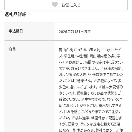
お気に入り
返礼品詳細
申込期日
2026年7月31日まで
容量
岡山白桃 ロイヤル 3玉×約300g（3Lサイ
ズ、早生種・中生種） 岡山県内産（5条8号
ハ） ※お届け日、時間の指定は申し訳ない
ですが、お受けできません。 ※品種の指定、
および果実の大きさや玉数等をご指定いた
だくことはできません。 ※品種によって、多
少色の違いはございます。 ※桃は大変傷み
やすいです。受取後すぐにお品の状態をご
確認ください。 ※生物ですので、なるべく早
めにお召し上がり下さい。 ※冷やしすぎる
と、甘みを感じにくくなりますのでご注意く
ださい。 ※桃は通常、常温保存で配送しま
すが、夏場のトラックは想定を超えて高温
になる可能性がある為、弊社ではクール便