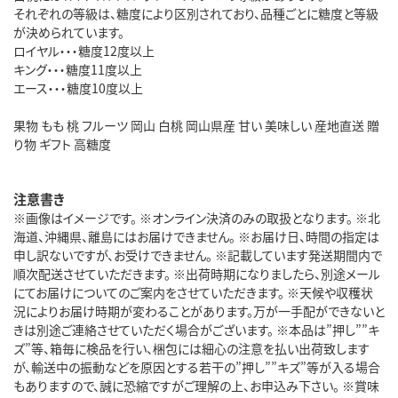
それぞれの等級は、糖度により区別されており、品種ごとに糖度と等級
が決められています。
ロイヤル・・・糖度12度以上
キング・・・糖度11度以上
エース・・・糖度10度以上
果物 もも 桃 フルーツ 岡山 白桃 岡山県産 甘い 美味しい 産地直送 贈
り物 ギフト 高糖度
注意書き
※画像はイメージです。 ※オンライン決済のみの取扱となります。 ※北
海道、沖縄県、離島にはお届けできません。 ※お届け日、時間の指定は
申し訳ないですが、お受けできません。 ※記載しています発送期間内で
順次配送させていただきます。 ※出荷時期になりましたら、別途メール
にてお届けについてのご案内をさせていただきます。 ※天候や収穫状
況によりお届け時期が変わることがあります。万が一手配ができないと
きは別途ご連絡させていただく場合がございます。 ※本品は”押し””キ
ズ”等、箱毎に検品を行い、梱包には細心の注意を払い出荷致します
が、輸送中の振動などを原因とする若干の”押し””キズ”等が入る場合
もありますので、誠に恐縮ですがご理解の上、お申込み下さい。 ※賞味