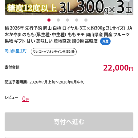
1
2
3
4
5
桃 2026年 先行予約 岡山 白桃 ロイヤル 3玉×約300g（3Lサイズ） JA
おかやま のもも（早生種・中生種） もも モモ 岡山県産 国産 フルーツ
果物 ギフト 甘い 美味しい 産地直送 贈り物 高糖度
冷蔵
岡山県里庄町
ワンストップオンライン申請対象
22,000
寄付金額
円
配送予定時期：
2026年7月上旬～2026年8月中旬
0
レビュー
件
寄付へ進む