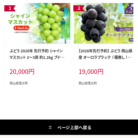
ぶどう 2026年 先行予約 シャイン
【2026年先行予約】 ぶどう 岡山県
マスカット 2～3房 約1.2kg ブドウ
産 オーロラブラック （ 種無し ）約2
シャイン マスカット 葡萄 岡山 国産
kg（3～5房） 《2026年9月上旬-中
20,000
円
19,000
円
フルーツ 果物
旬頃出荷》 葡萄 ブドウ フルーツ 果
物 スイーツ 数量限定 期間限定 岡
山 里庄町 果物類
岡山県里庄町
岡山県里庄町
ページ上部へ戻る