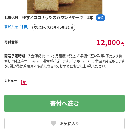
109004 ゆずとココナッツのパウンドケーキ 1本
常温
高知県奈半利町
ワンストップオンライン申請対象
12,000
寄付金額
円
配送予定時期：
入金確認後1～2ヶ月程度で発送 ※準備が整い次第、予定より前
倒しで発送させていただく場合がございます。ご了承ください。 常温で発送致します
が、開封後は冷蔵庫へ保管しなるべくお早めにお召し上がりください。
0
レビュー
件
寄付へ進む
お気に入り