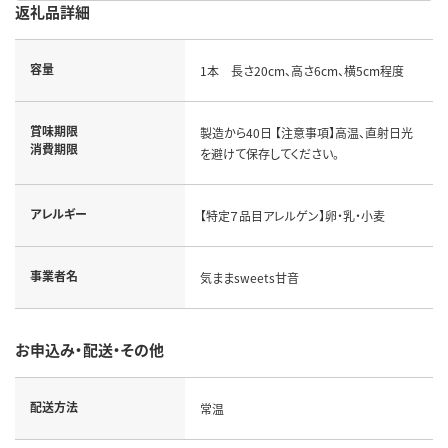
返礼品詳細
容量
1本 長さ20cm、高さ6cm、横5cm程度
賞味期限
製造から40日 【注意事項】高温、直射日光
消費期限
を避けて保存してください。
アレルギー
【特定７品目アレルゲン】卵・乳・小麦
事業者名
気ままsweets甘音
お申込み・配送・その他
配送方法
常温