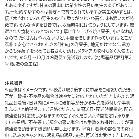
もあるゆずですが、甘音の裏山には希少性の高い実生のゆずがありま
す。一般的なゆずの木は接ぎ木で育てられていますが実生のゆずとは、
接ぎ木されていない野生のゆずで香りがひときわ高く、味も濃いのが特
徴です。そんなゆずを甘音では、収穫時期には使うようにしています。 厳
選された食材で、ひとつひとつ丁寧に作り上げる焼き菓子。 小さなお店
なので、たくさんは作れないけど、手間を惜しまず作っています。 どこか
素朴で安心できるおいしさの「甘音」の洋菓子。 地元だけでなく、遠方
からも洋菓子を求めてお客さんが訪れ、メディアの取材も多く人気のお
店です。 ※５月～10月は冷蔵便で発送致します。 【地場産品類型】第３
号（製造の全工程）
注意書き
※画像はイメージです。 ※お受け取り後すぐに中身をご確認いただき、
万が一破損・不良品の場合は速やかに対応させていただきますので、返
礼品到着後2日以内にメールに破損等が分かる写真を添付し奈半利
町ふるさと納税係までご連絡ください。 ※配送日・配送時期指定、配送
前連絡は対応致しかねますのでご了承ください。（時間指定は承りま
す） ※長期ご不在等でご都合の悪い場合はお手数をお掛けしますが事
前連絡を頂きます様お願い申し上げます。 ※寄付者様の都合での寄付
申し込みのキャンセル、返礼品の返品、交換、再送はお受けできません。