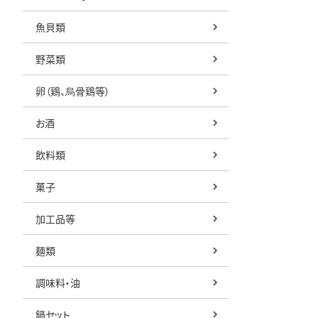
魚貝類
野菜類
卵（鶏、烏骨鶏等）
お酒
飲料類
菓子
加工品等
麺類
調味料・油
鍋セット