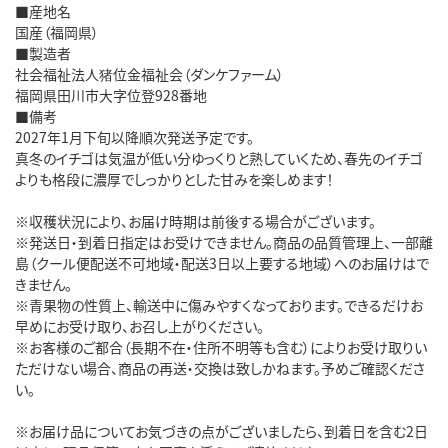
■産地名
国産（福岡県）
■製造者
社会福祉法人猪位金福祉会（ダンケファーム）
福岡県田川市大字位登928番地
■備考
2027年1月下旬以降順次発送予定です。
真冬のイチゴは気温が低い分ゆっくりと熟していくため、春先のイチゴ
よりも格段に濃厚でしっかりとした甘みを楽しめます！
※収穫状況により、お届け時期は前後する場合がございます。
※発送日・到着日指定はお受けできません。商品の品質管理上、一部離
島（クール便配送不可地域・配送3日以上要する地域）へのお届けはで
きません。
※青果物の性質上、輸送中に傷みやすくなっております。できるだけお
早めにお受け取り、お召し上がりください。
※お客様のご都合（長期不在・住所不明等も含む）によりお受け取りい
ただけない場合、商品の再送・交換は致しかねます。予めご確認くださ
い。
※お届け品についてお気づきの点がございましたら、到着日を含む2日