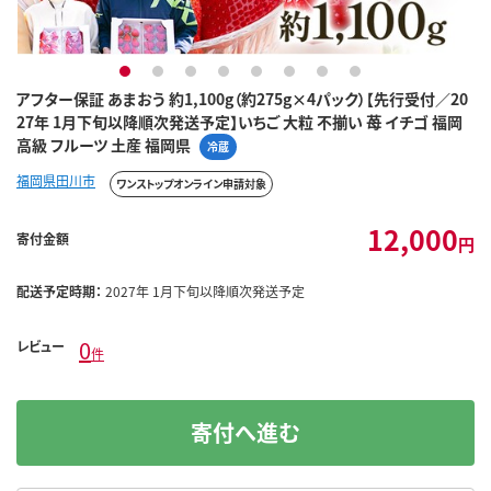
1
2
3
4
5
6
7
8
アフター保証 あまおう 約1,100g（約275g×4パック）【先行受付／20
27年 1月下旬以降順次発送予定】いちご 大粒 不揃い 苺 イチゴ 福岡
高級 フルーツ 土産 福岡県
冷蔵
福岡県田川市
ワンストップオンライン申請対象
12,000
寄付金額
円
配送予定時期：
2027年 1月下旬以降順次発送予定
0
レビュー
件
寄付へ進む