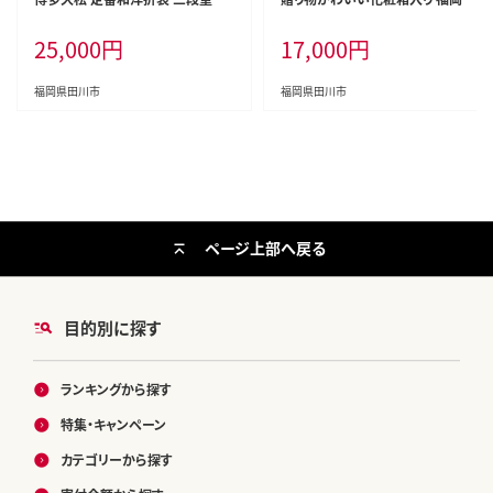
せち『白鳥』 6.5寸 3段重 3人前 お
産冷凍あまおう 2kg 冷凍 いちご イ
25,000
円
17,000
円
せち料理 重箱 お正月 冷凍おせち
チゴ 苺 お取り寄せグルメ お取り寄
縁起物 祝箸付 福岡 年末配送
せ 福岡 お土産 九州 福岡土産 取り
寄せ グルメ 福岡県
福岡県田川市
福岡県田川市
ページ上部へ戻る
目的別に探す
ランキングから探す
特集・キャンペーン
カテゴリーから探す