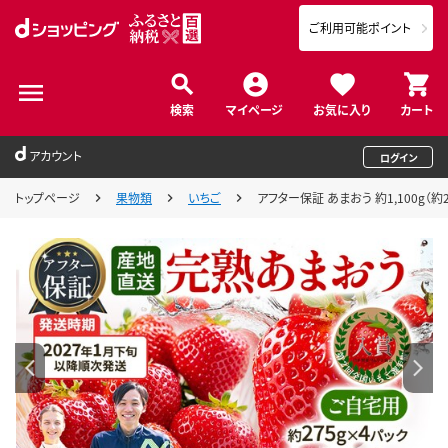
ご利用可能ポイント
検索
マイページ
お気に入り
カート
アカウント
ログイン
トップページ
果物類
いちご
アフター保証 あまおう 約1,100g（