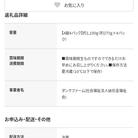
お気に入り
返礼品詳細
容量
【A級4パック】約1,100g（約275g×4パッ
ク）
賞味期限
■賞味期限生ものですのでできるだけお
消費期限
早めにお召し上がりください。■保存方法
要冷蔵（10℃以下で保存）
事業者名
ダンケファーム(社会福祉法人猪位金福祉
会)
お申込み・配送・その他
配送方法
冷蔵