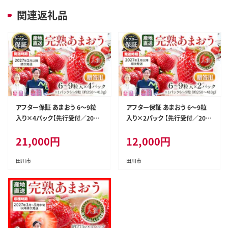
関連返礼品
アフター保証 あまおう 6～9粒
アフター保証 あまおう 6～9粒
入り×4パック【先行受付／2027
入り×2パック 【先行受付／202
年1月以降順次発送予定】いちご
7年1月以降順次発送予定】いち
21,000
円
12,000
円
大粒 不揃い DX デラックス エク
ご 大粒 不揃い DX デラックス エ
セレント 苺 イチゴ 福岡高級 フ
クセレント 苺 イチゴ 福岡高級
ルーツ 土産 福岡県
フルーツ 土産 福岡県
田川市
田川市