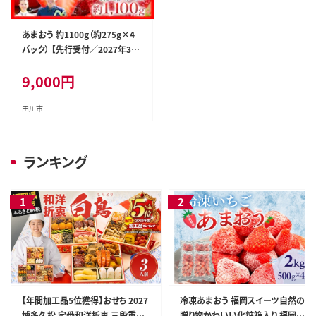
あまおう 約1100g（約275g×4
パック） 【先行受付／2027年3月
～5月中旬順次発送予定】いちご
9,000
円
苺 福岡高級 フルーツ お取り寄
せ ご当地グルメ 福岡土産 取り寄
せ グルメ 福岡県 食品 社会福祉
田川市
法人 猪位金福祉会
ランキング
【年間加工品5位獲得】おせち 2027
冷凍あまおう 福岡スイーツ自然の
博多久松 定番和洋折衷 三段重お
贈り物かわいい化粧箱入り 福岡県