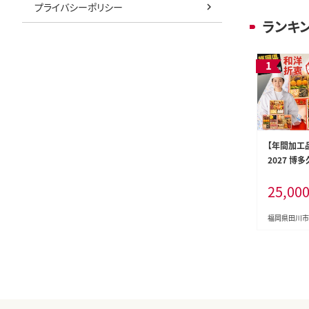
プライバシーポリシー
ランキ
【年間加工
2027 博
衷 三段重お
25,00
寸 3段重 
重箱 お正月
起物 祝箸
福岡県田川市