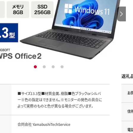
1
2
3
4
返礼
お
■サイズ13.3型■材質金属、樹脂■色ブラックorシルバ
ー※色の指定はできません。※モニターの発色の具合に
よって実際のものと色が異なる場合がございます。
住
合同会社 YamabushiTechService
電