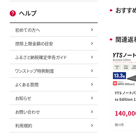
おすす
ヘルプ
初めての方へ
関連返
控除上限金額の目安
ふるさと納税確定申告ガイド
ワンストップ特例制度
よくある質問
YTS ノートパ
お知らせ
ss Editio
ビジネスモデ
お問い合わせ
140,00
スタム Windo
ffice メモリ 
B Core i5
利用規約
田川市