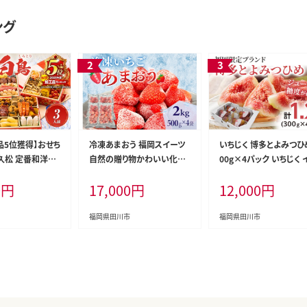
ング
品5位獲得】おせち
冷凍あまおう 福岡スイーツ
いちじく 博多とよみつひめ
多久松 定番和洋折
自然の贈り物かわいい化粧
00g×4パック いちじく 
せち『白鳥』 6.5
箱入り 福岡県産冷凍あまお
ジク 無花果 計1.2kg 
0
円
17,000
円
12,000
円
3人前 おせち料理
う 2kg 冷凍 いちご イチゴ 苺
定 フルーツ 果物 とよみ
 冷凍おせち 縁
お取り寄せグルメ お取り寄
め 九州 福岡 ジューシー
付 福岡 年末配送
せ 福岡 お土産 九州 福岡土
度が高い スムージー フ
福岡県田川市
福岡県田川市
産 取り寄せ グルメ 福岡県
シュ 福岡県産【2026年7
下旬以降順次発送予定】