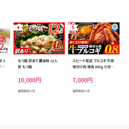
 3
もつ鍋 訳あり 醤油味 12人
スピード発送 プルコギ 牛肉
イチ
前 もつ鍋
味付け肉 焼肉 800g 小分け
福岡限
タレ漬け 韓国料理 冷凍 味
10,000
円
7,000
円
つひ
付 惣菜 おかず 簡単調理 時
 糖
短 どなたでも食べられる お
レッ
弁当 焼くだけ 大容量 最短1
福岡県田川市
福岡県田川市
月
0日発送