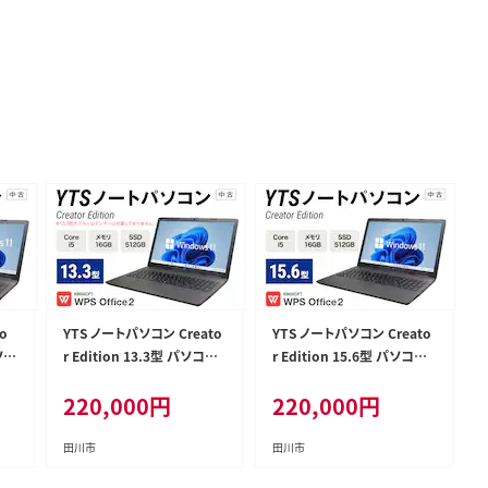
o
YTS ノートパソコン Creato
YTS ノートパソコン Creato
パソコ
r Edition 13.3型 パソコン
r Edition 15.6型 パソコン
ネ
クリエイターモデル ビジネス
クリエイターモデル ビジネス
220,000
円
220,000
円
 W
カスタム Windows11 WPS
カスタム Windows11 WPS
D 2
Office メモリ 16GB SSD 51
Office メモリ 16GB SSD 51
2GB Core i5
2GB Core i5
田川市
田川市