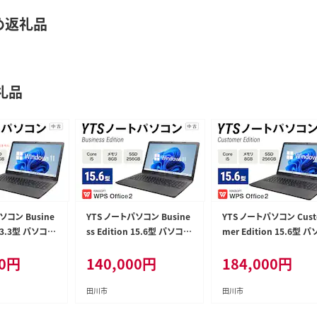
め返礼品
礼品
ソコン Busine
YTS ノートパソコン Busine
YTS ノートパソコン Cust
n 13.3型 パソコン
ss Edition 15.6型 パソコン
mer Edition 15.6型 
ル ビジネス カ
ビジネスモデル ビジネス カ
ン カスタマーモデル ビジ
0
円
140,000
円
184,000
円
ws11 WPS O
スタム Windows11 WPS O
ス カスタム Windows11
8GB SSD 256G
ffice メモリ 8GB SSD 256G
PS Office メモリ 8GB SS
B Core i5
56GB Core i5
田川市
田川市