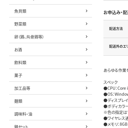
魚貝類
お申込み・配
野菜類
配送方法
卵（鶏、烏骨鶏等）
配送外のエ
お酒
飲料類
あらゆる作業
菓子
スペック
加工品等
●CPU：Core
●OS：Window
●ディスプレイ：
麺類
●ボディカラー
※色の指定は
調味料・油
●ワイヤレス通信
●メモリ：8GB
鍋セット