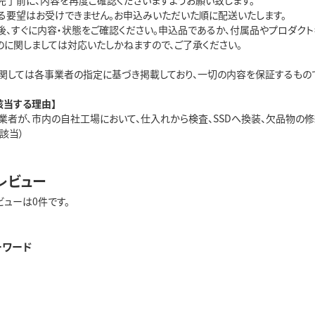
完了前に、内容を再度ご確認くださいますようお願い致します。
る要望はお受けできません。お申込みいただいた順に配送いたします。
後、すぐに内容・状態をご確認ください。申込品であるか、付属品やプロダク
のに関しましては対応いたしかねますので、ご了承ください。
関しては各事業者の指定に基づき掲載しており、一切の内容を保証するもの
該当する理由】
業者が、市内の自社工場において、仕入れから検査、SSDへ換装、欠品物の
該当）
レビュー
ビューは0件です。
ーワード