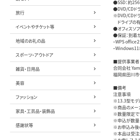
●SSD：約256
●DVD/CD
旅行
※DVD/CD
ドライブの有
イベントやチケット等
●オフィスソフト：
●保証：到着
地域のお礼の品
・WPS offic
・Window
スポーツ・アウトドア
■提供事業者
合同会社 Yamab
雑貨・日用品
福岡県田川市伊
美容
■備考
注意事項
ファッション
※13.3型
※商品のメー
家具・工芸品・装飾品
※数量限定で
※申込が数量
感謝状等
※お申込み後
※本品は受注