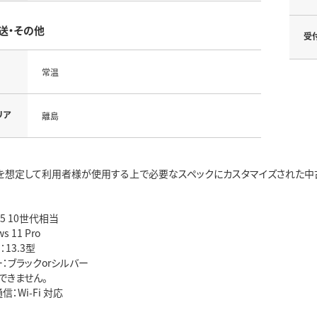
送・その他
受
常温
リア
離島
を想定して利用者様が使用する上で必要なスペックにカスタマイズされた中古
 i5 10世代相当
s 11 Pro
13.3型
：ブラックorシルバー
できません。
：Wi-Fi 対応