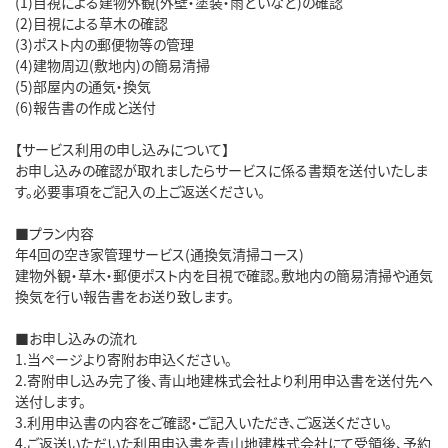
(1)目視による建物外観(外壁・塗装・雨どいなど)の確認
(2)目視による草木の確認
(3)ポスト内の郵便物等の管理
(4)建物周辺(敷地内)の簡易清掃
(5)部屋内の通気・換気
(6)報告書の作成と送付
【サービス利用の申し込みについて】
お申し込みの確認が取れましたらサービスに係る書類を送付いたしま
す。必要事項をご記入の上ご返送ください。
■プラン内容
年4回の空き家管理サービス(通換気清掃コース)
建物外観・草木・郵便ポスト内を目視で確認。敷地内の簡易清掃や通気
換気を行い報告書をお送り致します。
■お申し込みの流れ
1.当ページより寄附お申込ください。
2.寄附申し込み完了後、青山地建株式会社より利用申込書を送付先へ
送付します。
3.利用申込書の内容をご確認・ご記入いただき、ご返送ください。
4.ご返送いただいた利用申込書を青山地建株式会社にて受領後、予約