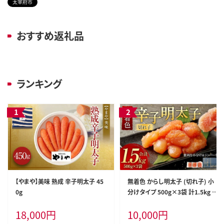
太宰府市
おすすめ返礼品
ランキング
【やまや】美味 熟成 辛子明太子 45
無着色 からし明太子 (切れ子) 小
0g
分けタイプ 500g×3袋 計1.5kg 便
利なジッパー付き袋
18,000
円
10,000
円