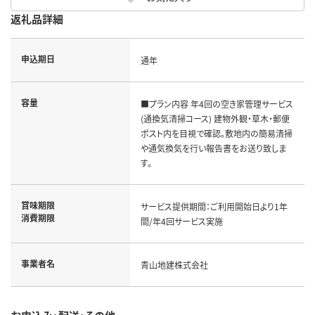
返礼品詳細
申込期日
通年
容量
■プラン内容 年4回の空き家管理サービス
(通換気清掃コース) 建物外観・草木・郵便
ポスト内を目視で確認。敷地内の簡易清掃
や通気換気を行い報告書をお送り致しま
す。
賞味期限
サービス提供期間：ご利用開始日より1年
消費期限
間/年4回サービス実施
事業者名
青山地建株式会社