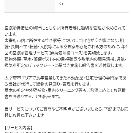
く)
空き家特措法の施行にともない所有者等に適切な管理が求められて
います。
太宰府市内に所在する空き家等について、ご自宅が空き家になり、相
続・長期不在・転勤・入院等による空き家を心配される方のために、年4
回の空き家管理サービス(通換気清掃コース)を実施致します。
建物外観・草木・郵便ポスト内の目視確認や敷地内の簡易清掃、通気・
換気を所定のチェックシートに基づき実施し報告書を送付致します。
太宰府市エリアで長年営業してきた不動産屋・住宅管理の専門家であ
る当社が代行して建物の見回り・管理を行います。
草木の剪定や外壁補修・室内クリーニング等もご希望に応じてお見積
書をお送りすることも出来ます。
当サービスについてご質問やご不明点がございましたら、下記までお気
軽にお尋ね下さいませ。
【サービス内容】