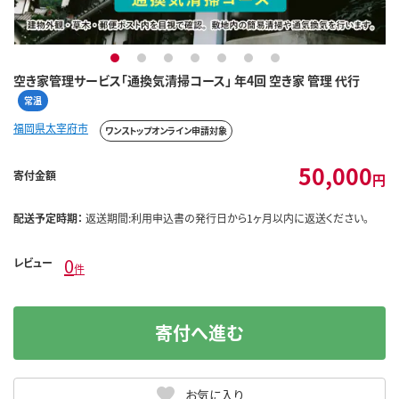
1
2
3
4
5
6
7
空き家管理サービス「通換気清掃コース」 年4回 空き家 管理 代行
常温
福岡県太宰府市
ワンストップオンライン申請対象
50,000
寄付金額
円
配送予定時期：
返送期間:利用申込書の発行日から1ヶ月以内に返送ください。
0
レビュー
件
寄付へ進む
お気に入り