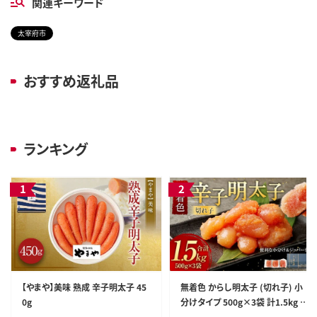
関連キーワード
太宰府市
おすすめ返礼品
ランキング
【やまや】美味 熟成 辛子明太子 45
無着色 からし明太子 (切れ子) 小
0g
分けタイプ 500g×3袋 計1.5kg 便
利なジッパー付き袋