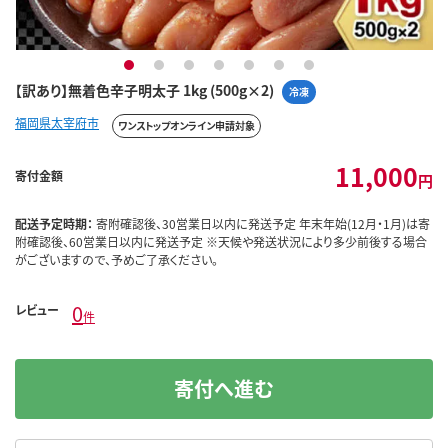
1
2
3
4
5
6
7
【訳あり】無着色辛子明太子 1kg (500g×2)
冷凍
福岡県太宰府市
ワンストップオンライン申請対象
11,000
寄付金額
円
配送予定時期：
寄附確認後、30営業日以内に発送予定 年末年始(12月・1月)は寄
附確認後、60営業日以内に発送予定 ※天候や発送状況により多少前後する場合
がございますので、予めご了承ください。
0
レビュー
件
寄付へ進む