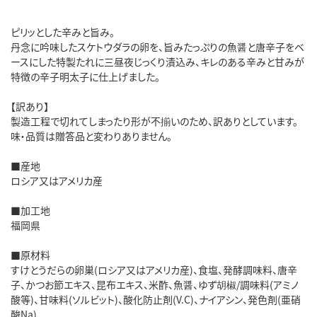
ピリッとした辛みと旨み。
丹念に吟味したスケトウダラの卵を、旨みたっぷりの魚醤と唐辛子をベ
ースにした特製たれに三昼夜じっくり漬込み、キレのある辛みと甘みが
特徴の辛子明太子に仕上げました。
【訳あり】
製造工程で切れてしまったり形が不揃いのため、訳ありとしています。
味・品質は贈答品と変わりありません。
■産地
ロシア又はアメリカ産
■加工地
福岡県
■原材料
すけとうだらの卵巣(ロシア又はアメリカ産)、食塩、発酵調味料、唐辛
子、かつお節エキス、昆布エキス、米酢、魚醤、ゆず胡椒/調味料(アミノ
酸等)、甘味料(ソルビット)、酸化防止剤(V.C)、ナイアシン、発色剤(亜硝
酸Na)