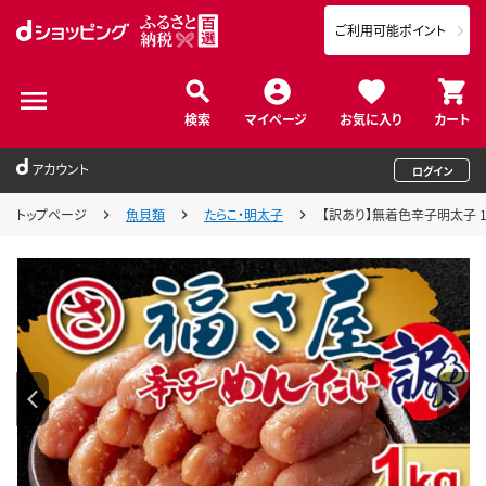
ご利用可能ポイント
検索
マイページ
お気に入り
カート
アカウント
ログイン
トップページ
魚貝類
たらこ・明太子
【訳あり】無着色辛子明太子 1kg