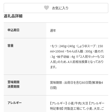
お気に入り
返礼品詳細
申込期日
通年
容量
・もつ : 240g+240g ・しょうゆスープ : 150
ml+100ml ・ちゃんぽん麺 : 300g ・鷹の爪
: 3g ・柚子胡椒 : 4g ※「2人前セット+もつ2
人前」のため、4人前相当換算となっており
ます。
賞味期限
賞味期限 : 出荷日を含む60日間(解凍後4
消費期限
日間)
アレルギー
【アレルギー】 小麦/牛肉/大豆 【アレルギー
特記事項】 同製造工場にて、小麦、大豆、ご