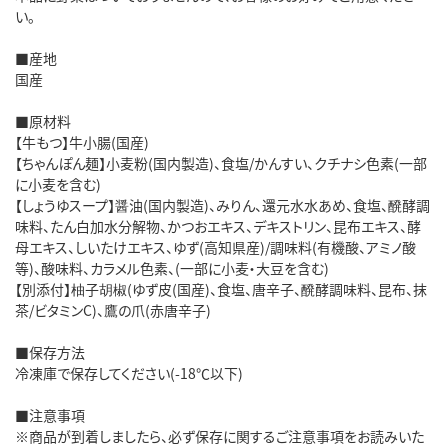
い。
■産地
国産
■原材料
【牛もつ】牛小腸(国産)
【ちゃんぽん麺】小麦粉(国内製造)、食塩/かんすい、クチナシ色素(一部
に小麦を含む)
【しょうゆスープ】醤油(国内製造)、みりん、還元水水あめ、食塩、醗酵調
味料、たん白加水分解物、かつおエキス、デキストリン、昆布エキス、酵
母エキス、しいたけエキス、ゆず(高知県産)/調味料(有機酸、アミノ酸
等)、酸味料、カラメル色素、(一部に小麦・大豆を含む)
【別添付】柚子胡椒(ゆず皮(国産)、食塩、唐辛子、醗酵調味料、昆布、抹
茶/ビタミンC)、鷹の爪(赤唐辛子)
■保存方法
冷凍庫で保存してください(-18℃以下)
■注意事項
※商品が到着しましたら、必ず保存に関するご注意事項をお読みいた