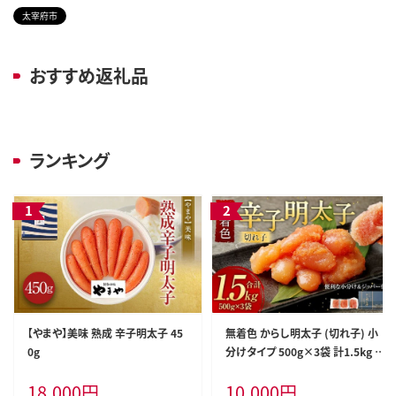
太宰府市
おすすめ返礼品
ランキング
【やまや】美味 熟成 辛子明太子 45
無着色 からし明太子 (切れ子) 小
0g
分けタイプ 500g×3袋 計1.5kg 便
利なジッパー付き袋
18,000
円
10,000
円