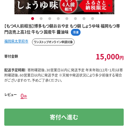
1
2
3
4
5
6
7
8
【もつ4人前相当】博多もつ鍋おおやま もつ鍋 しょうゆ味 福岡もつ専
門店売上高1位 牛もつ 国産牛 醤油味
冷凍
福岡県太宰府市
ワンストップオンライン申請対象
15,000
寄付金額
円
配送予定時期：
寄附確認後、30営業日以内に発送予定 年末年始(12月・1月)は寄
附確認後、60営業日以内に発送予定 ※天候や発送状況により多少前後する場合
がございますので、予めご了承ください。
0
レビュー
件
寄付へ進む