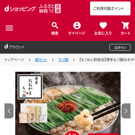
ご利用可能ポイント
検索
マイページ
お気に入り
カート
アカウント
ログイン
トップページ
鍋セット
モツ鍋
【もつ4人前相当】博多もつ鍋おおやま