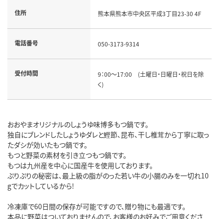
住所
熊本県熊本市中央区平成3丁目23-30 4F
電話番号
050-3173-9314
受付時間
9：00～17:00 (土曜日・日曜日・祝日を除
く)
おおやまオリジナルのしょうゆ味博多もつ鍋です。
独自にブレンドしたしょうゆダレと鰹節、昆布、干し椎茸から丁寧に取っ
たダシが効いたもつ鍋です。
もつと野菜の素材を引き立つもつ鍋です。
もつは九州産を中心に国産牛を使用しております。
ぷりぷりの秘密は、最上級の脂がのった若い牛の小腸のみを一切れ10
gでカットしているから!
冷凍庫で60日間の保存が可能ですので、贈り物にも最適です。
本品に野菜はついておりませんので、お客様のお好みでご用意くださ