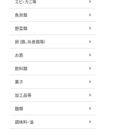
エビ・カニ等
魚貝類
野菜類
卵（鶏、烏骨鶏等）
お酒
飲料類
菓子
加工品等
麺類
調味料・油