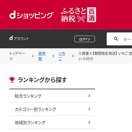
アカウント
ログイン
トップペー
果物
いち
※廃番※【期間限定発送】 いちご 定期便 
ジ
類
ご
い 小分け
ランキングから探す
総合ランキング
カテゴリー別ランキング
地域別ランキング