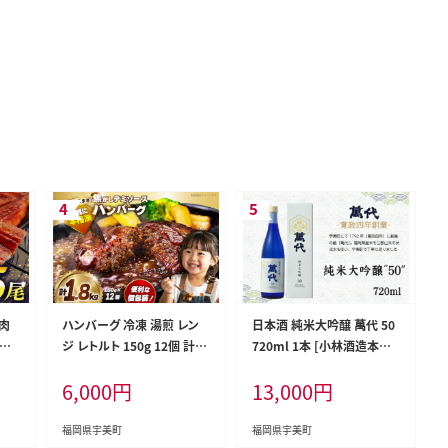
 肉
ハンバーグ 冷凍 湯煎 レン
日本酒 純米大吟醸 萬代 50
分け
ジ レトルト 150g 12個 計1.
720ml 1本 [小林酒造本店
 福
8kg [大黒物産 福岡県 宇美
福岡県 宇美町 um40azo74
6,000
円
13,000
円
30
町 um40bak830013] デミ
0000] 純米酒 酒 お酒 山田
ウナ
グラス ソース付き 温めるだ
錦 フルーティ
鰻蒲焼
け 小分け 個包装 湯せん 冷
福岡県宇美町
福岡県宇美町