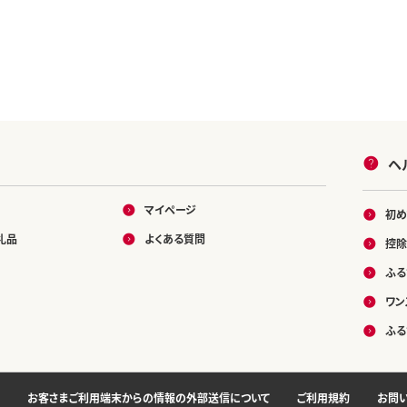
 かば焼き 真空パ
単調理 特製
き 蒲焼き かば焼き 真空
冷凍 1キロ 1k 1
ク 個包装 冷凍
0000円の品 100
円
ヘ
マイページ
初め
礼品
よくある質問
控除
ふる
ワン
ふる
お客さまご利用端末からの情報の外部送信について
ご利用規約
お問