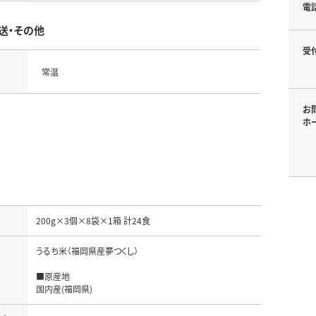
電
送・その他
受
常温
お
ホ
うるち米（福岡県産夢つくし）

名
■原産地

国内産(福岡県)