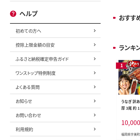
ヘルプ
おすす
初めての方へ
控除上限金額の目安
ランキ
ふるさと納税確定申告ガイド
ワンストップ特例制度
よくある質問
お知らせ
うなぎ 訳あ
厚 3尾 約 
お問い合わせ
山椒付き 
10,00
宇美町 um4
不揃い 規格
利用規約
ナギ una
福岡県宇美町