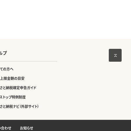
パッ
凍 レンチン 温める 大容量
はんばーぐ 人気 ふるさと納
税
ルプ
ての方へ
上限金額の目安
さと納税確定申告ガイド
ストップ特例制度
さと納税ナビ（外部サイト）
い合わせ
お知らせ