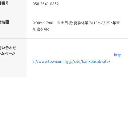
話番号
050-3641-0852
付時間
9:00～17:00　※土日祝・夏季休業(8/13～8/15)・年末
年始を除く
問い合わせ
ームページ
http
s://www.town.umi.lg.jp/site/kankousab-site/