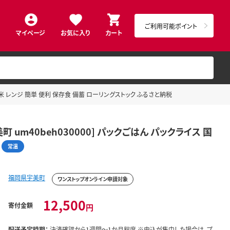
ご利用可能ポイント
マイページ
お気に入り
カート
国産 米 レンジ 簡単 便利 保存食 備蓄 ローリングストック ふるさと納税
 um40beh030000] パックごはん パックライス 国
常温
福岡県宇美町
ワンストップオンライン申請対象
12,500
寄付金額
円
配送予定時期：
決済確認から1週間～1か月程度 ※申込が集中した場合は、プ