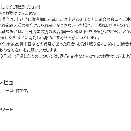
に必ずご確認ください】

はお受けできません。

る場合は、申込時に備考欄に記載または申込後3日以内に問合せ窓口へご連絡
どお受取人様の都合によりお届けができなかった場合、再送およびキャンセルは
困難な場合は、当自治体の別のお品（同一金額以下）をお選びいただくことがご
ましたら、すぐに開封し中身のご確認をお願いいたします。

みや損傷、品質不良などの異常があった場合、お受け取り後2日以内に【問合せ
あわせて送付をお願いいたします。

後3日以上経過したものについては、返品・交換などの対応はお受けできません
レビュー
ビューは0件です。
ーワード