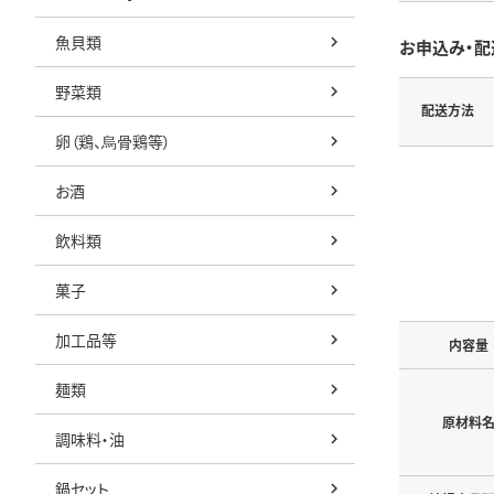
魚貝類
お申込み・配
野菜類
配送方法
卵（鶏、烏骨鶏等）
お酒
飲料類
菓子
加工品等
内容量
麺類
原材料
調味料・油
鍋セット