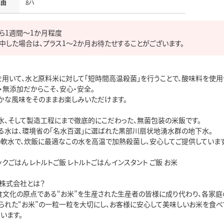
理由
ら1週間～1か月程度

中した場合は、プラス1～2か月お待たせすることがございます。
を用いて、水と原料米に対して「短時間高温殺菌」を行うことで、酸味料を使用
無添加だからこそ、安心・安全。

かな風味をそのままお楽しみいただけます。

水、そして製造工程にまで徹底的にこだわった、無菌包装の米飯です。

る水は、環境省の「名水百選」に選ばれた黒部川扇状地湧水群の地下水。

の軟水で、炊飯に最適なこの水を高温で加熱殺菌し、安心してご提供しています。
ックごはん レトルトご飯 レトルトごはん インスタント ご飯 お米

株式会社とは？

食文化の原点である“お米”を生産された生産者の皆様に成り代わり、各家庭
られた“お米”の一粒一粒を大切にし、お客様に安心して美味しいお米を食べ
います。
