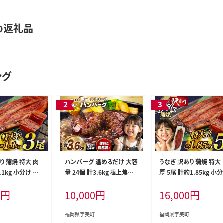
め返礼品
ング
り 蒲焼 特大 肉
ハンバーグ 温めるだけ 大容
うなぎ 訳あり 蒲焼 特大
1.1kg 小分け タレ
量 24個 計3.6kg 極上焦が
厚 5尾 計約1.85kg 小
[大黒物産 福岡県
しデミソース [大黒物産 福
タレ 山椒付き [大黒物産
0
円
10,000
円
16,000
円
0bak830001]
岡県 宇美町 um40bak830
岡県 宇美町 um40bak8
外 家庭用 鰻 ウ
003] レンジ 湯煎 冷凍 小分
010] 不揃い 規格外 鰻 
gi うなぎ蒲焼 鰻蒲
け 大容量 ハンバーグ 肉 簡
ギ unagi うなぎ蒲焼 
福岡県宇美町
福岡県宇美町