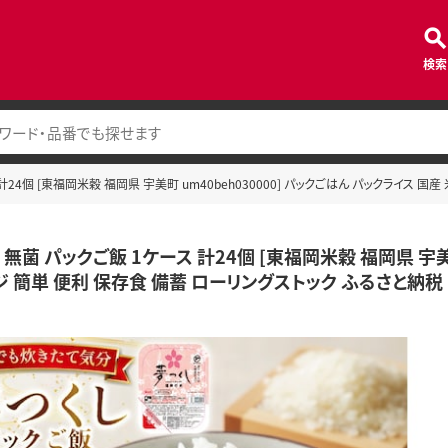
検索
計24個 [東福岡米穀 福岡県 宇美町 um40beh030000] パックごはん パックライス 
 無菌 パックご飯 1ケース 計24個 [東福岡米穀 福岡県 宇美町
ジ 簡単 便利 保存食 備蓄 ローリングストック ふるさと納税