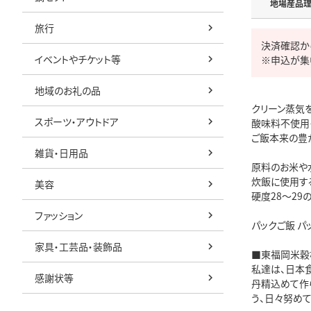
地場産品
旅行
決済確認か
イベントやチケット等
※申込が集
地域のお礼の品
クリーン蒸気
スポーツ・アウトドア
酸味料不使用・
ご飯本来の豊
雑貨・日用品
原料のお米や
炊飯に使用す
美容
硬度28～29
ファッション
パックご飯 パ
家具・工芸品・装飾品
■東福岡米穀
私達は、日本
感謝状等
丹精込めて作
う、日々努めて