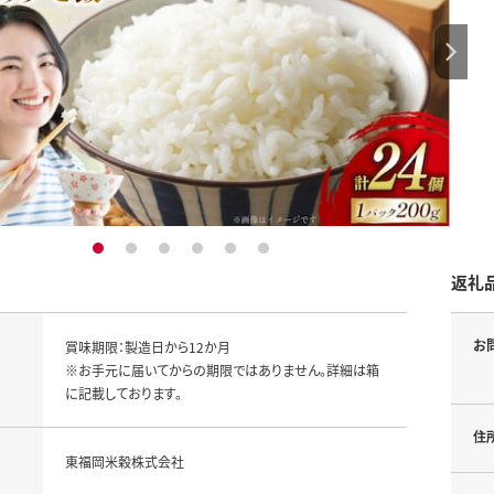
1
2
3
4
5
6
返礼
お
賞味期限：製造日から12か月

※お手元に届いてからの期限ではありません。詳細は箱
に記載しております。
住
東福岡米穀株式会社