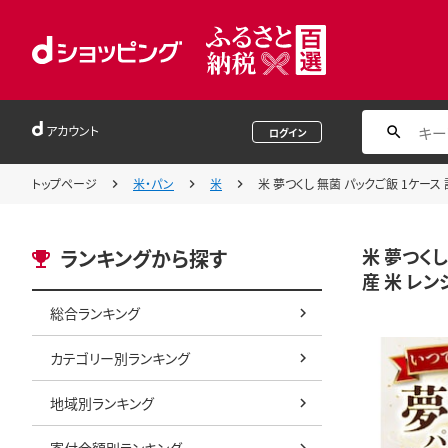
アカウント
ログイン
トップページ
米・パン
米
米 夢つくし 無菌 パックご飯 1ケース 
米 夢つくし
ランキングから探す
産 米 レン
総合ランキング
カテゴリー別ランキング
地域別ランキング
寄付金額別ランキング