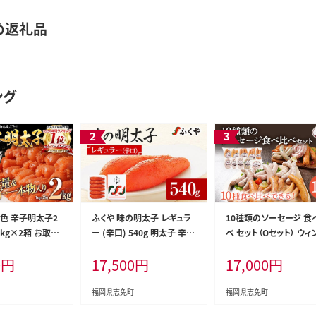
め返礼品
ング
着色 辛子明太子2
ふくや 味の明太子 レギュラ
10種類のソーセージ 食
1kg×2箱 お取り
ー (辛口) 540g 明太子 辛子
べ セット（Oセット） ウィ
 白ワイン わけ
明太子 福岡 ギフト 贈り物
ー 生ウィンナー うえす
0
円
17,500
円
17,000
円
 切子 めんたいこ
送料無料
セット 食べ比べ 詰め合
グルメ 博多 福岡
福岡県 志免町
ト 海鮮 業務用
福岡県志免町
福岡県志免町
ACCP認定