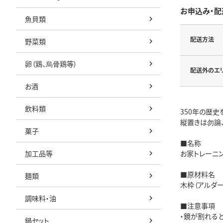
お申込み・配
魚貝類
配送方法
野菜類
卵（鶏、烏骨鶏等）
配送外のエ
お酒
飲料類
350年の歴
縦置きは勿論
菓子
■名称
加工品等
お家トレーニン
■原材料名
麺類
木枠（アルダー
調味料・油
■注意事項
・鏡が割れる
鍋セット