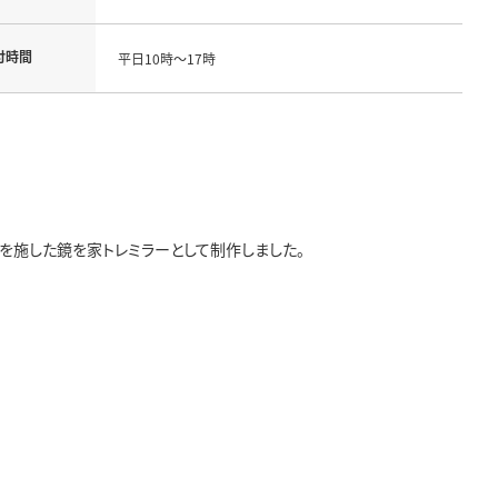
付時間
平日10時～17時
を施した鏡を家トレミラーとして制作しました。