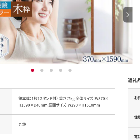
1
2
3
4
5
返礼
お
鏡本体：1枚（スタンド付） 重さ：7kg 全体サイズ：W370×
H1590×D40mm 鏡面サイズ：W290×H1510mm
住
九鏡
電