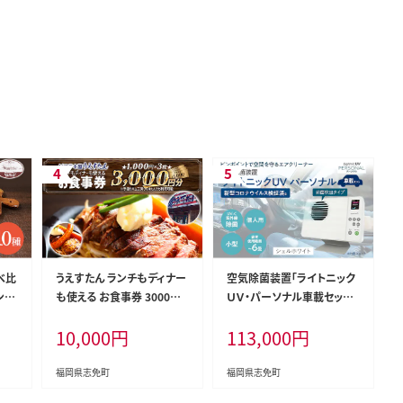
べ比
うえすたん ランチもディナー
空気除菌装置「ライトニック
ンナ
も使える お食事券 3000円
ＵＶ・パーソナル車載セット」
たん
分 （1000円×3枚） お食事
（白） UV パーソナル 車 車載
10,000
円
113,000
円
わせ
券 納税 支援品 返礼品 支援
小型 コンパクト 卓上 除菌
返礼 お礼の品 チケット 券
ウイルス 対策 脱臭 PM2.5
お食事券 食事券 ディナー
花粉 日本製 オフィス デスク
福岡県志免町
福岡県志免町
食事 レストランチケット 夕
ハウスダスト 福岡 志免