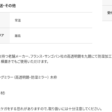
送・その他
受
常温
リア
離島
史を持つ老舗メーカー、フランス・サンゴバン社の高透明鏡を九鏡にて防湿加工
、横置きでもご使用いただけます。
グミラー（高透明鏡・防湿ミラー） 木枠
材）
とケガをする恐れがありますので、取り扱いには十分注意してください。