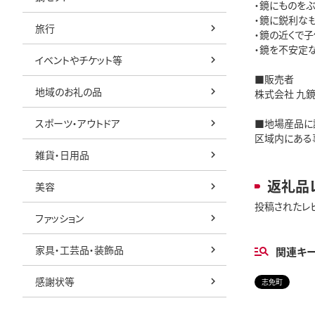
・鏡にものを
・鏡に鋭利な
旅行
・鏡の近くで
・鏡を不安定
イベントやチケット等
■販売者
地域のお礼の品
株式会社 九
スポーツ・アウトドア
■地場産品に
区域内にある
雑貨・日用品
返礼品
美容
投稿されたレ
ファッション
家具・工芸品・装飾品
関連キ
感謝状等
志免町