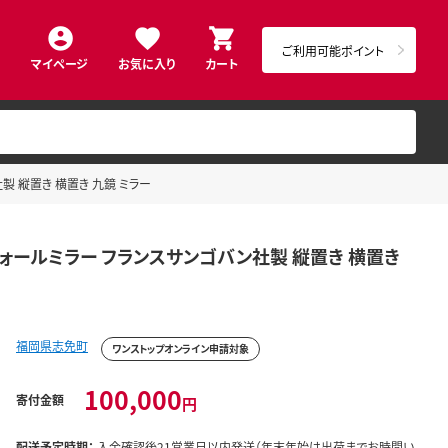
ご利用可能ポイント
マイページ
お気に入り
カート
製 縦置き 横置き 九鏡 ミラー
ウォールミラー フランスサンゴバン社製 縦置き 横置き
福岡県志免町
ワンストップオンライン申請対象
100,000
寄付金額
円
配送予定時期：
入金確認後21営業日以内発送（年末年始は出荷までお時間い