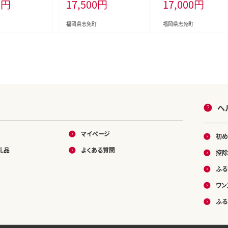
0
円
17,500
円
17,000
円
 切子 めんたいこ
送料無料
セット 食べ比べ 詰め合
グルメ 博多 福岡
福岡県 志免町
ト 海鮮 業務用
福岡県志免町
福岡県志免町
ACCP認定
ヘ
マイページ
初め
礼品
よくある質問
控除
ふる
ワン
ふる