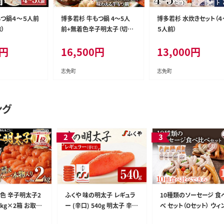
つ鍋４～５人前
博多若杉 牛もつ鍋 4～5人
博多若杉 水炊きセット（４
）
前+無着色辛子明太子（切れ
５人前）
子） 500g 博多グルメ
円
16,500
円
13,000
円
志免町
志免町
ング
着色 辛子明太子2
ふくや 味の明太子 レギュラ
10種類のソーセージ 食
1kg×2箱 お取り
ー (辛口) 540g 明太子 辛子
べ セット（Oセット） ウィ
 白ワイン わけ
明太子 福岡 ギフト 贈り物
ー 生ウィンナー うえす