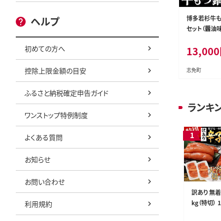
博多若杉牛も
ヘルプ
セット（醤油味
初めての方へ
13,000
控除上限金額の目安
志免町
ふるさと納税確定申告ガイド
ランキ
ワンストップ特例制度
よくある質問
お知らせ
お問い合わせ
訳あり 無
kg（特切） 
利用規約
寄せ 小分け