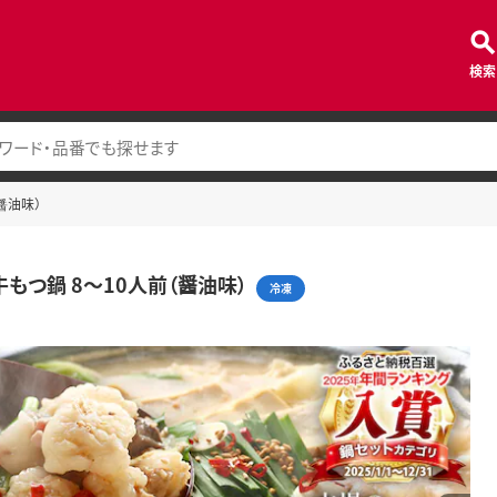
検索
醤油味）
牛もつ鍋 8～10人前（醤油味）
冷凍