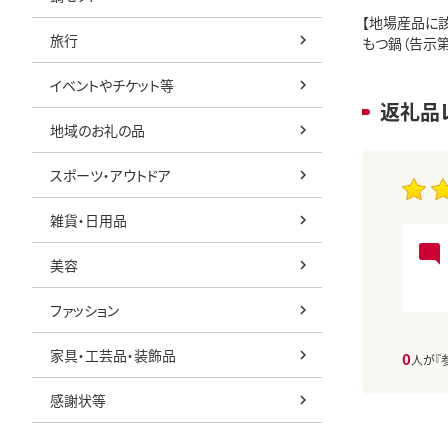
【地場産品に
旅行
もつ鍋（告示第
イベントやチケット等
返礼品
地域のお礼の品
スポーツ・アウトドア
雑貨・日用品
美容
ファッション
家具・工芸品・装飾品
0
人が『
感謝状等