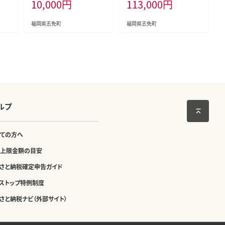
10,000
円
113,000
円
わせ
券 納税 支援品 返礼品 支援
小型 コンパクト 卓上 除菌
返礼 お礼の品 チケット 券
ウイルス 対策 脱臭 PM2.5
お食事券 食事券 ディナー
花粉 日本製 オフィス デスク
福岡県志免町
福岡県志免町
食事 レストランチケット 夕
ハウスダスト 福岡 志免
食 美味しい おいしい
ルプ
ての方へ
上限金額の目安
さと納税確定申告ガイド
ストップ特例制度
さと納税ナビ（外部サイト）