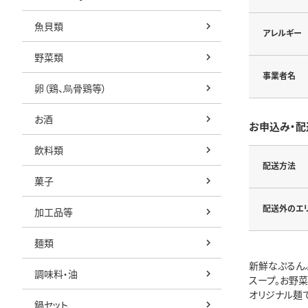
魚貝類
アレルギー
野菜類
事業者名
卵（鶏、烏骨鶏等）
お酒
お申込み・配
飲料類
配送方法
菓子
配送外のエ
加工品等
麺類
新鮮なぷるん
調味料・油
スープ。お野
オリジナル麺で
鍋セット