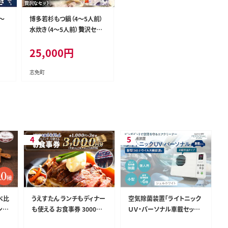
～
博多若杉もつ鍋（4～5人前）
水炊き（4～5人前）贅沢セッ
ト
25,000
円
志免町
べ比
うえすたん ランチもディナー
空気除菌装置「ライトニック
ンナ
も使える お食事券 3000円
ＵＶ・パーソナル車載セット」
たん
分 （1000円×3枚） お食事
（白） UV パーソナル 車 車載