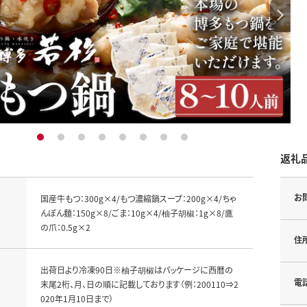
1
2
3
4
5
6
7
8
返礼
お
国産牛もつ：300g×4/もつ濃縮鍋スープ：200g×4/ちゃ
んぽん麺：150g×8/ごま：10g×4/柚子胡椒：1g×8/鷹
の爪：0.5g×2
住
出荷日より冷凍90日※柚子胡椒はパッケージに西暦の
電
末尾2桁、月、日の順に記載しております（例：200110⇒2
020年1月10日まで）