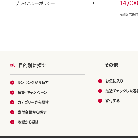
14,00
あり 切れ子
プライバシーポリシー
お取り寄せ
お土産 ギフ
福岡県志免町
たっぷり H
その他
目的別に探す
お気に入り
ランキングから探す
最近チェックした返
特集・キャンペーン
寄付する
カテゴリーから探す
寄付金額から探す
地域から探す