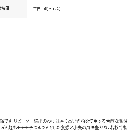
付時間
平日10時～17時
鍋です。リピーター続出のわけは香り高い酒粕を使用する芳醇な醤油
んぽん麺もモチモチつるつるとした食感と小麦の風味豊かな、若杉特製