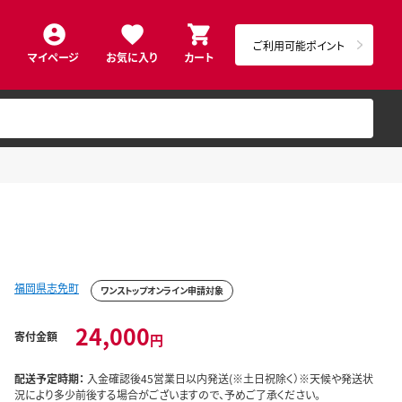
ご利用可能ポイント
マイページ
お気に入り
カート
福岡県志免町
ワンストップオンライン申請対象
24,000
寄付金額
円
配送予定時期：
入金確認後45営業日以内発送(※土日祝除く）※天候や発送状
況により多少前後する場合がございますので、予めご了承ください。