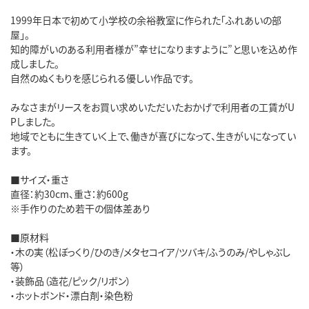
1999年日本で初めて小学校の余裕教室に作られた「ふれあいの部
屋」。
知的障がいのある利用者様が”幸せになりますように”と思いを込め作
成しました。
自然のぬくもりを感じられる優しい作品です。
みなさまがリースをお買い求めいただいたおかげで利用者の工賃がU
Pしました。
地域でともに生きていく上で、働きが喜びになって、生きがいになってい
ます。
■サイズ・重さ
直径：約30cm、重さ：約600g
※手作りのため若干の個体差あり
■原材料
・木の実（松ぼっくり/ひのき/メタセコイア/ツバキ/ふうのみ/やしゃぶし
等）
・装飾品（造花/ピック/リボン）
・ホットボンド・漂白剤・染色粉