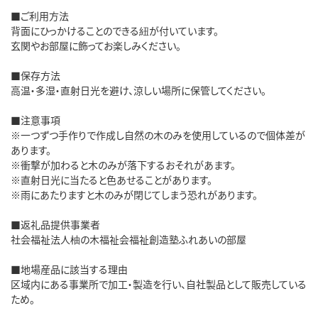
■ご利用方法
背面にひっかけることのできる紐が付いています。
玄関やお部屋に飾ってお楽しみください。
■保存方法
高温・多湿・直射日光を避け、涼しい場所に保管してください。
■注意事項
※一つずつ手作りで作成し自然の木のみを使用しているので個体差が
あります。
※衝撃が加わると木のみが落下するおそれがあます。
※直射日光に当たると色あせることがあります。
※雨にあたりますと木のみが閉じてしまう恐れがあります。
■返礼品提供事業者
社会福祉法人柚の木福祉会福祉創造塾ふれあいの部屋
■地場産品に該当する理由
区域内にある事業所で加工・製造を行い、自社製品として販売している
ため。