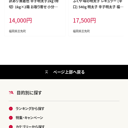
訳あり 無着色 辛子明太子2kg（特
ふくや 味の明太子 レギュラー (辛
切） 1kg×2箱 お取り寄せ 小分け
口) 540g 明太子 辛子明太子 福岡
白ワイン わけあり 切れ子 切子 め
ギフト 贈り物 送料無料
14,000
円
17,500
円
んたいこ お取り寄せグルメ 博多 福
岡 お土産 ギフト 海鮮 業務用 たっ
ぷり HACCP認定
福岡県志免町
福岡県志免町
ページ上部へ戻る
目的別に探す
ランキングから探す
特集・キャンペーン
カテゴリーから探す