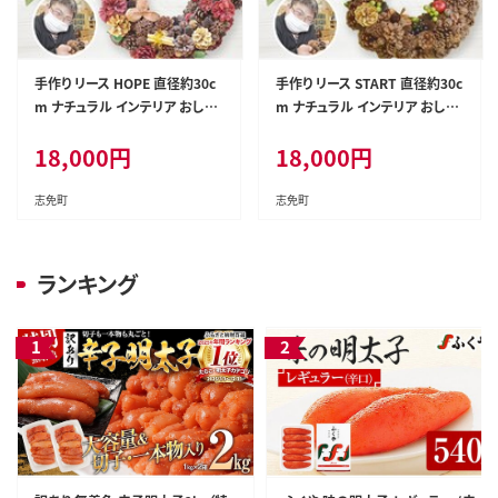
手作り リース HOPE 直径約30c
手作り リース START 直径約30c
m ナチュラル インテリア おしゃ
m ナチュラル インテリア おしゃ
れ 飾り 花 プリザーブドリース 玄
れ 飾り 花 プリザーブドリース 玄
18,000
円
18,000
円
関 リビング 送料無料
関 リビング 送料無料
志免町
志免町
ランキング