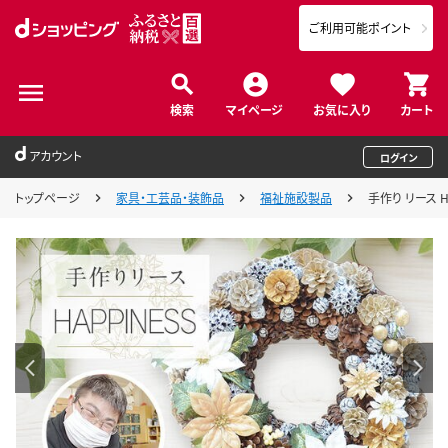
ご利用可能ポイント
検索
マイページ
お気に入り
カート
アカウント
ログイン
トップページ
家具・工芸品・装飾品
福祉施設製品
手作り リース 