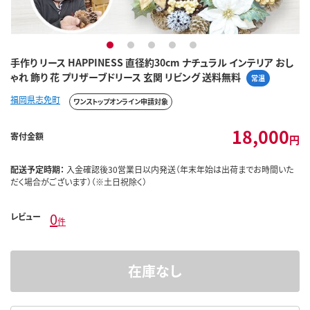
1
2
3
4
5
手作り リース HAPPINESS 直径約30cm ナチュラル インテリア おし
ゃれ 飾り 花 プリザーブドリース 玄関 リビング 送料無料
常温
福岡県志免町
ワンストップオンライン申請対象
18,000
寄付金額
円
配送予定時期：
入金確認後30営業日以内発送（年末年始は出荷までお時間いた
だく場合がございます）（※土日祝除く）
0
レビュー
件
在庫なし