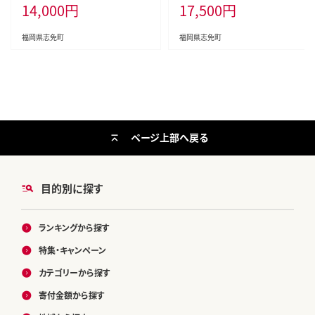
14,000
円
17,500
円
んたいこ お取り寄せグルメ 博多 福
岡 お土産 ギフト 海鮮 業務用 たっ
ぷり HACCP認定
福岡県志免町
福岡県志免町
ページ上部へ戻る
目的別に探す
ランキングから探す
特集・キャンペーン
カテゴリーから探す
寄付金額から探す