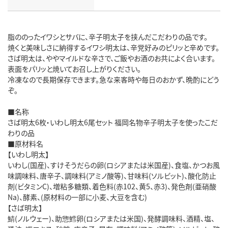
脂ののったイワシとサバに、辛子明太子を挟んだこだわりの品です。
焼くと美味しさに納得するイワシ明太は、辛党好みのピリッと辛めです。
さば明太は、ややマイルドな辛さで、ご飯やお酒のお共によく合います。
表面をパリッと焼いてお召し上がりください。
冷凍なので長期保存できます。急な来客時や毎日のおかず、晩酌にどう
ぞ。
■名称
さば明太6枚・いわし明太6尾セット 福岡名物辛子明太子を使ったこだ
わりの品
■原材料名
【いわし明太】
いわし(国産)、すけそうだらの卵(ロシアまたは米国産)、食塩、かつお風
味調味料、唐辛子、調味料(アミノ酸等)、甘味料(ソルビット)、酸化防止
剤(ビタミンC)、増粘多糖類、着色料(赤102、黄5、赤3)、発色剤(亜硝酸
Na)、酵素、(原材料の一部に小麦、大豆を含む)
【さば明太】
鯖(ノルウェー)、助惣鱈卵(ロシアまたは米国)、発酵調味料、酒精、塩、