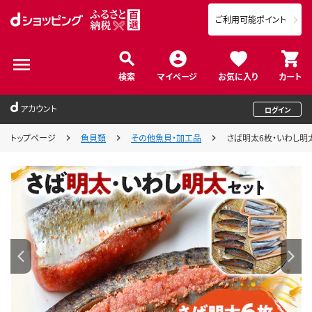
ご利用可能ポイント
検索
マイページ
お気に入り
カート
アカウント
ログイン
トップページ
魚貝類
その他魚貝・加工品
さば明太6枚・いわし明