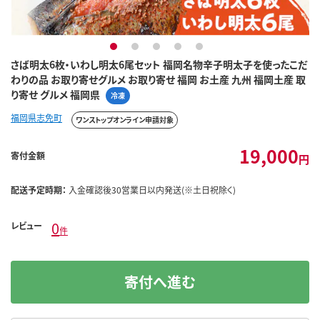
1
2
3
4
5
さば明太6枚・いわし明太6尾セット 福岡名物辛子明太子を使ったこだ
わりの品 お取り寄せグルメ お取り寄せ 福岡 お土産 九州 福岡土産 取
り寄せ グルメ 福岡県
冷凍
福岡県志免町
ワンストップオンライン申請対象
19,000
寄付金額
円
配送予定時期：
入金確認後30営業日以内発送(※土日祝除く)
0
レビュー
件
寄付へ進む