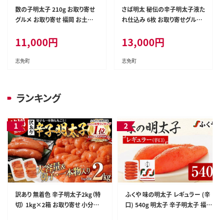
数の子明太子 210g お取り寄せ
さば明太 秘伝の辛子明太子液た
グルメ お取り寄せ 福岡 お土産
れ仕込み 6枚 お取り寄せグルメ
九州 福岡土産 取り寄せ グルメ
お取り寄せ 福岡 お土産 九州 福
11,000
円
13,000
円
福岡県
岡土産 取り寄せ グルメ 福岡県
志免町
志免町
ランキング
訳あり 無着色 辛子明太子2kg（特
ふくや 味の明太子 レギュラー (辛
切） 1kg×2箱 お取り寄せ 小分け
口) 540g 明太子 辛子明太子 福岡
白ワイン わけあり 切れ子 切子 め
ギフト 贈り物 送料無料