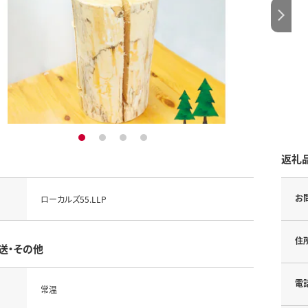
1
2
3
4
返礼
お
ローカルズ55.LLP
住
送・その他
電
常温