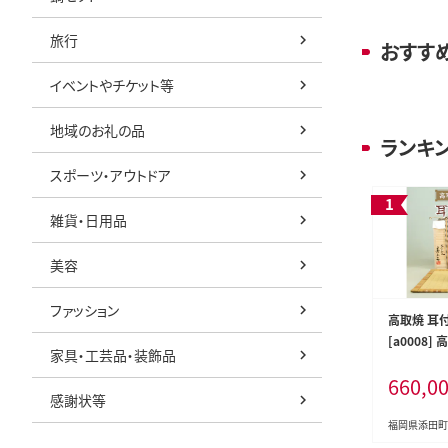
旅行
おすす
イベントやチケット等
地域のお礼の品
ランキ
スポーツ・アウトドア
雑貨・日用品
美容
ファッション
高取焼 耳
[a0008]
家具・工芸品・装飾品
礼品】添田
660,0
感謝状等
福岡県添田町