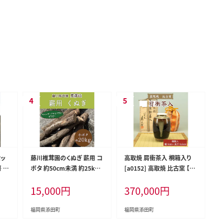
セッ
藤川椎茸園のくぬぎ 薪用 コ
高取焼 肩衝茶入 桐箱入り
房 翔
ボタ 約50cm未満 約25kg
[a0152] 高取焼 比古窯 【返
ふるさ
[a0136] 藤川椎茸園 【返礼
礼品】添田町 ふるさと納税
15,000
円
370,000
円
品】添田町 ふるさと納税
福岡県添田町
福岡県添田町