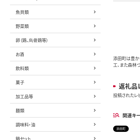
魚貝類
野菜類
卵（鶏、烏骨鶏等）
お酒
添田町は豊か
工、また森林
飲料類
菓子
返礼品
投稿されたレ
加工品等
麺類
関連キ
調味料・油
添田町
鍋セット