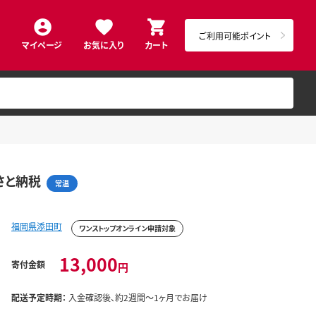
ご利用可能ポイント
マイページ
お気に入り
カート
るさと納税
常温
福岡県添田町
ワンストップオンライン申請対象
13,000
寄付金額
円
配送予定時期：
入金確認後、約2週間～1ヶ月でお届け