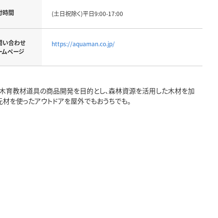
付時間
(土日祝除く)平日9:00-17:00
問い合わせ
https://aquaman.co.jp/
ームページ
と木育教材道具の商品開発を目的とし、森林資源を活用した木材を加
元材を使ったアウトドアを屋外でもおうちでも。