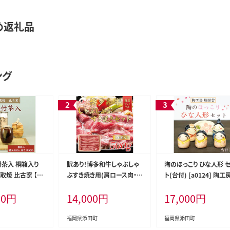
め返礼品
ング
付茶入 桐箱入り
訳あり！博多和牛しゃぶしゃ
陶のほっこり ひな人形 
 高取焼 比古窯 【返
ぶすき焼き用(肩ロース肉・
ト(台付) [a0124] 陶工
町 ふるさと納税
肩バラ肉・モモ肉)500g [a0
房舎 【返礼品】添田町 
00
円
14,000
円
17,000
円
081] 株式会社Meat Plus
と納税
※配送不可：離島【返礼品】
添田町 ふるさと納税
福岡県添田町
福岡県添田町