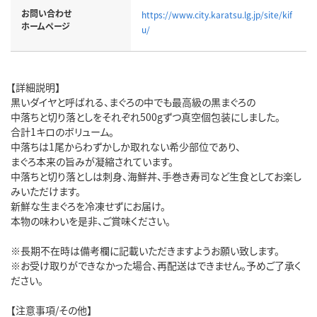
お問い合わせ
https://www.city.karatsu.lg.jp/site/kif
ホームページ
u/
【詳細説明】
黒いダイヤと呼ばれる、まぐろの中でも最高級の黒まぐろの
中落ちと切り落としをそれぞれ500gずつ真空個包装にしました。
合計1キロのボリューム。
中落ちは1尾からわずかしか取れない希少部位であり、
まぐろ本来の旨みが凝縮されています。
中落ちと切り落としは刺身、海鮮丼、手巻き寿司など生食としてお楽し
みいただけます。
新鮮な生まぐろを冷凍せずにお届け。
本物の味わいを是非、ご賞味ください。
※長期不在時は備考欄に記載いただきますようお願い致します。
※お受け取りができなかった場合、再配送はできません。予めご了承く
ださい。
【注意事項/その他】