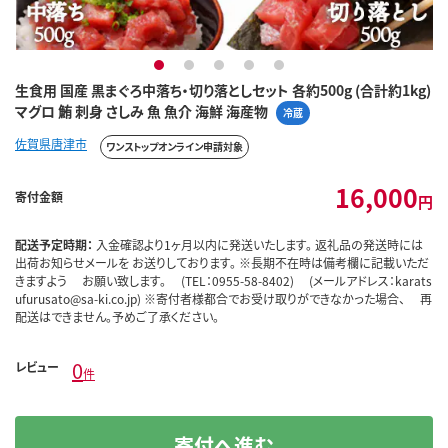
1
2
3
4
5
生食用 国産 黒まぐろ中落ち・切り落としセット 各約500g (合計約1kg)
マグロ 鮪 刺身 さしみ 魚 魚介 海鮮 海産物
冷蔵
佐賀県唐津市
ワンストップオンライン申請対象
16,000
寄付金額
円
配送予定時期：
入金確認より1ヶ月以内に発送いたします。 返礼品の発送時には
出荷お知らせメールを お送りしております。 ※長期不在時は備考欄に記載いただ
きますよう お願い致します。 (TEL：0955-58-8402) (メールアドレス：karats
ufurusato@sa-ki.co.jp) ※寄付者様都合でお受け取りができなかった場合、 再
配送はできません。予めご了承ください。
0
レビュー
件
寄付へ進む