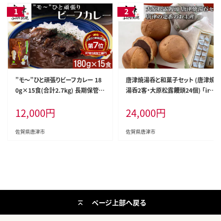
”モ～”ひと頑張りビーフカレー 18
唐津焼湯呑と和菓子セット (唐津焼
0g×15食(合計2.7kg) 長期保管
湯呑2客・大原松露饅頭24個) 「iro
簡単調理 欧風カレー
doriからつお土産セット」
12,000
円
24,000
円
佐賀県唐津市
佐賀県唐津市
ページ上部へ戻る