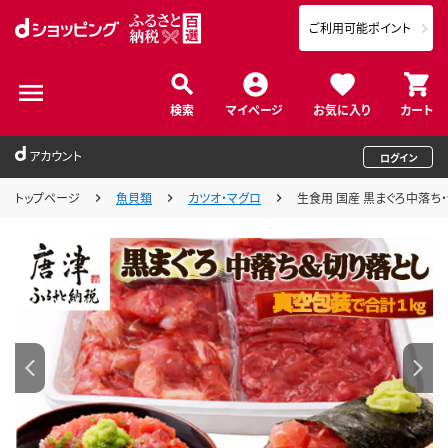
ご利用可能ポイント
検索
マイページ
お気に入り
カート
アカウント
ログイン
トップページ
魚貝類
カツオ・マグロ
生食用 国産 黒まぐろ中落ち・切