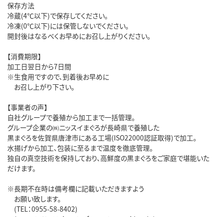
保存方法
冷蔵(4℃以下)で保存してください。
冷凍(0℃以下)には保管しないでください。
開封後はなるべくお早めにお召し上がりください。
【消費期限】
加工日翌日から7日間
※生食用ですので、到着後お早めに
お召し上がり下さい。
【事業者の声】
自社グループで養殖から加工まで一括管理。
グループ企業の㈱ニッスイまぐろが長崎県で養殖した
黒まぐろを佐賀県唐津市にある工場(ISO22000認証取得)で加工。
水揚げから加工、包装に至るまで温度を徹底管理。
独自の真空技術を保持しており、高鮮度の黒まぐろをご家庭で堪能いた
だけます。
※長期不在時は備考欄に記載いただきますよう
お願い致します。
(TEL：0955-58-8402)