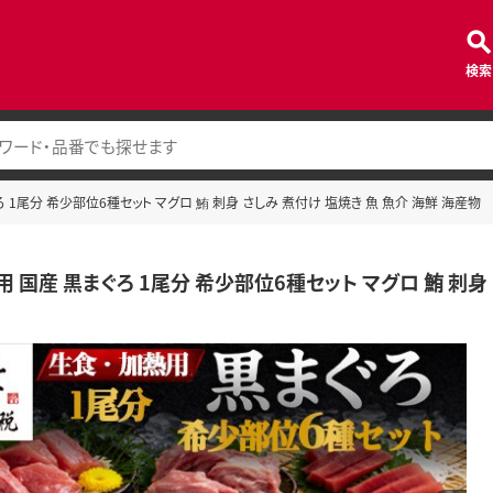
検索
 1尾分 希少部位6種セット マグロ 鮪 刺身 さしみ 煮付け 塩焼き 魚 魚介 海鮮 海産物
 国産 黒まぐろ 1尾分 希少部位6種セット マグロ 鮪 刺身 