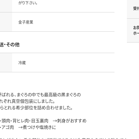
がり下さい。
受
金子産業
お
ホ
送・その他
冷蔵
呼ばれる、まぐろの中でも最高級の黒まぐろの
れぞれ真空個包装にしました。
からとれる希少部位を詰め合わせました。
肉・頭肉・背ヒレ肉・目玉裏肉 →刺身がおすすめ
玉・アゴ肉 →煮つけや塩焼きに