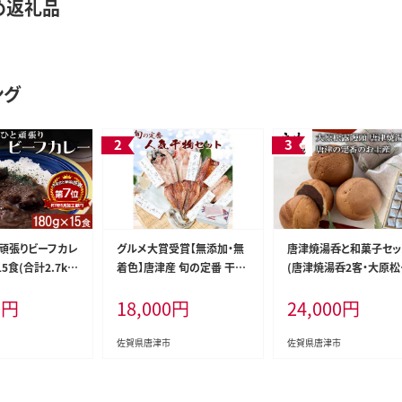
め返礼品
ング
と頑張りビーフカレ
グルメ大賞受賞【無添加・無
唐津焼湯呑と和菓子セッ
15食(合計2.7kg)
着色】唐津産 旬の定番 干物
(唐津焼湯呑2客・大原松
簡単調理 欧風カレ
セット 唐津産 旬サバ干物 旬
饅頭24個) 「irodoriか
0
円
18,000
円
24,000
円
サバみりん 旬アジみりん 金
お土産セット」
時鯛一夜干し(旬の白身魚干
物) 呼子イカ スルメイカ一
佐賀県唐津市
佐賀県唐津市
夜干し トロあじ開き 6種8尾