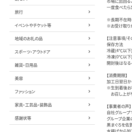
市場に出回る
一度食べたら
旅行
※長期不在時
イベントやチケット等
※お受け取り
【注意事項/そ
地域のお礼の品
保存方法
冷蔵(4℃以下
スポーツ・アウトドア
冷凍(0℃以下
開封後はなる
雑貨・日用品
【消費期限】
美容
加工日翌日か
※生到着後お
ファッション
お召し上がり
家具・工芸品・装飾品
【事業者の声】
自社グループ
感謝状等
グループ企業
黒まぐろを佐賀
水揚げから加