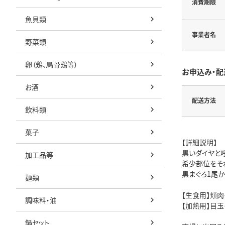
消費期限
魚貝類
事業者名
野菜類
卵（鶏、烏骨鶏等）
お申込み・配
お酒
配送方法
飲料類
菓子
【詳細説明】
黒いダイヤと
加工品等
希少部位をそ
黒まぐろ1尾
麺類
【生食用】頬
調味料・油
【加熱用】目
鍋セット