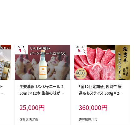
ト
生姜濃縮 ジンジャエール 2
「全12回定期便」佐賀牛 厳
露
50ml×12本 生姜の味がギ
選ももスライス 500g×2パ
らつ
ューッと1本に濃縮
ック(合計1kg)をご寄付の翌
25,000
円
360,000
円
月から12回お送りいたしま
す! すき焼き しゃぶしゃぶ 鍋
ブランド牛 冷凍 牛肉 国産
佐賀県唐津市
佐賀県唐津市
黒毛和牛