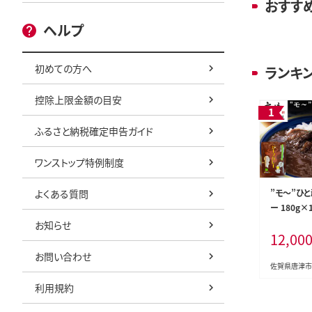
おすす
ヘルプ
初めての方へ
ランキ
控除上限金額の目安
ふるさと納税確定申告ガイド
ワンストップ特例制度
よくある質問
”モ～”ひ
ー 180g×
長期保管 
お知らせ
12,00
ー
お問い合わせ
佐賀県唐津市
利用規約