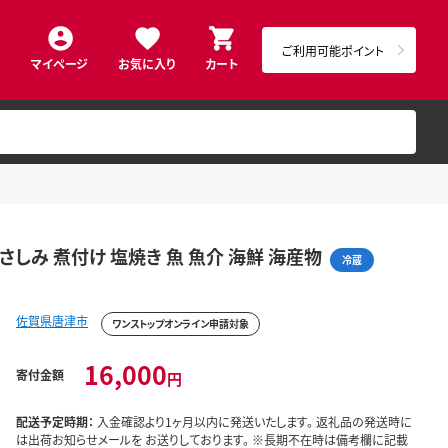
ご利用可能ポイント
マイページ
お気に入り
カート
さしみ 煮付け 塩焼き 魚 魚介 海鮮 海産物
冷蔵
佐賀県唐津市
ワンストップオンライン申請対象
16,000
寄付金額
円
配送予定時期：
入金確認より1ヶ月以内に発送いたします。 返礼品の発送時に
は出荷お知らせメールを お送りしております。 ※長期不在時は備考欄に記載