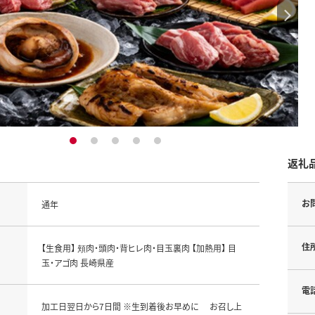
1
2
3
4
5
返礼
お
通年
住
【生食用】 頬肉・頭肉・背ヒレ肉・目玉裏肉 【加熱用】 目
玉・アゴ肉 長崎県産
電
加工日翌日から7日間 ※生到着後お早めに お召し上