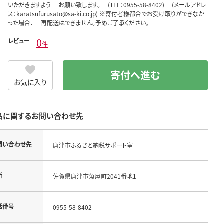
いただきますよう お願い致します。 (TEL：0955-58-8402) (メールアドレ
ス：karatsufurusato@sa-ki.co.jp) ※寄付者様都合でお受け取りができなか
った場合、 再配送はできません。予めご了承ください。
0
レビュー
件
寄付へ進む
お気に入り
品に関するお問い合わせ先
問い合わせ先
唐津市ふるさと納税サポート室
所
佐賀県唐津市魚屋町2041番地1
話番号
0955-58-8402