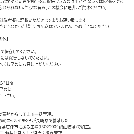
ことが少ない希少部位をご提供できるのは生産者ならではの強みです。
忘れられない、希少な旨み。この機会に是非、ご賞味ください。
は備考欄に記載いただきますようお願い致します。
ができなかった場合、再配送はできません。予めご了承ください。
の他】
)で保存してください。
)には保管しないでください。
べくお早めにお召し上がりください。
ら7日間
早めに
下さい。
で養殖から加工まで一括管理。
の㈱ニッスイまぐろが長崎県で養殖した
県唐津市にある工場(ISO22000認証取得)で加工。
工、包装に至るまで温度を徹底管理。