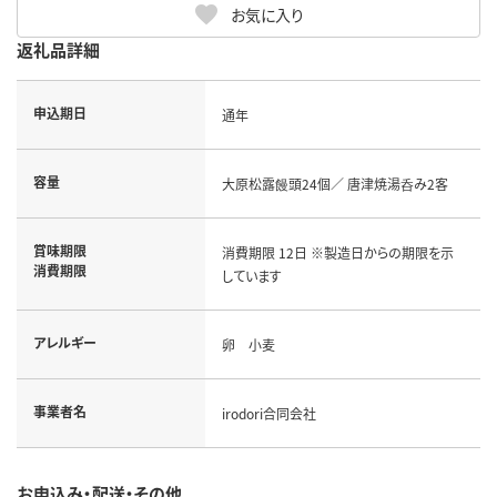
お気に入り
返礼品詳細
申込期日
通年
容量
大原松露饅頭24個／ 唐津焼湯呑み2客
賞味期限
消費期限 12日 ※製造日からの期限を示
消費期限
しています
アレルギー
卵 小麦
事業者名
irodori合同会社
お申込み・配送・その他