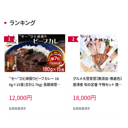
ランキング
”モ～”ひと頑張りビーフカレー 18
グルメ大賞受賞【無添加・無着色】
0g×15食(合計2.7kg) 長期保管
唐津産 旬の定番 干物セット 唐津
簡単調理 欧風カレー
産 旬サバ干物 旬サバみりん 旬アジ
12,000
円
18,000
円
みりん 金時鯛一夜干し(旬の白身
魚干物) 呼子イカ スルメイカ一夜
干し トロあじ開き 6種8尾
佐賀県唐津市
佐賀県唐津市