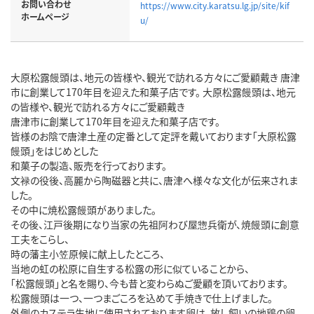
お問い合わせ
https://www.city.karatsu.lg.jp/site/kif
ホームページ
u/
大原松露饅頭は、地元の皆様や、観光で訪れる方々にご愛顧戴き 唐津
市に創業して170年目を迎えた和菓子店です。 大原松露饅頭は、地元
の皆様や、観光で訪れる方々にご愛顧戴き
唐津市に創業して170年目を迎えた和菓子店です。
皆様のお陰で唐津土産の定番として定評を戴いております「大原松露
饅頭」をはじめとした
和菓子の製造、販売を行っております。
文禄の役後、高麗から陶磁器と共に、唐津へ様々な文化が伝来されま
した。
その中に焼松露饅頭がありました。
その後、江戸後期になり当家の先祖阿わび屋惣兵衛が、焼饅頭に創意
工夫をこらし、
時の藩主小笠原候に献上したところ、
当地の虹の松原に自生する松露の形に似ていることから、
「松露饅頭」と名を賜り、今も昔と変わらぬご愛顧を頂いております。
松露饅頭は一つ、一つまごころを込めて手焼きで仕上げました。
外側のカステラ生地に使用されております卵は、放し飼いの地鶏の卵