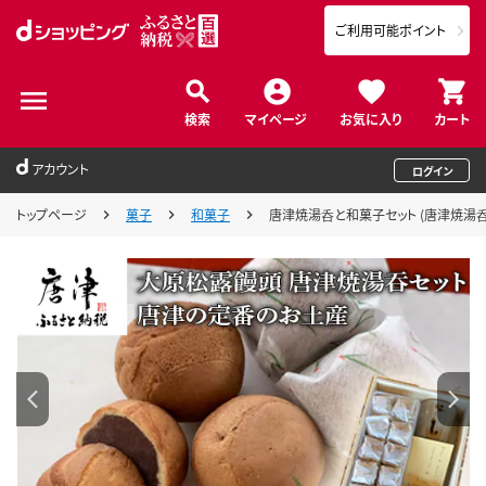
ご利用可能ポイント
検索
マイページ
お気に入り
カート
アカウント
ログイン
トップページ
菓子
和菓子
唐津焼湯呑と和菓子セット (唐津焼湯呑2客