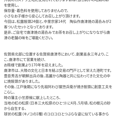
を使用し、
保存量･着色料を使用しておりませんので、
小さなお子様から安心してお召し上がり頂けます。
今回は、松露饅頭24個と、中里宗家14代 陶仙作唐津焼の湯呑みが2
客ついたセットとなっております。
是非、ご自宅で唐津焼の湯呑みでお茶をお召し上がりになりながら唐
津の老舗の味をご堪能ください。
佐賀県北部に位置する佐賀県唐津市において、創業嘉永三年より、こ
こ、唐津市にて営業を続け、
お陰様で創業より170年を迎えました。
唐津市は、大陸の文化と日本を結ぶ交易の門戸として栄えた港町です。
豊臣秀吉が朝鮮出兵の後、高麗から陶器と共に伝わってきた文化の中
に焼饅頭がありました。
その後、江戸後期になり先祖阿わび屋惣兵衛が焼き饅頭に創意工夫を
こらし、
時の藩主小笠原候に献上したところ、
当地の虹の松原（日本三大松原のひとつ）に4月、5月頃、松の根元の砂
から自生する、
球状の松露（キノコの1種）のコロコロとつぶらな姿に似ている事から