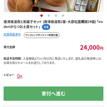
1
2
3
4
唐津焼湯呑と和菓子セット (唐津焼湯呑2客・大原松露饅頭24個) 「iro
doriからつお土産セット」
常温
佐賀県唐津市
ワンストップオンライン申請対象
24,000
寄付金額
円
配送予定時期：
入金確認より1ヶ月以内に発送いたします。 返礼品の発送時には
出荷お知らせメールをお送りしております。
0
レビュー
件
寄付へ進む