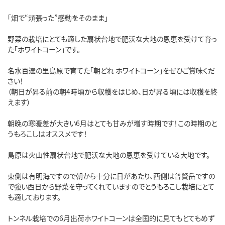
「畑で“頬張った”感動をそのまま」

野菜の栽培にとても適した扇状台地で肥沃な大地の恩恵を受けて育っ
た「ホワイトコーン」です。

名水百選の里島原で育てた「朝どれ ホワイトコーン」をぜひご賞味くだ
さい！

（朝日が昇る前の朝4時頃から収穫をはじめ、日が昇る頃には収穫を終
えます）

朝晩の寒暖差が大きい6月はとても甘みが増す時期です！この時期のと
うもろこしはオススメです！

島原は火山性扇状台地で肥沃な大地の恩恵を受けている大地です。

東側は有明海ですので朝から十分に日があたり、西側は普賢岳ですの
で強い西日から野菜を守ってくれていますのでとうもろこし栽培にとて
も適しております。

トンネル栽培での6月出荷ホワイトコーンは全国的に見てもとてもめず