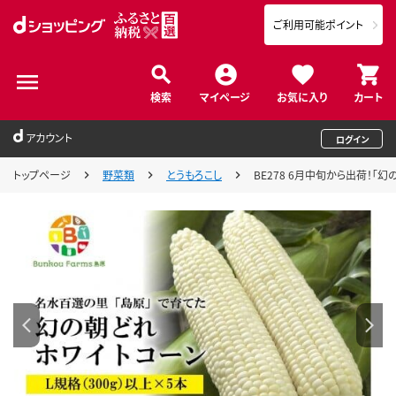
ご利用可能ポイント
検索
マイページ
お気に入り
カート
アカウント
ログイン
トップページ
野菜類
とうもろこし
BE278 6月中旬から出荷！「