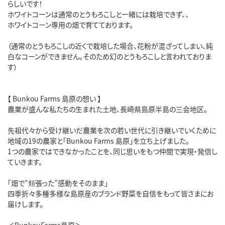
らしいです！

ホワイトコーンは通常のとうもろこしと一緒には栽培できず、、

ホワイトコーン専用の畑で育てております。

（通常のとうもろこしの近くで栽培した場合、花粉が混ざってしまい、純
白なコーンができません。そのため幻のとうもろこしと言われておりま
す）

【 Bunkou Farms 島原の想い 】

農業が盛んな私たちの生まれた土地、長崎県島原半島の三会地区。

先祖代々から受け継いだ農業を次の若い世代に引き継いでいくために 
地域の19の農家と「Bunkou Farms 島原」を立ち上げました。

1つの農家ではできなかったことを、同じ思いをもつ仲間で実現・発信し
ていきます。

「畑で“頬張った”感動をそのまま」

四季折々多種多様な島原産のブランド野菜を自信をもって皆さまにお
届けします。

＜BunkouFarms島原＞
