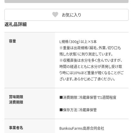
お気に入り
返礼品詳細
容量
L規格（300g）以上×5本

※重量は出荷規格（絹毛、外葉、切り口も
残した状態）に則り測定しています。

※収穫直後は水分を多く含んでいますが、
時間の経過とともに水分が蒸発し受け取
り時には10%ほど重量が軽くなることがご
ざいます。あらかじめご了承ください。
賞味期限
■消費期限：冷蔵庫保管で1週間程度

消費期限
■保存方法：冷蔵庫保管
事業者名
BunkouFarms島原合同会社