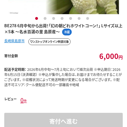
1
2
3
4
5
6
7
BE278 6月中旬から出荷！「幻の朝どれホワイトコーン！」 Lサイズ以上
×5本 ～名水百選の里 島原産～
冷蔵
長崎県島原市
ワンストップオンライン申請対象
6,000
寄付金額
円
配送予定時期：
2026年6月中旬～7月上旬において順次出荷 ※申込期日：2026
年6月15日（決済確認） ※申込が集中した場合は、お届けまでお待たせすることが
ございます。 ※収穫状況によって発送時期が変更になる場合がございます。 ※配
送不可エリア：クール便配送不可の一部離島や地域
0
レビュー
件
寄付へ進む