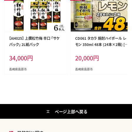
【AH025】 上撰松竹梅 辛口 「サケ
CD061 タカラ 焼酎ハイボール レ
パック」 2L紙パック
モン 350ml 48本 (24本×2箱) [
タカラ 宝 寶 Takara 焼酎 酎ハイ
34,000
円
20,000
円
チューハイ ハイボール れもん 檸
檬 7% 人気 おすすめ ギフト プレゼ
ント ご自宅用 日常使い 普段使い
長崎県島原市
長崎県島原市
送料無料 健康志向 プリン体ゼロ
糖質ゼロ 甘味料ゼロ プリン体０ 糖
質０ 甘味料０ みつい 長崎県 島原
市 ]
ページ上部へ戻る