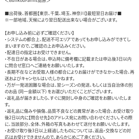
■出荷後、首都圏【東京、千葉、埼玉、神奈川】最短翌日お届け■

※一部地域、天候により翌日配送出来ない場合がございます。

【お申し込み前に必ずご確認ください】

・システムの都合上、配送不可エリアであってもお申し込みができてし
まいますので、ご確認の上お申込みください。

・配達日の指定はお受けできません。

・不在日がある場合は、申込時に備考欄に記載または申込後3日以内
に問合せ窓口へご連絡をお願いいたします。

・長期不在などお受取人様の都合によりお届けができなかった場合、再
送およびキャンセルはいたしかねます。

・万が一発送困難な場合は、翌シーズンの発送、もしくは当自治体の別
のお品（同一金額以下）をお選びいただくことがございます。

・返礼品が届きましたら、すぐに開封し中身のご確認をお願いいたしま
す。

・返礼品に傷みや損傷、品質不良などの異常があった場合、お受け取り
後2日以内に【問合せ先】のアドレス宛にお問い合わせください。その際
に、当該部分、全体、外箱の写真もあわせて送付をお願いいたします。

・お受け取り後3日以上経過したものについては、返品・交換などの対
応はお受けできませんので、あらかじめご了承ください。
