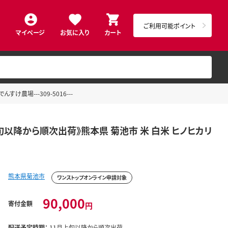
ご利用可能ポイント
マイページ
お気に入り
カート
農場---309-5016---
上旬以降から順次出荷》熊本県 菊池市 米 白米 ヒノヒカリ
熊本県菊池市
ワンストップオンライン申請対象
90,000
寄付金額
円
配送予定時期：
11月上旬以降から順次出荷