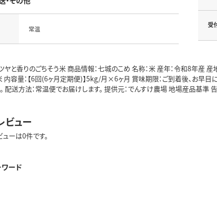
送・その他
受
常温
ツヤと香りのごちそう米 商品情報：七城のこめ 名称：米 産年：令和8年産 
 内容量：【6回(6ヶ月定期便)】5kg/月×6ヶ月 賞味期限：ご到着後、お
い。 配送方法：常温便でお届けします。 提供元：でんすけ農場 地場産品基準
レビュー
ビューは0件です。
ーワード