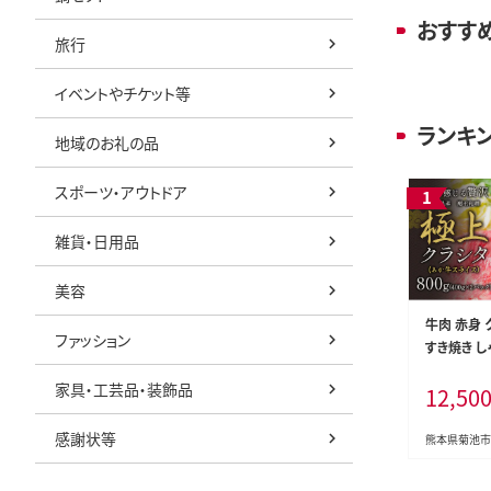
おすす
旅行
イベントやチケット等
ランキ
地域のお礼の品
スポーツ・アウトドア
雑貨・日用品
美容
牛肉 赤身 
ファッション
すき焼き し
ラシタ あか
家具・工芸品・装飾品
12,50
牛肉 ロース
クラシタ あ
感謝状等
し 《7-1
熊本県菊池市
(土日祝除く
取り寄せ---3