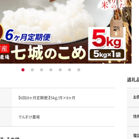
1
2
3
4
5
6
7
返礼
お
【6回(6ヶ月定期便)】5kg/月×6ヶ月
住
でんすけ農場
電