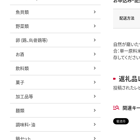
お申込み・配
魚貝類
配送方法
野菜類
卵（鶏、烏骨鶏等）
自然が磨いた
合：単一原料米
お酒
存してくださ
飲料類
返礼品
菓子
投稿されたレ
加工品等
関連キ
麺類
菊池市
調味料・油
鍋セット