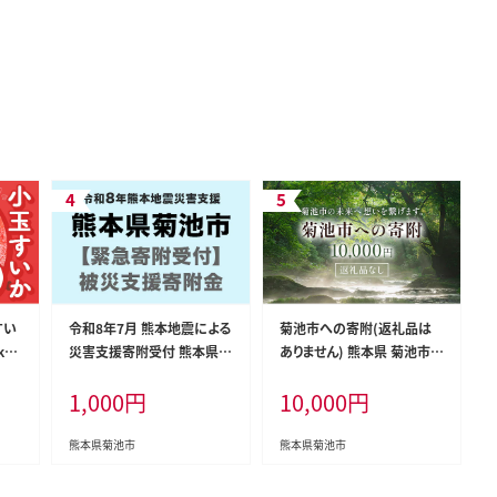
すい
令和8年7月 熊本地震による
菊池市への寄附(返礼品は
kg
災害支援寄附受付 熊本県菊
ありません) 熊本県 菊池市
ood
池市 （返礼品はありません）-
返礼品なし 10,000円---094
1,000
円
10,000
円
年5月
--kikuchi_sgs_1000_kihu
-0616---
熊本
---
 ス
熊本県菊池市
熊本県菊池市
 冷
--