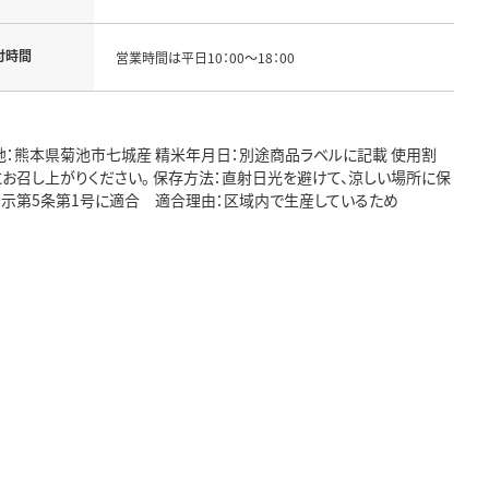
付時間
営業時間は平日10：00～18：00
産地：熊本県菊池市七城産 精米年月日：別途商品ラベルに記載 使用割
早目にお召し上がりください。 保存方法：直射日光を避けて、涼しい場所に保
 告示第5条第1号に適合 適合理由：区域内で生産しているため