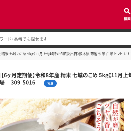
検索
精米 七城のこめ 5kg《11月上旬以降から順次出荷》熊本県 菊池市 米 白米 ヒノヒカリ でんすけ
】【6ヶ月定期便】令和8年産 精米 七城のこめ 5kg《11月
--309-5016---
常温