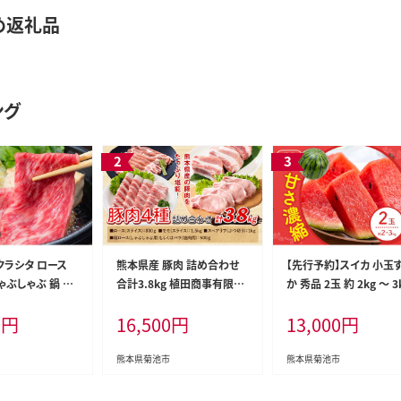
め返礼品
ング
クラシタ ロース
熊本県産 豚肉 詰め合わせ
【先行予約】スイカ 小玉
ゃぶしゃぶ 鍋 ク
合計3.8kg 植田商事有限会
か 秀品 2玉 約 2kg ～ 3
牛 送料無料 肉
社 《90日以内に出荷予定(土
L ～ 3L 混合 株式会社F
0
円
16,500
円
13,000
円
 肩ロース 800g
日祝除く)》 熊本県 菊池市
y's 食彩たかみ 《2027
か牛 赤牛 あかう
ローススライス 肩ロースし
下旬-7月下旬頃出荷》 
4日以内に出荷予定
ゃぶしゃぶ用もしくはバラ焼
県 菊池市 フルーツ 果物
熊本県菊池市
熊本県菊池市
)》九州 食品 お
肉用 モモスライス スペアリ
イカ すいか 小玉 九州産
00-5443---
ブ 詰め合わせ 食べ比べ セッ
蔵 送料無料---159-5003-