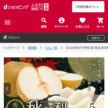
ご利用可能ポイント
検索
マイページ
お気に入り
カート
アカウント
ログイン
トップページ
果物類
りんご・梨
【2026年先行予約】 梨 秀品 秋月梨