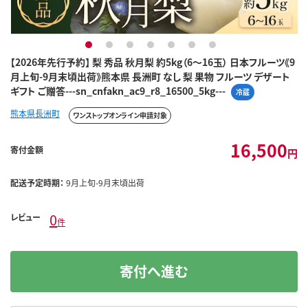
1
2
3
4
5
6
7
【2026年先行予約】 梨 秀品 秋月梨 約5kg（6～16玉） 日本フルーツ《9
月上旬-9月末頃出荷》熊本県 長洲町 なし 梨 果物 フルーツ デザート
ギフト ご贈答---sn_cnfakn_ac9_r8_16500_5kg---
冷蔵
熊本県長洲町
ワンストップオンライン申請対象
16,500
寄付金額
円
配送予定時期：
9月上旬-9月末頃出荷
0
レビュー
件
寄付へ進む