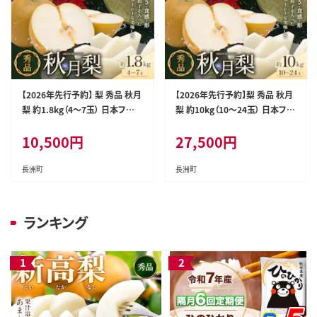
【2026年先行予約】 梨 秀品 秋月
【2026年先行予約】梨 秀品 秋月
梨 約1.8kg（4～7玉） 日本フル
梨 約10kg（10～24玉） 日本フル
ーツ《9月上旬-9月末頃出荷》熊
ーツ《9月上旬-9月末頃出荷》熊
10,500
円
27,500
円
本県 長洲町 なし 梨 果物 フルー
本県 長洲町 なし 梨 果物 フルー
ツ デザート ギフト ご贈答---sn_
ツ デザート ギフト ご贈答---sn_
cnfakn_ac9_r8_10500_1800
cnfakn_ac9_r8_27500_10kg-
長洲町
長洲町
g---
--
ランキング