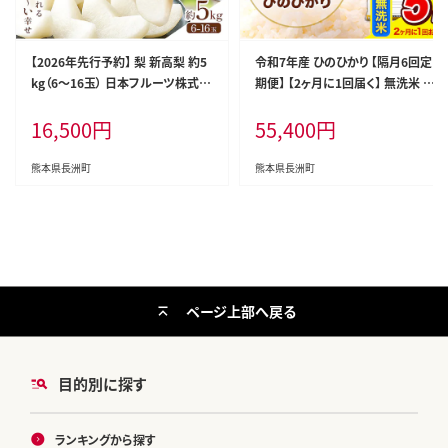
【2026年先行予約】 梨 新高梨 約5
令和7年産 ひのひかり 【隔月6回定
kg（6～16玉） 日本フルーツ株式会
期便】 【2ヶ月に1回届く】 無洗米 5k
社《9月上旬-10月上旬頃出荷》熊本
g (5kg×1袋) 計6回お届け 《お申
16,500
円
55,400
円
県 荒尾市 新高梨 梨 果物 フルーツ
込み翌月から出荷》 熊本県産 精米
スイーツ デザート ギフト ご贈答---
ひの 米 こめ お米 熊本県 長洲町---
sn_nfntn_ad9_r8_16500_5kg--
hn7tei_55400_5kg_ev2mo6_n
熊本県長洲町
熊本県長洲町
-
g_m---
ページ上部へ戻る
目的別に探す
ランキングから探す