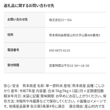
返礼品に関するお問い合わせ先
お問い合わせ先
株式会社ローカル
住所
熊本県阿蘇郡産山村大字山鹿488番地3
電話番号
050-6875-0119
受付時間
営業時間は平日10：00～18：00
安心・安全 熊本県産 名称：単一原料米 産地：熊本県産 品種：こしひ
かり 産年：令和7年産 内容量：白米 5kg(5kg×1袋)/月×定期便回数
精米年月日：米袋に記載 賞味期限：お早めにお召し上がりください。 保
存方法：冷暗所や冷蔵庫などで保存してください。 ※画像はイメージで
す。 地場産品基準 告示第5条第4号に適合 適合理由：産山村内で生