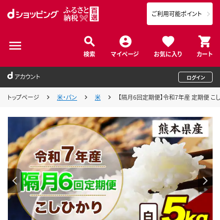
ご利用可能ポイント
検索
マイページ
お気に入り
カート
アカウント
ログイン
トップページ
米・パン
米
【隔月6回定期便】令和7年産 定期便 こしひか