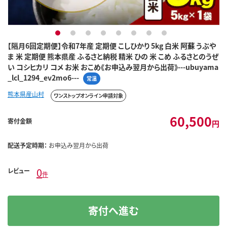
1
2
3
4
5
6
7
8
【隔月6回定期便】令和7年産 定期便 こしひかり 5kg 白米 阿蘇 うぶや
ま 米 定期便 熊本県産 ふるさと納税 精米 ひの 米 こめ ふるさとのうぜ
い コシヒカリ コメ お米 おこめ《お申込み翌月から出荷》---ubuyama
_lcl_1294_ev2mo6---
常温
熊本県産山村
ワンストップオンライン申請対象
60,500
寄付金額
円
配送予定時期：
お申込み翌月から出荷
0
レビュー
件
寄付へ進む