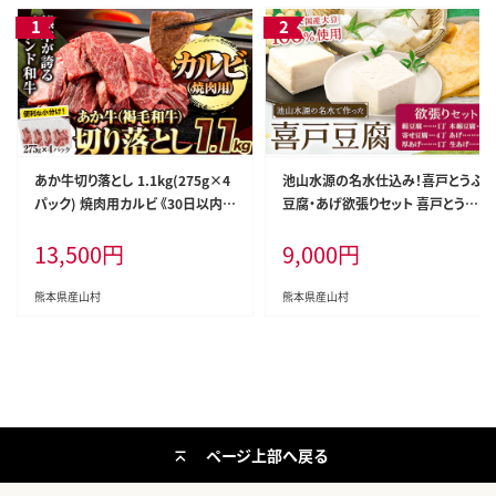
あか牛切り落とし 1.1kg(275g×4
池山水源の名水仕込み！喜戸とうふ
パック) 焼肉用カルビ 《30日以内に
豆腐・あげ欲張りセット 喜戸とうふ
出荷予定(土日祝除く)》肉 牛肉 切
店《30日以内に出荷予定(土日祝除
13,500
円
9,000
円
り落とし 国産牛 切落とし ブランド
く)》熊本県 阿蘇郡 産山村 とうふ
牛 スライス 焼肉 小分け---ubuya
豆腐 喜戸豆腐 寄せ豆腐 絹豆腐 木
ma_lcl_547_1100g---
綿豆腐 厚あげ あげ 生あげ ギフト
熊本県産山村
熊本県産山村
贈り物 贈答用【配送不可地域あり】
（離島）---ubuyama_idt_8_set---
ページ上部へ戻る