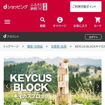
ご利用可能ポイント
検索
マイページ
お気に入り
カート
アカウント
ログイン
トップページ
雑貨・日用品
文房具・玩具
KEYCUS BLOCKキイ