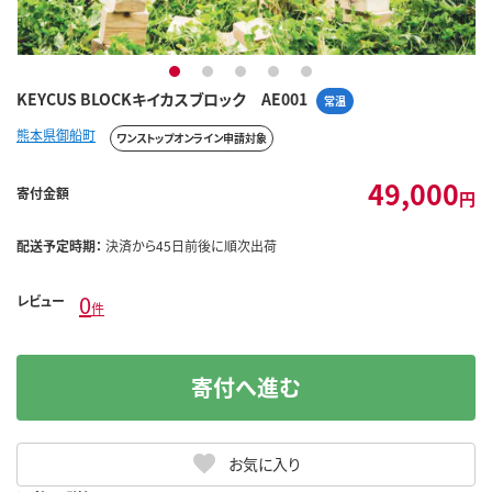
1
2
3
4
5
KEYCUS BLOCKキイカスブロック AE001
常温
熊本県御船町
ワンストップオンライン申請対象
49,000
寄付金額
円
配送予定時期：
決済から45日前後に順次出荷
0
レビュー
件
寄付へ進む
お気に入り