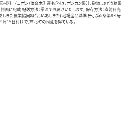
4個 原材料：デコポン（津奈木町産も含む）、ポンカン果汁、砂糖、ぶどう糖果
箱側面に記載 配送方法：常温でお届けいたします。 保存方法：直射日光
しきた農業協同組合(JAあしきた) 地場産品基準 告示第5条第8イ号
9月15日付けで、芦北町の同意を得ている。