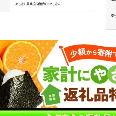
あしきた農業協同組合(JAあしきた)
受