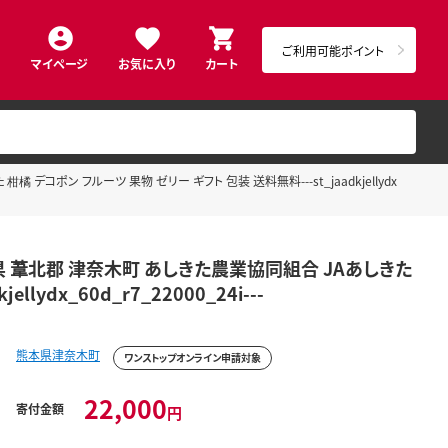
ご利用可能ポイント
マイページ
お気に入り
カート
コポン フルーツ 果物 ゼリー ギフト 包装 送料無料---st_jaadkjellydx
県 葦北郡 津奈木町 あしきた農業協同組合 JAあしきた
ydx_60d_r7_22000_24i---
熊本県津奈木町
ワンストップオンライン申請対象
22,000
寄付金額
円