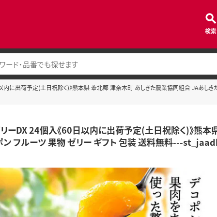
検索
内に出荷予定(土日祝除く)》熊本県 葦北郡 津奈木町 あしきた農業協同組合 JAあしきた 柑橘 デ
リーDX 24個入《60日以内に出荷予定(土日祝除く)》熊本
 フルーツ 果物 ゼリー ギフト 包装 送料無料---st_jaadkjell