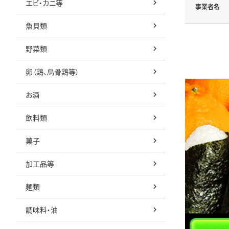
エビ・カニ等
事業者名
魚貝類
野菜類
卵（鶏、烏骨鶏等）
お酒
飲料類
菓子
加工品等
麺類
調味料・油