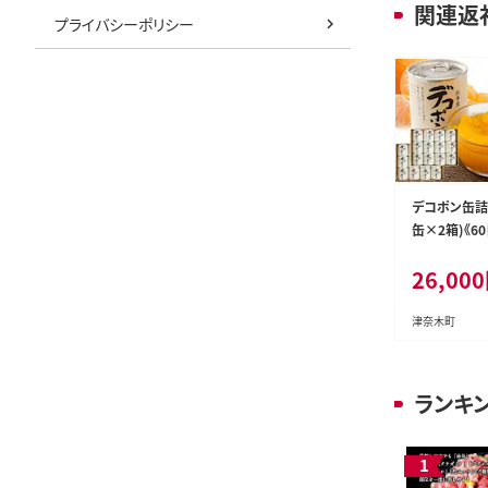
関連返
プライバシーポリシー
デコポン缶詰2
缶×2箱)《6
予定(土日祝除
26,000
北郡 津奈木
協同組合 JA
デコポン フル
津奈木町
送料無料---st
60d_r7_260
ランキ