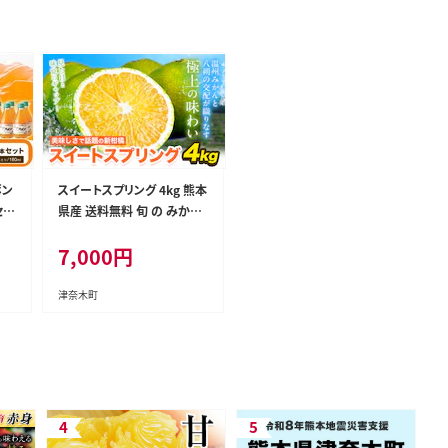
ポン
スイートスプリング 4kg 熊本
セッ
県産 送料無料 旬 の みかん
日以
熊本産 取り寄せ (3L～Sサイ
7,000
円
)》
ズ/3L-S混合) 《12月下旬-1
福
月下旬出荷》熊本県 津奈木
ト
町 柑橘 希少品種 スイートス
津奈木町
k_3
プリング 柑橘 果物 スイスプ
旬 の みかん 柑橘 温州みか
ん---tn_sweetsp_26_7000
_4kg---