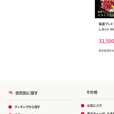
厳選プレミ
しセット 95
0日以内に
32,50
除く)》 新
パック 生食
北郡津奈木
熊本県津奈木
品---st_fs
26_32500_
その他
目的別に探す
お気に入り
ランキングから探す
最近チェックした返