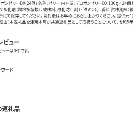
ポンゼリーDX(24個) 名称：ゼリー 内容量：デコポンゼリーDX 130g×2
ゲル化剤（増粘多糖類）、酸味料、酸化防止剤（ビタミンC）、香料 賞味期限：
にて保存してください。 開封後はお早めにお召し上がりください。 提供元：あ
理由：本返礼品を津奈木町が共通返礼品として取扱うことについて、令和5年
レビュー
ビューは0件です。
ーワード
め返礼品