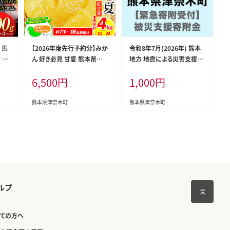
 馬
【2026年度先行予約分】みか
令和8年7月(2026年) 熊本
 (タ
ん 好き必見 甘夏 熊本県産
地方 地震による災害支援寄
産
(津奈木町産含む) 甘夏 約 4
附 熊本県 津奈木町（返礼品
6,500
円
1,000
円
《3
kg (約7-16玉前後) 柑橘 大
はありません）---tsunagi_s
日祝
玉 ミカン《2月中旬-4月末頃
gs_1000_kihu---
国産
出荷》 フルーツ 旬 甘夏みか
熊本県津奈木町
熊本県津奈木町
--
ん 果物 訳あり 定期 でない--
000
-tn_amana2_bc24_r8_65
00_4kg---
ルプ
ての方へ