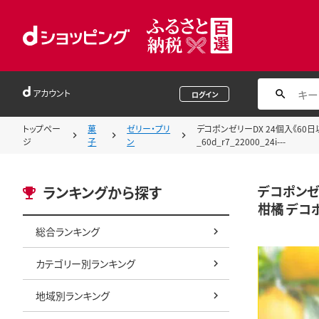
アカウント
ログイン
トップペー
菓
ゼリー・プリ
デコポンゼリーDX 24個入《60日以
ジ
子
ン
_60d_r7_22000_24i---
デコポンゼ
ランキングから探す
柑橘 デコポン
総合ランキング
カテゴリー別ランキング
地域別ランキング