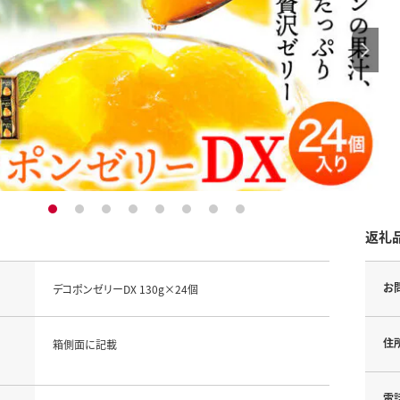
1
2
3
4
5
6
7
8
返礼
お
デコポンゼリーDX 130g×24個
住
箱側面に記載
電