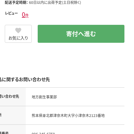
配送予定時期：
60日以内に出荷予定(土日祝除く)
0
レビュー
件
寄付へ進む
お気に入り
品に関するお問い合わせ先
問い合わせ先
地方創生事業部
所
熊本県葦北郡津奈木町大字小津奈木2123番地
話番号
096-245-6759