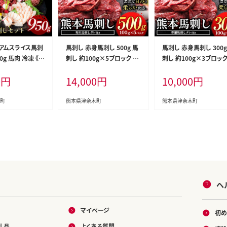
アムスライス馬刺
馬刺し 赤身馬刺し 500g 馬
馬刺し 赤身馬刺し 300g
0g 馬肉 冷凍 《6
刺し 約100g×5ブロック (タ
刺し 約100g×3ブロック
出荷予定(土日祝
レ5ml×5袋) 純国産 国産
レ5ml×3袋) 純国産 国
0
円
14,000
円
10,000
円
鮮 さばきたて 真空
熊本肥育 肉 生食用 冷凍 《3
熊本肥育 肉 生食用 冷凍 
用 肉 熊本県葦
-7日以内に出荷予定(土日祝
-7日以内に出荷予定(土
町 スライス 特産
除く)》 馬肉 馬 馬刺し 国産
除く)》 馬肉 馬 馬刺し 
町
熊本県津奈木町
熊本県津奈木町
ennpress_60d_
馬刺し 熊本肥育 送料無料--
馬刺し 熊本肥育 送料無料
950g---
-tn_fjst5_3e7e_r8_14000
-tn_fjst3_3e7e_r8_10
_500g---
_300g---
ヘ
マイページ
初め
礼品
よくある質問