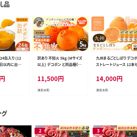
礼品
4缶入り (12
訳あり 不知火 5kg (Mサイズ
九州まるごとしぼり デコ
0日以内に出荷
以上) デコポン と同品種《20
ストレートジュース 12本
く)》熊本県 葦
27年3月上旬-4月上旬頃出
ト 1本あたり180ml《30
円
11,500
円
14,000
円
町 あしきた農業
荷》熊本県 葦北郡 津奈木町
内に出荷予定(土日祝除く
あしきた 柑橘
篠原農園 訳あり 青果物 フル
熊本県 水俣市 津奈木町 
ーツ 果物 缶詰
ーツ みかん ---st_shinosrn
田農場 ジュース 柑橘 セッ
津奈木町
津奈木町
_jakandeko_
_3j4j_26_11500_5kg---
果汁100%---st_hnmsd
00_24p---
0d_r7_14000_12p---
ング