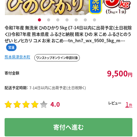
1
2
3
4
5
6
7
令和7年産 無洗米 ひのひかり 5kg 《7-14日以内に出荷予定(土日祝除
く)》令和7年産 熊本県産 ふるさと納税 精米 ひの 米 こめ ふるさとのう
ぜい ヒノヒカリ コメ お米 おこめ---tn_hn7_wx_9500_5kg_m---
常温
熊本県津奈木町
ワンストップオンライン申請対象
9,500
寄付金額
円
配送予定時期：
7-14日以内に出荷予定(土日祝除く)
4.0
1
レビュー
件
寄付へ進む