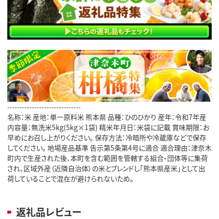
------------------------------
名称：米 産地：単一原料米 熊本県 品種：ひのひかり 産年：令和7年産
内容量：無洗米5kg(5kg×1袋) 精米年月日：米袋に記載 賞味期限：お
早めにお召し上がりください。 保存方法：冷暗所や冷蔵庫などで保存
してください。 地場産品基準 告示第5条第4号に適合 適合理由：津奈木
町内で生産された後、本町を含む範囲を管轄する組合・団体等に集荷
され、区域外産（近隣自治体）の米とブレンドし「熊本県産米」として出
荷していることで混在が避けられないため。
返礼品レビュー