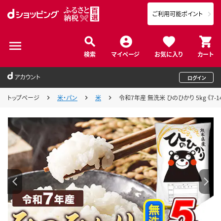
ご利用可能ポイント
検索
マイページ
お気に入り
カート
アカウント
ログイン
トップページ
米・パン
米
令和7年産 無洗米 ひのひかり 5kg 《7-