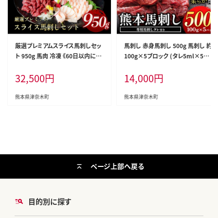
厳選プレミアムスライス馬刺しセッ
馬刺し 赤身馬刺し 500g 馬刺し 約
ト 950g 馬肉 冷凍 《60日以内に出
100g×5ブロック (タレ5ml×5袋)
荷予定(土日祝除く)》 新鮮 さばき
純国産 国産 熊本肥育 肉 生食用
32,500
円
14,000
円
たて 真空パック 生食用 肉 熊本県
冷凍 《3-7日以内に出荷予定(土日
葦北郡津奈木町 スライス 特産品---
祝除く)》 馬肉 馬 馬刺し 国産馬刺
st_fsennpress_60d_26_32500_
し 熊本肥育 送料無料---tn_fjst5_
熊本県津奈木町
熊本県津奈木町
950g---
3e7e_r8_14000_500g---
ページ上部へ戻る
目的別に探す