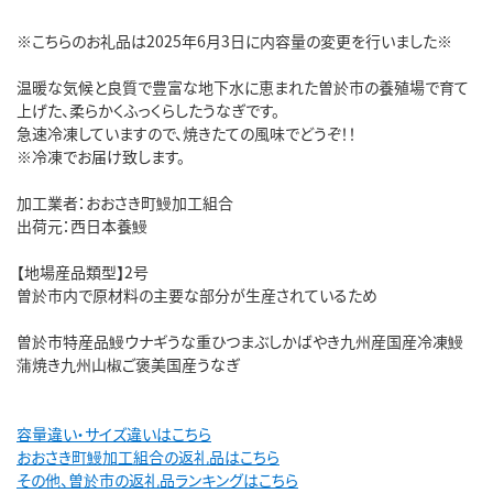
※こちらのお礼品は2025年6月3日に内容量の変更を行いました※
温暖な気候と良質で豊富な地下水に恵まれた曽於市の養殖場で育て
上げた、柔らかくふっくらしたうなぎです。
急速冷凍していますので、焼きたての風味でどうぞ！！
※冷凍でお届け致します。
加工業者：おおさき町鰻加工組合
出荷元：西日本養鰻
【地場産品類型】2号
曽於市内で原材料の主要な部分が生産されているため
曽於市特産品鰻ウナギうな重ひつまぶしかばやき九州産国産冷凍鰻
蒲焼き九州山椒ご褒美国産うなぎ
容量違い・サイズ違いはこちら
おおさき町鰻加工組合の返礼品はこちら
その他、曽於市の返礼品ランキングはこちら