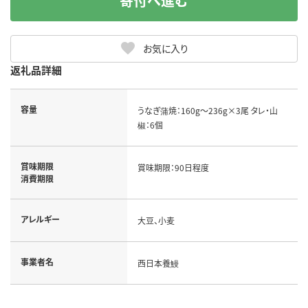
寄付へ進む
お気に入り
返礼品詳細
容量
うなぎ蒲焼：160g～236g×3尾 タレ・山
椒：6個
賞味期限
賞味期限：90日程度
消費期限
アレルギー
大豆、小麦
事業者名
西日本養鰻