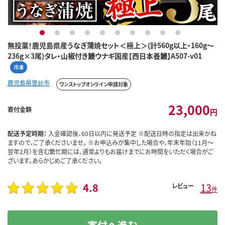
1
2
3
4
5
6
7
8
9
10
無投薬！鹿児島県産うなぎ蒲焼セット＜極上＞(計560g以上・160g～
236g×3尾)タレ・山椒付き鰻ウナギ国産【西日本養鰻】A507-v01
冷凍
鹿児島県曽於市
ワンストップオンライン申請対象
23,000
寄付金額
円
配送予定時期：
入金確認後、60日以内に発送予定 ※配送日時の指定は出来かね
ますので、ご了承くださいませ。 ※お申込みが集中した場合や、年末年始（11月～
翌年2月）を含む繁忙期には、通常よりもお届けまでにお時間をいただく場合がご
ざいます。あらかじめご了承ください。
4.8
13
レビュー
件