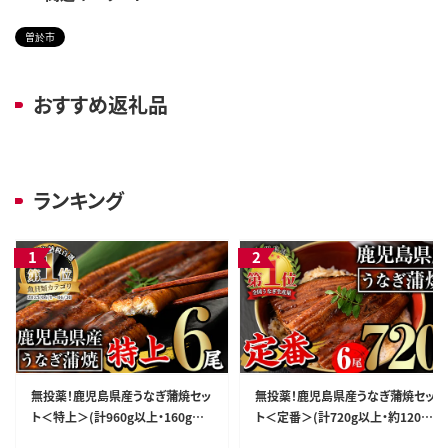
曽於市
おすすめ返礼品
ランキング
無投薬！鹿児島県産うなぎ蒲焼セッ
無投薬！鹿児島県産うなぎ蒲焼セッ
ト＜特上＞(計960g以上・160g以
ト＜定番＞(計720g以上・約120g
上×6尾)タレ・山椒付鰻うなぎ蒲焼
×6尾)タレ・山椒付き鰻ウナギ国産