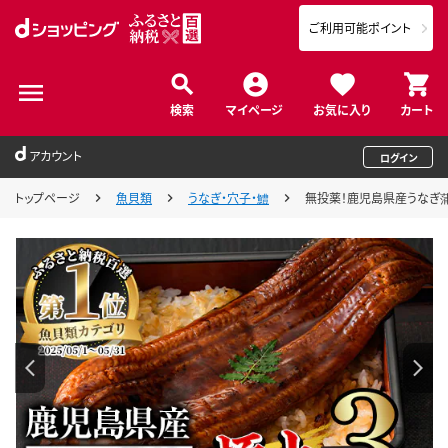
ご利用可能ポイント
検索
マイページ
お気に入り
カート
アカウント
ログイン
トップページ
魚貝類
うなぎ・穴子・鱧
無投薬！鹿児島県産うなぎ蒲焼