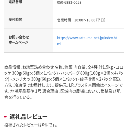
電話番号
050-6883-0058
受付時間
営業時間 10:00～18:00（平日）
お問い合わせ
https://www.satsuma-net.jp/index.ht
ホームページ
ml
商品情報：お惣菜詰め合わせ 名称：惣菜 内容量：全4種 計1.5kg ・コロ
ッケ 300g(60g×5個×1パック) ・ハンバーグ 800g(100g×2個×4パッ
ク) ・メンチカツ 300g(60g×5個×1パック) ・餃子 8個×2パック 配送
方法：冷凍便でお届けします。 提供元：LRプラスK ※画像はイメージで
す。 地場産品基準 1号 適合理由：区域内の農場において、繁殖及び肥
育を行っている。
返礼品レビュー
投稿されたレビューは0件です。