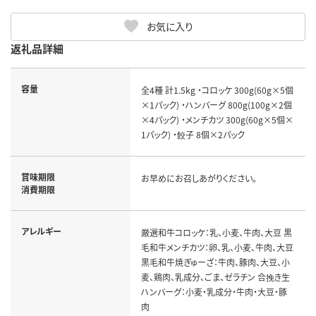
お気に入り
返礼品詳細
容量
全4種 計1.5kg ・コロッケ 300g(60g×5個
×1パック) ・ハンバーグ 800g(100g×2個
×4パック) ・メンチカツ 300g(60g×5個×
1パック) ・餃子 8個×2パック
賞味期限
お早めにお召しあがりください。
消費期限
アレルギー
厳選和牛コロッケ：乳、小麦、牛肉、大豆 黒
毛和牛メンチカツ：卵、乳、小麦、牛肉、大豆
黒毛和牛焼ぎゅーざ：牛肉、豚肉、大豆、小
麦、鶏肉、乳成分、ごま、ゼラチン 合挽き生
ハンバーグ：小麦・乳成分・牛肉・大豆・豚
肉