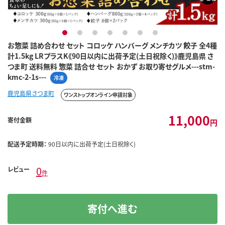
1
2
3
4
5
6
7
お惣菜 詰め合わせ セット コロッケ ハンバーグ メンチカツ 餃子 全4種
計1.5kg LRプラスK《90日以内に出荷予定(土日祝除く)》鹿児島県 さ
つま町 送料無料 惣菜 詰合せ セット おかず お取り寄せグルメ---stm-
kmc-2-1s---
冷凍
鹿児島県さつま町
ワンストップオンライン申請対象
11,000
寄付金額
円
配送予定時期：
90日以内に出荷予定(土日祝除く)
0
レビュー
件
寄付へ進む