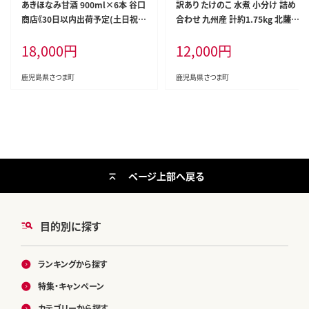
あきほなみ甘酒 900ml×6本 谷口
訳あり たけのこ 水煮 小分け 詰め
商店《30日以内出荷予定(土日祝除
合わせ 九州産 計約1.75kg 北薩農
く)》 鹿児島県産 さつま町 あまざけ
産加工場《30日以内に出荷予定(土
18,000
円
12,000
円
米 飲む点滴 健康 美肌 米糀 米麹
日祝除く)》鹿児島県 さつま町 送料
こめこうじ 発酵食品 ノンアルコー
無料 惣菜 タケノコ 筍 竹の子 パッ
ル あきほなみ---stm-tng-4-5400
ク 水煮 お取り寄せグルメ---stm-k
鹿児島県さつま町
鹿児島県さつま町
ml---
sk-5-1750g---
ページ上部へ戻る
目的別に探す
ランキングから探す
特集・キャンペーン
カテゴリーから探す