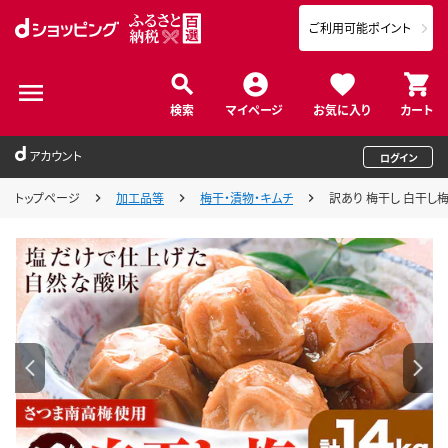
ご利用可能ポイント
検索
マイページ
お気に入り
カート
アカウント
ログイン
トップページ
加工品等
梅干・漬物・キムチ
訳あり 梅干し 白干し梅 