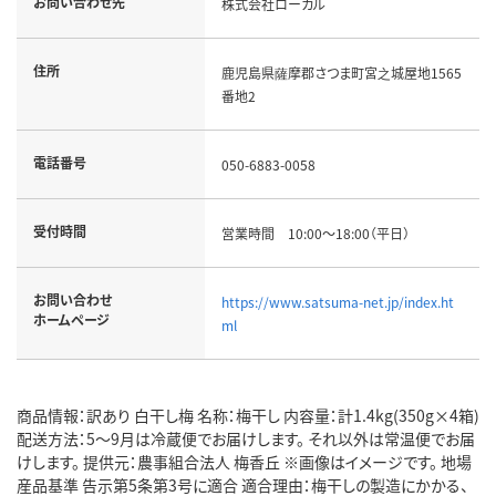
お問い合わせ先
株式会社ローカル
住所
鹿児島県薩摩郡さつま町宮之城屋地1565
番地2
電話番号
050-6883-0058
受付時間
営業時間 10:00～18:00（平日）
お問い合わせ
https://www.satsuma-net.jp/index.ht
ホームページ
ml
商品情報：訳あり 白干し梅 名称：梅干し 内容量：計1.4kg(350g×4箱)
配送方法：5～9月は冷蔵便でお届けします。 それ以外は常温便でお届
けします。 提供元：農事組合法人 梅香丘 ※画像はイメージです。 地場
産品基準 告示第5条第3号に適合 適合理由：梅干しの製造にかかる、