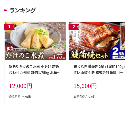
ランキング
訳あり たけのこ 水煮 小分け 詰め
鰻 うなぎ 蒲焼き 2尾 (1尾約140g)
合わせ 九州産 計約1.75kg 北薩農
タレ 山椒 付き 株式会社薩摩川内
産加工場《30日以内に出荷予定(土
鰻《30日以内に出荷予定(土日祝除
12,000
円
15,000
円
日祝除く)》鹿児島県 さつま町 送料
く)》鹿児島県 さつま町 送料無料 ウ
無料 惣菜 タケノコ 筍 竹の子 パッ
ナギ 蒲焼 かば焼き 丑の日 うなぎ
ク 水煮 お取り寄せグルメ---stm-k
お取り寄せ グルメ---stm-ung-1-2
鹿児島県さつま町
鹿児島県さつま町
sk-5-1750g---
p---