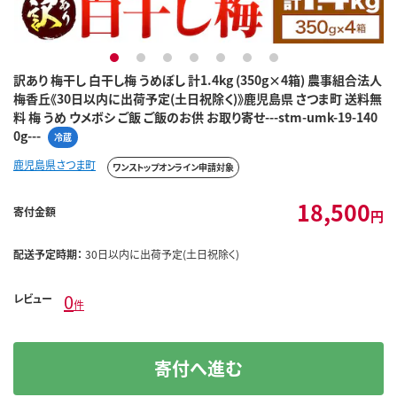
1
2
3
4
5
6
7
訳あり 梅干し 白干し梅 うめぼし 計1.4kg (350g×4箱) 農事組合法人
梅香丘《30日以内に出荷予定(土日祝除く)》鹿児島県 さつま町 送料無
料 梅 うめ ウメボシ ご飯 ご飯のお供 お取り寄せ---stm-umk-19-140
0g---
冷蔵
鹿児島県さつま町
ワンストップオンライン申請対象
18,500
寄付金額
円
配送予定時期：
30日以内に出荷予定(土日祝除く)
0
レビュー
件
寄付へ進む