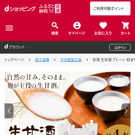
ご利用可能ポイント
検索
マイページ
お気に入り
カート
アカウント
ログイン
トップページ
加工品等
その他加工品
甘酒 生甘酒 プレーン 粒あり 