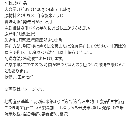
名称：飲料品
内容量：【粒あり】400g×4本 計1.6kg
原材料名：もち米、自家製米こうじ
賞味期限：発送日から1ヶ月
開封後はなるべくお早めにお召し上がりください。
原産地：鹿児島県
製造地：鹿児島県薩摩郡さつま町
保存方法：到着後は直ぐに冷蔵または冷凍保存してください。甘酒は冷
蔵庫で約1ヶ月、冷凍なら数ヶ月以上保存できます。
配送方法：冷蔵便でお届けします。
注意事項：生ですので、時間が経つとほんのり色づいて酸味を感じるこ
ともあります。
提供元 工房七草
※画像はイメージです。
地場産品基準：告示第5条第3号に適合 適合理由：加工食品「生甘酒」
さつま町で行っている製造加工工程 うるち米洗米、蒸し、発酵、もち米
洗米炊飯、混合発酵、容器詰め、梱包