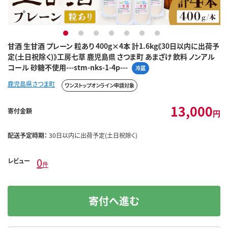
1
2
3
4
5
6
7
甘酒 生甘酒 プレーン 粒あり 400g×4本 計1.6kg《30日以内に出荷予
定(土日祝除く)》工房七草 鹿児島県 さつま町 あまざけ 飲料 ノンアル
コール 砂糖不使用---stm-nks-1-4p---
冷蔵
鹿児島県さつま町
ワンストップオンライン申請対象
13,000
寄付金額
円
配送予定時期：
30日以内に出荷予定(土日祝除く)
0
レビュー
件
寄付へ進む