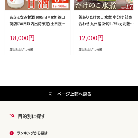
あきほなみ甘酒 900ml×6本 谷口
訳あり たけのこ 水煮 小分け 詰め
商店《30日以内出荷予定(土日祝除
合わせ 九州産 計約1.75kg 北薩農
く)》 鹿児島県産 さつま町 あまざけ
産加工場《30日以内に出荷予定(土
18,000
円
12,000
円
米 飲む点滴 健康 美肌 米糀 米麹
日祝除く)》鹿児島県 さつま町 送料
こめこうじ 発酵食品 ノンアルコー
無料 惣菜 タケノコ 筍 竹の子 パッ
ル あきほなみ---stm-tng-4-5400
ク 水煮 お取り寄せグルメ---stm-k
鹿児島県さつま町
鹿児島県さつま町
ml---
sk-5-1750g---
ページ上部へ戻る
目的別に探す
ランキングから探す