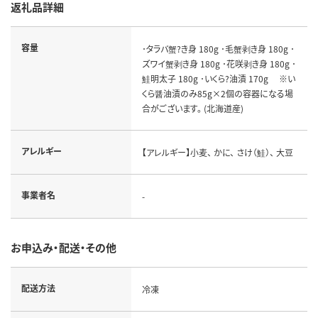
返礼品詳細
容量
･タラバ蟹?き身 180g ･毛蟹剥き身 180g ･
ズワイ蟹剥き身 180g ･花咲剥き身 180g ･
鮭明太子 180g ･いくら?油漬 170g ※い
くら醤油漬のみ85g×2個の容器になる場
合がございます。 (北海道産)
アレルギー
【アレルギー】小麦、 かに、 さけ（鮭）、 大豆
事業者名
-
お申込み・配送・その他
配送方法
冷凍