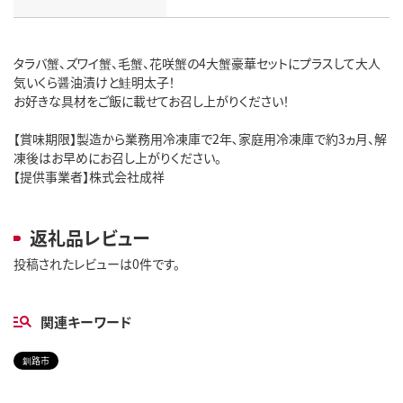
タラバ蟹、ズワイ蟹、毛蟹、花咲蟹の4大蟹豪華セットにプラスして大人
気いくら醤油漬けと鮭明太子！
お好きな具材をご飯に載せてお召し上がりください！
【賞味期限】製造から業務用冷凍庫で2年､家庭用冷凍庫で約3ヵ月、解
凍後はお早めにお召し上がりください。
【提供事業者】株式会社成祥
返礼品レビュー
投稿されたレビューは0件です。
関連キーワード
釧路市