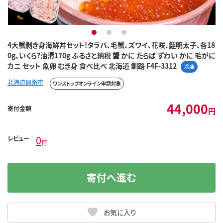
1
2
3
4大蟹剥き身海鮮丼セット!タラバ､毛蟹､ズワイ､花咲､鮭明太子､各18
0g､いくら?油漬170g ふるさと納税 蟹 かに たらば ずわい かに 毛がに
カニ セット 魚卵 むき身 食べ比べ 北海道 釧路 F4F-3312
冷凍
北海道釧路市
ワンストップオンライン申請対象
44,000
寄付金額
円
0
レビュー
件
寄付へ進む
お気に入り