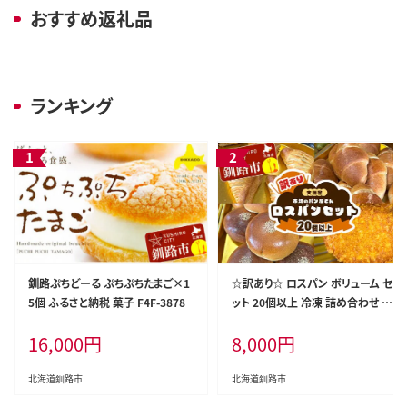
おすすめ返礼品
ランキング
釧路ぷちどーる ぷちぷちたまご×1
☆訳あり☆ ロスパン ボリューム セ
5個 ふるさと納税 菓子 F4F-3878
ット 20個以上 冷凍 詰め合わせ お
まかせ 訳あり 不揃い 家計応援 フ
16,000
円
8,000
円
ードロス SDGs サステナブル コス
パ 大容量 便利 レンチン 時短 総菜
パン 菓子パン パン セレクトパン
北海道釧路市
北海道釧路市
北海道 釧路市 F5F-0252