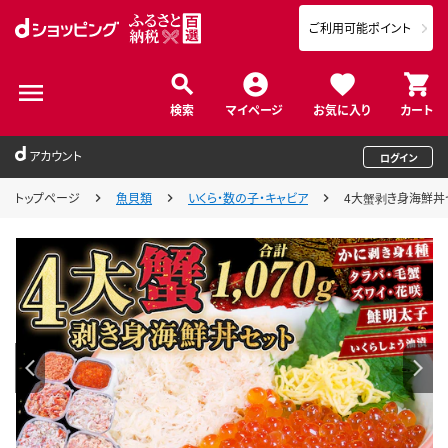
ご利用可能ポイント
検索
マイページ
お気に入り
カート
アカウント
ログイン
トップページ
魚貝類
いくら・数の子・キャビア
4大蟹剥き身海鮮丼セッ