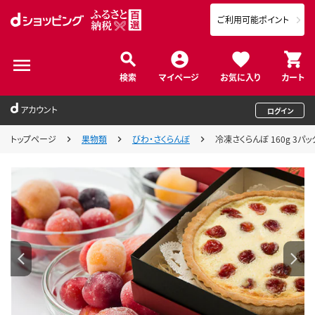
ご利用可能ポイント
検索
マイページ
お気に入り
カート
アカウント
ログイン
トップページ
果物類
びわ・さくらんぼ
冷凍さくらんぼ 160g 3パ