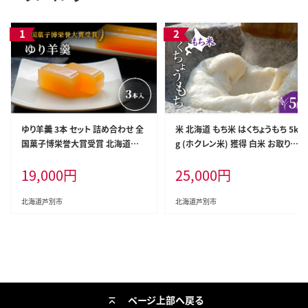
ゆり羊羹 3本 セット 詰め合わせ 全
米 北海道 もち米 はくちょうもち 5k
国菓子博栄誉大賞受賞 北海道産
g (ホクレン米) 獲得 白米 お取り寄
ようかん 羊羹 和菓子 スイーツ デ
せ ごはん 道産米 ブランド米 5キロ
19,000
円
25,000
円
ザート お菓子 菓子 特産品 ゆり根
お米 ご飯 米 北海道米 送料無料 北
百合根 ユリ根 北海道 芦別市
海道 芦別市
北海道芦別市
北海道芦別市
ページ上部へ戻る