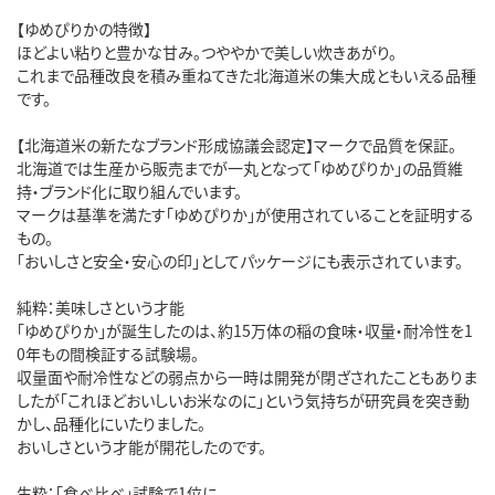
【ゆめぴりかの特徴】
ほどよい粘りと豊かな甘み。つややかで美しい炊きあがり。
これまで品種改良を積み重ねてきた北海道米の集大成ともいえる品種
です。
【北海道米の新たなブランド形成協議会認定】マークで品質を保証。
北海道では生産から販売までが一丸となって「ゆめぴりか」の品質維
持・ブランド化に取り組んでいます。
マークは基準を満たす「ゆめぴりか」が使用されていることを証明する
もの。
「おいしさと安全・安心の印」としてパッケージにも表示されています。
純粋：美味しさという才能
「ゆめぴりか」が誕生したのは、約15万体の稲の食味・収量・耐冷性を1
0年もの間検証する試験場。
収量面や耐冷性などの弱点から一時は開発が閉ざされたこともありま
したが「これほどおいしいお米なのに」という気持ちが研究員を突き動
かし、品種化にいたりました。
おいしさという才能が開花したのです。
生粋：「食べ比べ」試験で1位に