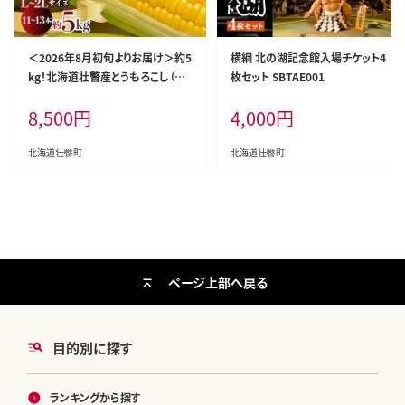
＜2026年8月初旬よりお届け＞約5
横綱 北の湖記念館入場チケット4
kg！北海道壮瞥産とうもろこし（恵
枚セット SBTAE001
味）【Ｌ～2Lサイズ 11～13本】 SBT
8,500
円
4,000
円
P002
北海道壮瞥町
北海道壮瞥町
ページ上部へ戻る
目的別に探す
ランキングから探す