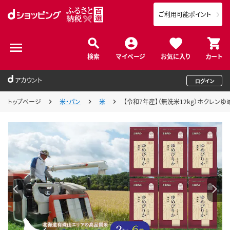
ご利用可能ポイント
検索
マイページ
お気に入り
カート
アカウント
ログイン
トップページ
米・パン
米
【令和7年産】（無洗米12kg）ホクレンゆめ