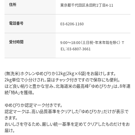
住所
東京都千代田区永田町2丁目4-11
電話番号
03-6206-1160
受付時間
9:00～18:00（土日祝・年末年始を除く） Ｔ
ＥＬ：03-6807-3661
(無洗米)ホクレンゆめぴりか12kg(2kg×6袋)をお届けします。
2kg単位で小分けされ、袋はチャック付きですので保存にも便利。
ほど良い粘りと豊かな甘み、北海道米の最高峰「ゆめぴりか」は、8年連
続「特A」を獲得。
ゆめぴりか認定マーク付きです。
認定マークは、高い品質基準をクリアした『ゆめぴりか』だけが表示で
きます。
おいしさを守るため、厳しい統一基準を定めてクリアしたものだけをお
届け。