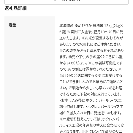
返礼品詳細
容量
北海道産 ゆめぴりか 無洗米 12kg(2kg×
6袋) ※寄附ご入金後、翌月10～20日に発
送いたします。 ※お米が変質するおそれが
ありますので水濡れにはご注意ください。
※この袋をかぶると窒息するおそれがあり
ます。 幼児や子供の手の届くところには置
かないでください。 ※この袋は可燃性です
ので、火の側には置かないでください。 ※
当月分の発送に関する変更はお受けする
ことができませんのでお早めにご連絡くだ
さい。 ※製造から少しでも早くお米をお届
けするために下記の対応を行っています。
・お申し込み後にホクレンパールライス工
場へ依頼します。 ・ホクレンパールライス工
場から搬入された日に発送をいたします。
※年産切り替えについては、ホクレンパー
ルライス工場の年産切り替えに合わせて変
更となります。 ※ホクレンにて商品のリニ