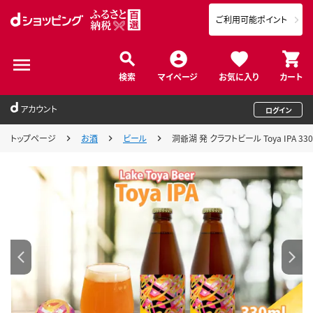
ご利用可能ポイント
検索
マイページ
お気に入り
カート
アカウント
ログイン
トップページ
お酒
ビール
洞爺湖 発 クラフトビール Toya IPA 