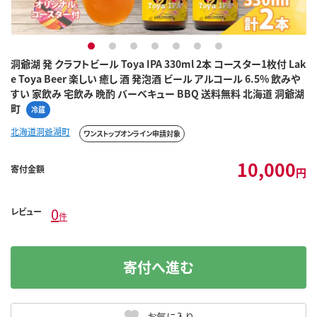
1
2
3
4
5
6
7
洞爺湖 発 クラフトビール Toya IPA 330ml 2本 コースター1枚付 Lak
e Toya Beer 楽しい 癒し 酒 発泡酒 ビール アルコール 6.5% 飲みや
すい 家飲み 宅飲み 晩酌 バーベキュー BBQ 送料無料 北海道 洞爺湖
町
冷蔵
北海道洞爺湖町
ワンストップオンライン申請対象
10,000
寄付金額
円
0
レビュー
件
寄付へ進む
お気に入り