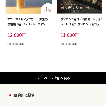
サニーサイドアップカフェ 野菜の
ボンボンショコラ 6粒 セット チョコ
生塩麹 3種（ソフリット＋ヤヤン昆
レート チョコ ボンボン ショコラ ス
布と鰹節＋季節セレクト）
イーツ 菓子 おやつ 洋菓子 製菓 シ
12,000
円
11,000
円
ョコラティエ オリジナル 贈り物 ギ
フト お取り寄せ 送料無料 ザ・ウィ
ンザーホテル洞爺 洞爺湖
北海道洞爺湖町
北海道洞爺湖町
ページ上部へ戻る
目的別に探す