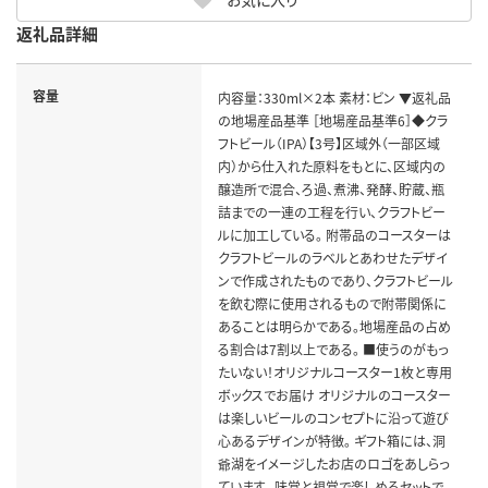
返礼品詳細
容量
内容量：330ml×2本 素材：ビン ▼返礼品
の地場産品基準 ［地場産品基準6］◆クラ
フトビール（IPA）【3号】区域外（一部区域
内）から仕入れた原料をもとに、区域内の
醸造所で混合、ろ過、煮沸、発酵、貯蔵、瓶
詰までの一連の工程を行い、クラフトビー
ルに加工している。 附帯品のコースターは
クラフトビールのラベルとあわせたデザイ
ンで作成されたものであり、クラフトビール
を飲む際に使用されるもので附帯関係に
あることは明らかである。地場産品の占め
る割合は7割以上である。 ■使うのがもっ
たいない！オリジナルコースター1枚と専用
ボックスでお届け オリジナルのコースター
は楽しいビールのコンセプトに沿って遊び
心あるデザインが特徴。 ギフト箱には、洞
爺湖をイメージしたお店のロゴをあしらっ
ています。 味覚と視覚で楽しめるセットで