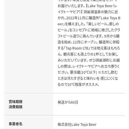
お届けいたします。 【Lake Toya Beer（レ
イクトーヤビア）】 洞爺湖温泉の魅力に惹
かれ、2022年11月に醸造所「Lake Toya B
eer」を構えました。 「楽しいビール。癒しの
ビール」をコンセプトに地域に根ざしたクラ
フトビール造りに挑んでいます。 9月から醸
造を始め、12月にオープン。 醸造所に併設
する「Tap Room LTB」では地元客はもちろ
ん、 観光客にも湯上りの1杯としてお楽し
みいただいています。 ぜひ洞爺湖町にお越
しの際は、レイクトーヤビアへお立ち寄りく
ださい。 要冷蔵(10℃以下) ※ただし飲む
ときは冷たすぎると味わいを 感じにくくな
るので10℃程度がオススメ。
賞味期限
発送から60日
消費期限
事業者名
株式会社Lake Toya Beer