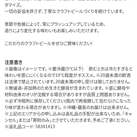
タマイズ。
一切の妥協を許さず、丁寧なクラフトビールづくりを続けています。
季節や気候によって、常にブラッシュアップしているため、
造りにより変化する味わいもお楽しみいただけます。
こだわりのクラフトビールをぜひご賞味ください！
注意書き
※画像はイメージです。 ※要冷蔵(5℃以下) 飲むときは冷たすぎると
味わいを感じにくくなるので10℃程度がオススメ。 ※20歳未満の飲酒
は法律で禁止されています。20歳未満の申し受けは致しておりません。
※無濾過・非加熱のため生きた酵母が含まれています。 ※底に酵母や
材料由来のオリが沈殿する場合がありますが品質上問題ありません。
※必ず冷暗所に保存してください(瓶内で再発酵して泡だらけになった
り味が変わる場合があります)。 ※沖縄・離島のお届けは出来ません。
※上記のエリアからの申し込みは返礼品の手配が出来ないため、「キャ
ンセル」または「寄附のみ」とさせていただきます。予めご了承ください。
※返礼品コード: 58341413