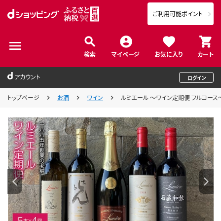
ご利用可能ポイント
検索
マイページ
お気に入り
カート
アカウント
ログイン
トップページ
お酒
ワイン
ルミエール ～ワイン定期便 フルコース～ 0