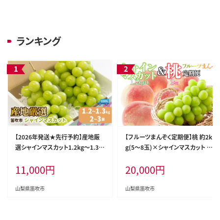
ランキング
【2026年発送★先行予約】産地厳
【フルーツまんぞく定期便】桃 約2k
選シャインマスカット1.2kg～1.3k
g(5～8玉)×シャインマスカット 1.
g（2房～3房）※沖縄・離島配送不
2kg以上(2～3房) 126-025
11,000
円
20,000
円
可※ 106-003-26y
山梨県笛吹市
山梨県笛吹市