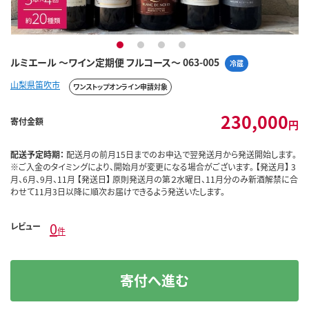
1
2
3
4
ルミエール ～ワイン定期便 フルコース～ 063-005
冷蔵
山梨県笛吹市
ワンストップオンライン申請対象
230,000
寄付金額
円
配送予定時期：
配送月の前月15日までのお申込で翌発送月から発送開始します。
※ご入金のタイミングにより、開始月が変更になる場合がございます。 【発送月】 3
月、6月、9月、11月 【発送日】 原則発送月の第２水曜日、11月分のみ新酒解禁に合
わせて11月3日以降に順次お届けできるよう発送いたします。
0
レビュー
件
寄付へ進む