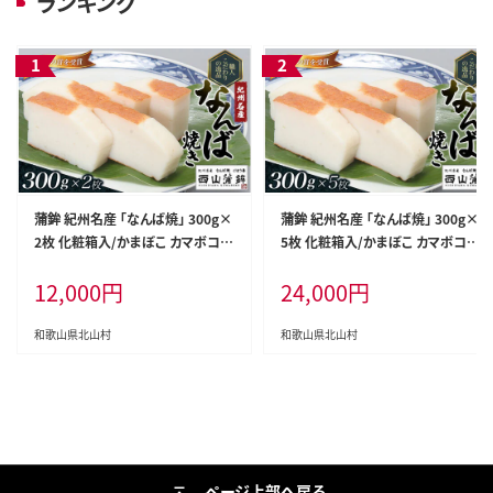
ランキング
蒲鉾 紀州名産 「なんば焼」 300g×
蒲鉾 紀州名産 「なんば焼」 300g×
2枚 化粧箱入/かまぼこ カマボコ
5枚 化粧箱入/かまぼこ カマボコ
練物 ギフト 贈り物 初節句 内祝い
練物 ギフト 贈り物 初節句 内祝い
12,000
円
24,000
円
お祝い お返し 母の日 父の日 お中
お祝い お返し 母の日 父の日 お中
元 敬老の日 おつまみ 惣菜【nym1
元 敬老の日 おつまみ 惣菜【nym1
00】
03】
和歌山県北山村
和歌山県北山村
ページ上部へ戻る