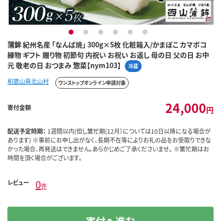
1
2
3
4
5
6
蒲鉾 紀州名産 「なんば焼」 300g×5枚 化粧箱入/かまぼこ カマボコ
練物 ギフト 贈り物 初節句 内祝い お祝い お返し 母の日 父の日 お中
元 敬老の日 おつまみ 惣菜【nym103】
冷蔵
和歌山県北山村
ワンストップオンライン申請対象
24,000
寄付金額
円
配送予定時期：
1週間以内(但し繁忙期(12月）については10日以降になる場合が
あります) ※事前にお申し出がなく、長期不在等によりお礼の品をお受取りできな
かった場合、再発送はできません。あらかじめご了承くださいませ。 ※繁忙期はお
時間を頂く場合がございます。
0
レビュー
件