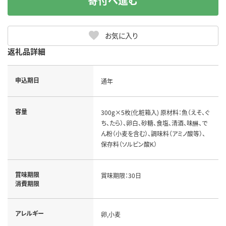
寄付へ進む
お気に入り
返礼品詳細
申込期日
通年
容量
300g×5枚(化粧箱入) 原材料：魚（えそ、ぐ
ち、たら）、卵白、砂糖、食塩、清酒、味醂、で
ん粉（小麦を含む）、調味料（アミノ酸等）、
保存料（ソルビン酸K）
賞味期限
賞味期限：30日
消費期限
アレルギー
卵,小麦