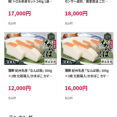
殖）トロ＆赤身セット 240g 【通常
センサー選別／農家直送 こだわ
発送】【nks113】
りの完熟有田みかん 約10kg＋1
17,000
円
18,000
円
50g(傷み補償分) 【ご家庭用】【1
1月発送】有機質肥料100% 有田
みかん みかん ミカン 蜜柑 柑橘
北山村
北山村
果物 フルーツ 甘い 温州みかん
先行予約【nuk101-11C】
蒲鉾 紀州名産 「なんば焼」 300g
蒲鉾 紀州名産 「なんば焼」 300g
×2枚 化粧箱入/かまぼこ カマボ
×3枚 化粧箱入/かまぼこ カマボ
コ 練物 ギフト 贈り物 初節句 内
コ 練物 ギフト 贈り物 初節句 内
12,000
円
16,000
円
祝い お祝い お返し 母の日 父の
祝い お祝い お返し 母の日 父の
日 お中元 敬老の日 おつまみ 惣
日 お中元 敬老の日 おつまみ 惣
菜【nym100】
菜【nym101】
北山村
北山村