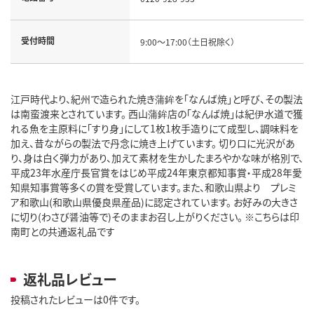
受付時間
9:00～17:00（土日祝除く）
江戸時代より、紀州で造られた焼き蒲鉾を「なんば焼」と呼び、その製法
は南蛮渡来とされています。 西山蒲鉾店の「なんば焼」は紀伊水道で獲
れる魚を主原料に「すり身」にして1枚1枚手造りにて成型し、調味料を
加え、昔ながらの製法で丹念に焼き上げています。 切り口に光沢があ
り、身は白く弾力があり、加えて素材を生かしたまろやかな味が格別で、
平成23年水産庁長官賞をはじめ平成24年東京都知事賞・平成28年愛
知県知事賞等多くの賞を受賞しています。また、和歌山県より プレミ
ア和歌山(和歌山県優良県産品)に認定されています。 お好みの大きさ
に切り(わさび醤油等で)そのままお召し上がりください。 ※こちらは印
南町との共通返礼品です
返礼品レビュー
投稿されたレビューは0件です。