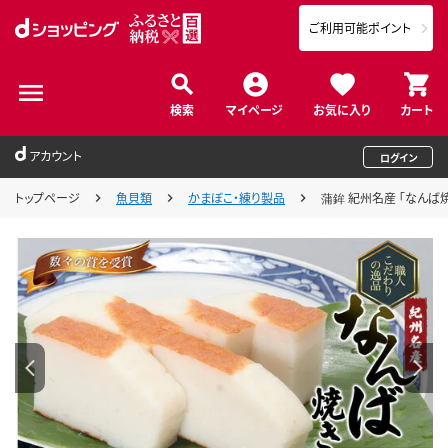
ご利用可能ポイント
検索
マイページ
お気に入り
カート
アカウント
ログイン
トップページ
魚貝類
かまぼこ・練り製品
蒲鉾 紀州名産 「なんば焼