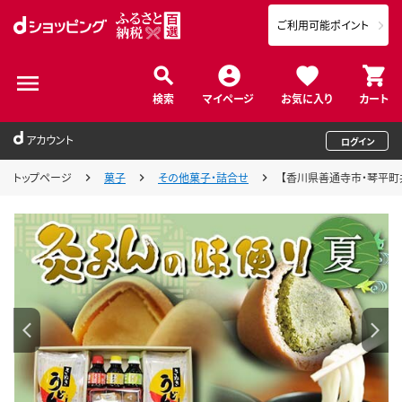
ご利用可能ポイント
検索
マイページ
お気に入り
カート
アカウント
ログイン
トップページ
菓子
その他菓子・詰合せ
【香川県善通寺市・琴平町共通