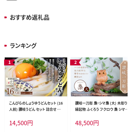
おすすめ返礼品
ランキング
こんぴらのしょうゆうどんセット (16
讃岐一刀彫 梟・シマ梟 (大) 木彫り
人前) 讃岐うどん セット 詰合せ 半
縁起物 ふくろう フクロウ 梟 シマ梟
生 うどん 讃岐 さぬきうどん つゆ付
置物 置き物 インテリア 動物 ギフト
14,500
円
48,500
円
き しょうゆ つゆ 麺 うどんつゆ 食品
贈り物 名産 四国 F5J-455
名産品 グルメ 四国 F5J-348