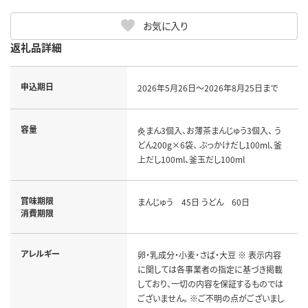
お気に入り
返礼品詳細
申込期日
2026年5月26日～2026年8月25日まで
容量
灸まん3個入、お薄茶まんじゅう3個入、 う
どん200g×6袋、 ぶっかけだし100ml、釜
上だし100ml、釜玉だし100ml
賞味期限
まんじゅう 45日 うどん 60日
消費期限
アレルギー
卵・乳成分・小麦・さば・大豆 ※ 表示内容
に関しては各事業者の指定に基づき掲載
しており、一切の内容を保証するものでは
ございません。 ※ご不明の点がございまし