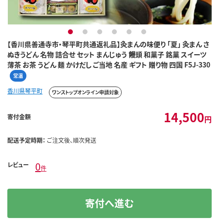
1
2
3
4
5
6
【香川県善通寺市・琴平町共通返礼品】灸まんの味便り 「夏」 灸まん さ
ぬきうどん 名物 詰合せ セット まんじゅう 饅頭 和菓子 銘菓 スイーツ
薄茶 お茶 うどん 麺 かけだし ご当地 名産 ギフト 贈り物 四国 F5J-330
常温
香川県琴平町
ワンストップオンライン申請対象
14,500
寄付金額
円
配送予定時期：
ご注文後、順次発送
0
レビュー
件
寄付へ進む