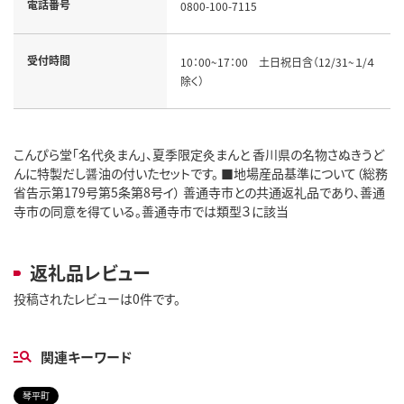
電話番号
0800-100-7115
受付時間
10：00~17：00 土日祝日含（12/31~１/４
除く）
こんぴら堂「名代灸まん」、夏季限定灸まんと 香川県の名物さぬきうど
んに特製だし醤油の付いたセットです。 ■地場産品基準について（総務
省告示第179号第5条第8号イ） 善通寺市との共通返礼品であり、善通
寺市の同意を得ている。善通寺市では類型３に該当
返礼品レビュー
投稿されたレビューは0件です。
関連キーワード
琴平町