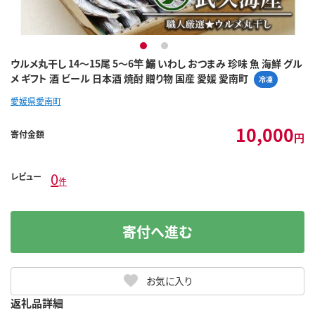
1
2
ウルメ丸干し 14～15尾 5～6竿 鰯 いわし おつまみ 珍味 魚 海鮮 グル
メ ギフト 酒 ビール 日本酒 焼酎 贈り物 国産 愛媛 愛南町
冷凍
愛媛県愛南町
10,000
寄付金額
円
0
レビュー
件
寄付へ進む
お気に入り
返礼品詳細