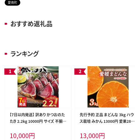
愛南町
おすすめ返礼品
ランキング
【7日以内発送】 訳あり かつおのた
先行予約 正品 まどんな 3kg ハウ
たき 2.2kg 10000円 サイズ 不揃い
ス栽培 みかん 13000円 愛果28号
規格外 傷 小分け 真空 パック 新鮮
紅まどんな 同品種 あいか アイカ
10,000
円
13,000
円
鮮魚 天然 鰹 四国一 水揚げ タタキ
高級 人気 ブランド 柑橘 果物 フル