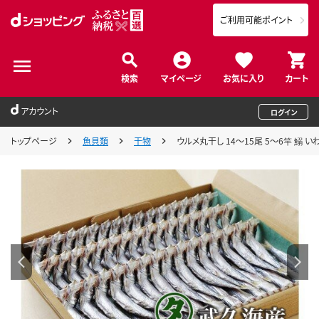
ご利用可能ポイント
検索
マイページ
お気に入り
カート
アカウント
ログイン
トップページ
魚貝類
干物
ウルメ丸干し 14～15尾 5～6竿 鰯 い