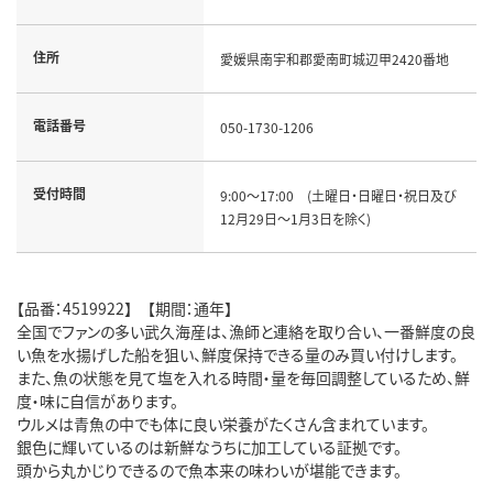
住所
愛媛県南宇和郡愛南町城辺甲2420番地
電話番号
050-1730-1206
受付時間
9:00～17:00 (土曜日・日曜日・祝日及び
12月29日～1月3日を除く)
【品番：4519922】 【期間：通年】
全国でファンの多い武久海産は、漁師と連絡を取り合い、一番鮮度の良
い魚を水揚げした船を狙い、鮮度保持できる量のみ買い付けします。
また、魚の状態を見て塩を入れる時間・量を毎回調整しているため、鮮
度・味に自信があります。
ウルメは青魚の中でも体に良い栄養がたくさん含まれています。
銀色に輝いているのは新鮮なうちに加工している証拠です。
頭から丸かじりできるので魚本来の味わいが堪能できます。