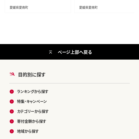
冷凍 大容量 ふるさと納税魚 ふる
ーツ 期間限定 産地直送 国産 農家
さと納税人気 ふるさと納税カツオ
直送 特産品 お取り寄せ ギフト プレ
愛媛県愛南町
愛媛県愛南町
たたき ふるさと納税 10000円 ふる
ゼント お歳暮 mikan 蜜柑 ミカン
さと納税冷凍 刺し身 骨なし たたき
マドンナ スマイルカット 甘い おい
カツオ わけあり ハマスイ 愛南町
しい ゼリー ぷるぷる 前田ファーム
愛媛県
愛南町 愛媛県
ページ上部へ戻る
目的別に探す
ランキングから探す
特集・キャンペーン
カテゴリーから探す
寄付金額から探す
地域から探す