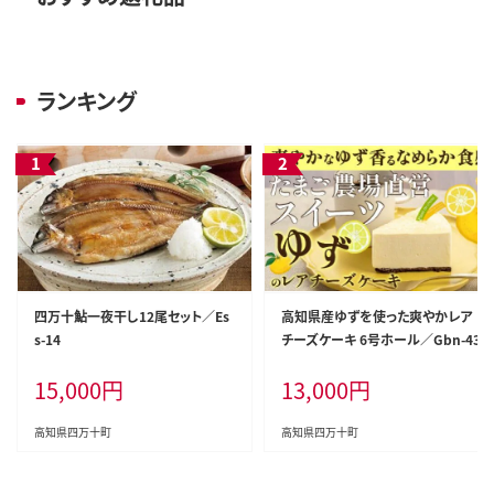
ランキング
四万十鮎一夜干し12尾セット／Es
高知県産ゆずを使った爽やかレア
s-14
チーズケーキ 6号ホール／Gbn-43
15,000
円
13,000
円
高知県四万十町
高知県四万十町