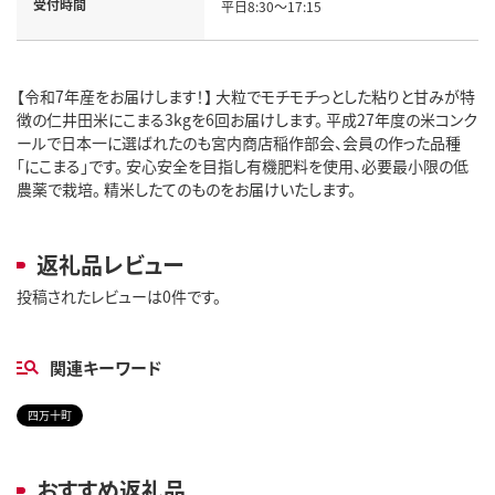
受付時間
平日8:30～17:15
【令和7年産をお届けします！】 大粒でモチモチっとした粘りと甘みが特
徴の仁井田米にこまる3kgを6回お届けします。 平成27年度の米コンク
ールで日本一に選ばれたのも宮内商店稲作部会、会員の作った品種
「にこまる」です。 安心安全を目指し有機肥料を使用、必要最小限の低
農薬で栽培。 精米したてのものをお届けいたします。
返礼品レビュー
投稿されたレビューは0件です。
関連キーワード
四万十町
おすすめ返礼品