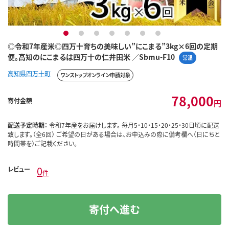
1
2
3
4
5
6
7
◎令和7年産米◎四万十育ちの美味しい”にこまる”3kg×6回の定期
便。高知のにこまるは四万十の仁井田米 ／Sbmu-F10
常温
高知県四万十町
ワンストップオンライン申請対象
78,000
寄付金額
円
配送予定時期：
令和7年産をお届けします。 毎月5・10・15・20・25・30日頃に配送
致します。（全6回） ご希望の日がある場合は、お申込みの際に備考欄へ（日にちと
時間帯を）ご記載ください。
0
レビュー
件
寄付へ進む