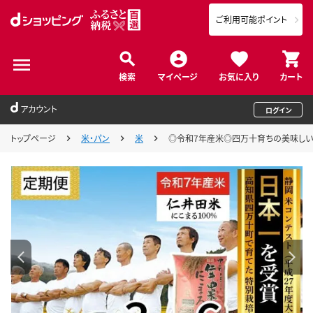
ご利用可能ポイント
検索
マイページ
お気に入り
カート
アカウント
ログイン
トップページ
米・パン
米
◎令和7年産米◎四万十育ちの美味しい”に