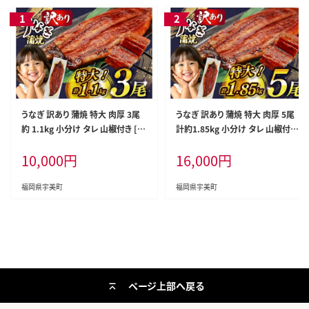
うなぎ 訳あり 蒲焼 特大 肉厚 3尾
うなぎ 訳あり 蒲焼 特大 肉厚 5尾
約 1.1kg 小分け タレ 山椒付き [大
計約1.85kg 小分け タレ 山椒付き
黒物産 福岡県 宇美町 um40bak8
[大黒物産 福岡県 宇美町 um40b
10,000
円
16,000
円
30001] 不揃い 規格外 家庭用 鰻
ak830010] 不揃い 規格外 鰻 ウナ
ウナギ unagi うなぎ蒲焼 鰻蒲焼き
ギ unagi うなぎ蒲焼 鰻蒲焼き 蒲
蒲焼き かば焼き 真空パック 個包装
焼き かば焼き 真空パック 個包装
福岡県宇美町
福岡県宇美町
冷凍 1キロ 1k 1万円以下 10000円
冷凍
の品 10000 10000円
ページ上部へ戻る