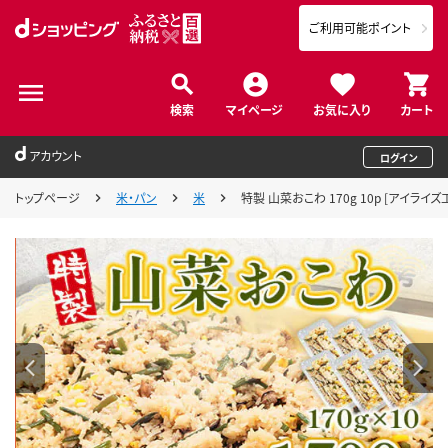
ご利用可能ポイント
検索
マイページ
お気に入り
カート
アカウント
ログイン
トップページ
米・パン
米
特製 山菜おこわ 170g 10p [アイライズ