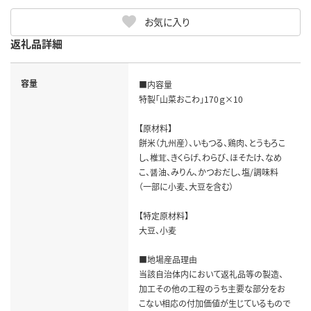
お気に入り
返礼品詳細
容量
■内容量

特製「山菜おこわ」170ｇ×10

【原材料】

餅米（九州産）、いもつる、鶏肉、とうもろこ
し、椎茸、きくらげ、わらび、ほそたけ、なめ
こ、醤油、みりん、かつおだし、塩/調味料
（一部に小麦、大豆を含む）

【特定原材料】　

大豆、小麦　

■地場産品理由

当該自治体内において返礼品等の製造、
加工その他の工程のうち主要な部分をお
こない相応の付加価値が生じているもので