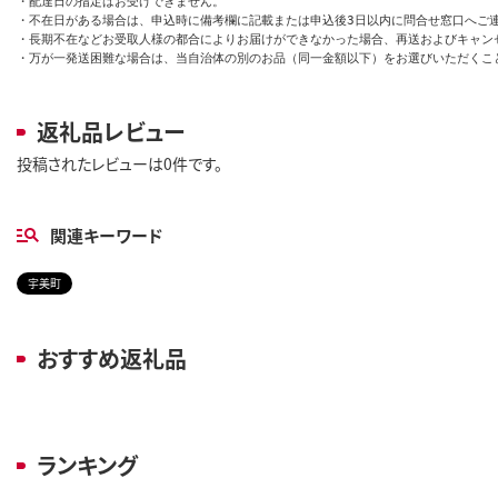
・配達日の指定はお受けできません。

・不在日がある場合は、申込時に備考欄に記載または申込後3日以内に問合せ窓口へご連
・長期不在などお受取人様の都合によりお届けができなかった場合、再送およびキャンセ
・万が一発送困難な場合は、当自治体の別のお品（同一金額以下）をお選びいただくこ
返礼品レビュー
投稿されたレビューは0件です。
関連キーワード
宇美町
おすすめ返礼品
ランキング