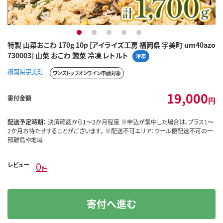
1
2
3
4
5
特製 山菜おこわ 170g 10p [アイライズ工房 福岡県 宇美町 um40azo
730003] 山菜 おこわ 惣菜 冷凍 レトルト
冷凍
福岡県宇美町
ワンストップオンライン申請対象
19,000
寄付金額
円
配送予定時期：
決済確認から1～2か月程度 ※申込が集中した場合は、プラス1～
2か月お待たせすることがございます。 ※配送不可エリア：クール便配送不可の一
部離島や地域
0
レビュー
件
寄付へ進む