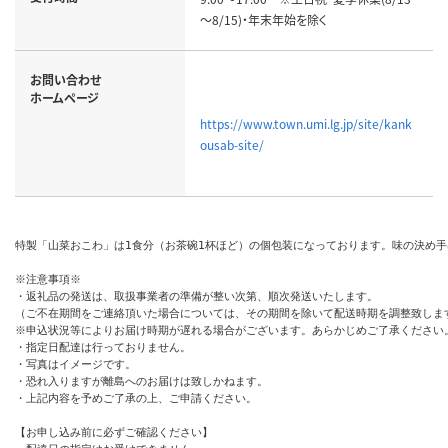
～8/15)・年末年始を除く
お問い合わせ
ホームページ
https://www.town.umi.lg.jp/site/kank
ousab-site/
特製「山菜おこわ」は1食分（お茶碗1杯ほど）の個包装になっております。味の決め手
※注意事項※

・返礼品の発送は、取扱事業者の準備が整い次第、順次発送いたします。

（ご不在期間をご連絡頂いた場合については、その期間を除いて配送時期を調整致します
※申込状況等によりお届け時期が遅れる場合がございます。あらかじめご了承ください。
・指定日配達は行っておりません。

・写真はイメージです。

・恐れ入りますが離島へのお届けは致しかねます。

・上記内容を予めご了承の上、ご申請ください。

【お申し込み前に必ずご確認ください】
