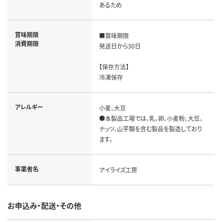
あるため
賞味期限
■賞味期限

消費期限
発送日から30日	

【保存方法】

冷凍保存
アレルギー
小麦、大豆

●本製品工場では、乳、卵、小麦粉、大豆、
ナッツ、山芋類を含む製品を製造しており
ます。
事業者名
アイライズ工房
お申込み・配送・その他