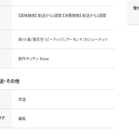
受
【賞味期限】 配送から2週間 【消費期限】 配送から2週間
卵/小麦/落花生（ピーナッツ）/アーモンド/カシューナッツ
創作キッチン Rana
送・その他
常温
リア
離島