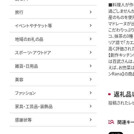
■料理人が作る
過ごしませんか
旅行
産のものを使
マドレーヌが出
イベントやチケット等
こだわりっぷり
コ、抹茶の3種
地域のお礼の品
リア語で「カエ
高く評価され
スポーツ・アウトドア
【創作キッチ
は百武さんは、
雑貨・日用品
えば、お惣菜は
ンRana】の
美容
ファッション
返礼品
投稿されたレ
家具・工芸品・装飾品
感謝状等
関連キ