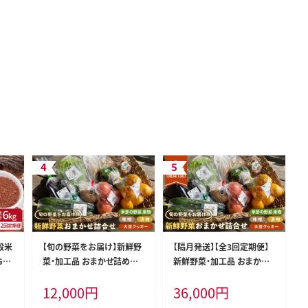
穀米
【旬の野菜をお届け】新鮮野
【隔月発送】【全3回定期便】
G01
菜・加工品 おまかせ詰め合
新鮮野菜・加工品 おまかせ
わせ【だいちの家】[HAG01
詰め合わせ【だいちの家】[H
12,000
円
36,000
円
5]
AG016]