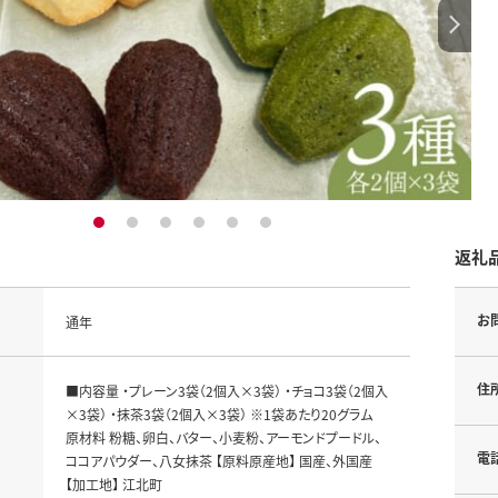
1
2
3
4
5
6
返礼
お
通年
住
■内容量 ・プレーン3袋（2個入×3袋） ・チョコ3袋（2個入
×3袋） ・抹茶3袋（2個入×3袋） ※1袋あたり20グラム
原材料 粉糖、卵白、バター、小麦粉、アーモンドプードル、
電
ココアパウダー、八女抹茶 【原料原産地】 国産、外国産
【加工地】 江北町