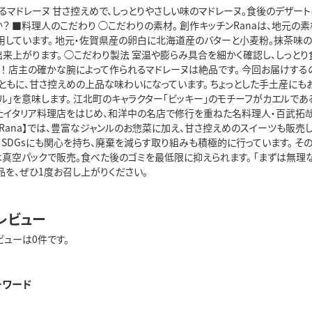
マドレーヌ 甘さ控えめで、しっとりやさしい味のマドレーヌ。食後のデザートに
？ ■料理人のこだわり ◯こだわりの素材。 創作キッチンRanaは、地元
用しています。 地元・佐賀県産の卵白に北海道産のバターと小麦粉。抹茶味の
来上がります。 ◯こだわり製法 室温や膨らみ具合を細かく確認し、しっとり
！ 店主の確かな腕によって作られるマドレーヌは絶品です。 今回お届けするの
ともに、甘さ控えめの上品な味わいになっています。 ちょっとした手土産にもおすす
ル」を意味します。 江北町のキャラクター「ビッキー」のモチーフがカエルであ
たイタリア料理店をはじめ、和洋中の名店で修行を重ねた名料理人・百武拓哉
ンRana】では、豊富なジャンルのお惣菜に加え、甘さ控えめのスイーツも販売
SDGsにも関心を持ち、廃棄を減らす取り組みも積極的に行っています。 そ
真空パックで販売。食べた後のゴミを最低限に抑えられます。 「まずは無理な
商品を、ぜひ1度お召し上がりください。
レビュー
ビューは0件です。
ーワード