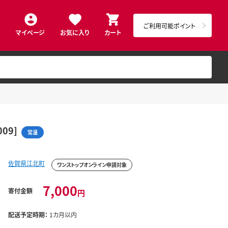
ご利用可能ポイント
マイページ
お気に入り
カート
09]
常温
佐賀県江北町
ワンストップオンライン申請対象
7,000
寄付金額
円
配送予定時期：
1カ月以内