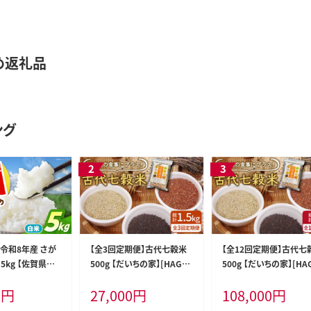
め返礼品
ング
】令和8年産 さが
【全3回定期便】古代七穀米
【全12回定期便】古代七
 5kg 【佐賀県江
500g 【だいちの家】[HAG01
500g 【だいちの家】[HA
白米 [HAF030]
2]
4]
0
円
27,000
円
108,000
円