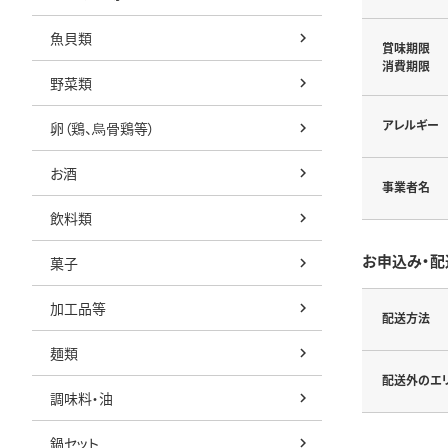
魚貝類
賞味期限
消費期限
野菜類
アレルギー
卵（鶏、烏骨鶏等）
お酒
事業者名
飲料類
お申込み・配
菓子
加工品等
配送方法
麺類
配送外のエ
調味料・油
鍋セット