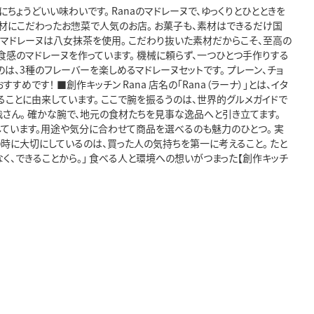
ちょうどいい味わいです。 Ranaのマドレーヌで、ゆっくりとひとときを
の素材にこだわったお惣菜で人気のお店。 お菓子も、素材はできるだけ国
マドレーヌは八女抹茶を使用。 こだわり抜いた素材だからこそ、至高の
食感のマドレーヌを作っています。 機械に頼らず、一つひとつ手作りする
は、3種のフレーバーを楽しめるマドレーヌセットです。 プレーン、チョ
めです！ ■創作キッチン Rana 店名の「Rana（ラーナ）」とは、イタ
ることに由来しています。 ここで腕を振るうのは、世界的グルメガイドで
さん。 確かな腕で、地元の食材たちを見事な逸品へと引き立てます。
しています。用途や気分に合わせて商品を選べるのも魅力のひとつ。 実
の時に大切にしているのは、買った人の気持ちを第一に考えること。 たと
く、できることから。」 食べる人と環境への想いがつまった【創作キッチ