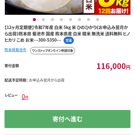
1
2
3
4
5
6
7
8
【12ヶ月定期便】令和7年産 白米 5kg 米 ひのひかり《お申込み翌月か
ら出荷》熊本県 菊池市 国産 熊本県産 白米 精米 無洗米 送料無料 ヒノ
ヒカリ こめ お米---300-5350---
常温
熊本県菊池市
ワンストップオンライン申請対象
116,000
寄付金額
円
配送予定時期：
お申込み翌月から出荷
0
レビュー
件
寄付へ進む