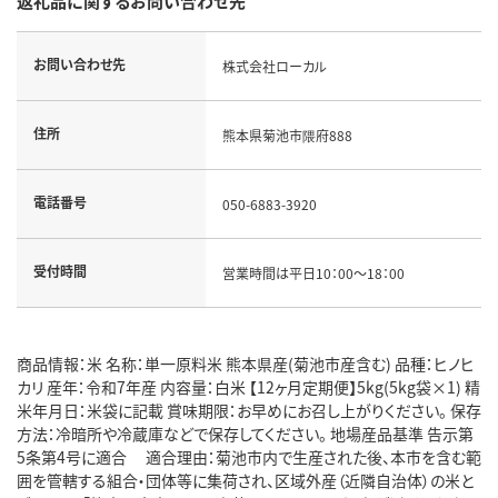
返礼品に関するお問い合わせ先
お問い合わせ先
株式会社ローカル
住所
熊本県菊池市隈府888
電話番号
050-6883-3920
受付時間
営業時間は平日10：00～18：00
商品情報：米 名称：単一原料米 熊本県産(菊池市産含む) 品種：ヒノヒ
カリ 産年：令和7年産 内容量：白米 【12ヶ月定期便】5kg(5kg袋×1) 精
米年月日：米袋に記載 賞味期限：お早めにお召し上がりください。 保存
方法：冷暗所や冷蔵庫などで保存してください。 地場産品基準 告示第
5条第4号に適合 適合理由：菊池市内で生産された後、本市を含む範
囲を管轄する組合・団体等に集荷され、区域外産（近隣自治体）の米と