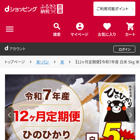
ご利用可能ポイント
検索
マイページ
お気に入り
カート
アカウント
ログイン
トップページ
米・パン
米
【12ヶ月定期便】令和7年産 白米 5kg 