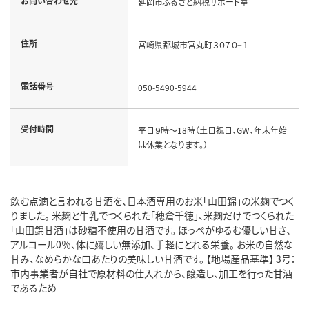
お問い合わせ先
延岡市ふるさと納税サポート室
住所
宮崎県都城市宮丸町３０７０−１
電話番号
050-5490-5944
受付時間
平日９時～18時（土日祝日、GW、年末年始
は休業となります。）
飲む点滴と言われる甘酒を、日本酒専用のお米「山田錦」の米麹でつく
りました。 米麹と牛乳でつくられた「穂倉千徳」、米麹だけでつくられた
「山田錦甘酒」は砂糖不使用の甘酒です。 ほっぺがゆるむ優しい甘さ、
アルコール0％、体に嬉しい無添加、手軽にとれる栄養。 お米の自然な
甘み、なめらかな口あたりの美味しい甘酒です。 【地場産品基準】 3号：
市内事業者が自社で原材料の仕入れから、醸造し、加工を行った甘酒
であるため