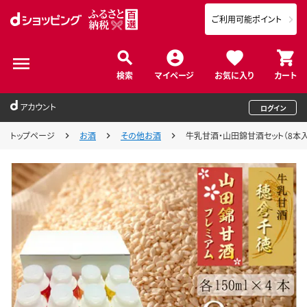
ご利用可能ポイント
検索
マイページ
お気に入り
カート
アカウント
ログイン
トップページ
お酒
その他お酒
牛乳甘酒・山田錦甘酒セット（8本入） N