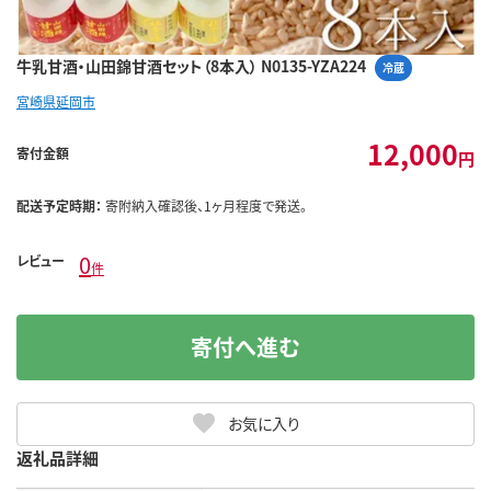
牛乳甘酒・山田錦甘酒セット（8本入） N0135-YZA224
冷蔵
宮崎県延岡市
12,000
寄付金額
円
配送予定時期：
寄附納入確認後、1ヶ月程度で発送。
0
レビュー
件
寄付へ進む
お気に入り
返礼品詳細