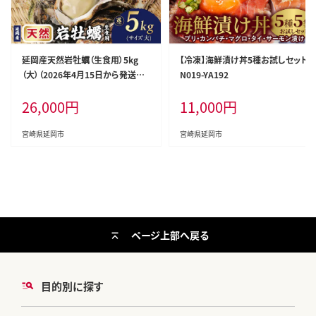
延岡産天然岩牡蠣（生食用）5kg
【冷凍】海鮮漬け丼5種お試しセット
（大）（2026年4月15日から発送開
N019-YA192
始） N036-YB307
26,000
円
11,000
円
宮崎県延岡市
宮崎県延岡市
ページ上部へ戻る
目的別に探す