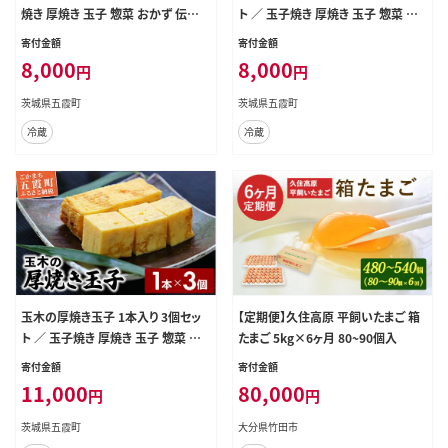
焼き 厚焼き 玉子 惣菜 おかず 伝統
ト ／ 玉子焼き 厚焼き 玉子 惣菜 お
旨味 コク だし 茨城県 五霞町
かず 伝統 旨味 コク だし 茨城県 五
寄付金額
寄付金額
霞町
8,000
8,000
円
円
茨城県五霞町
茨城県五霞町
冷蔵
冷蔵
玉木の厚焼き玉子 1本入り 3個セッ
【定期便】久住高原 平飼いたまご 箱
ト ／ 玉子焼き 厚焼き 玉子 惣菜 お
たまご 5kg×6ヶ月 80~90個入
かず 旨味 コク だし 茨城県 五霞町
寄付金額
寄付金額
【価格改定】
11,000
80,000
円
円
茨城県五霞町
大分県竹田市