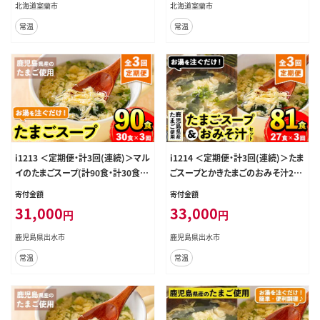
北海道室蘭市
北海道室蘭市
常温
常温
i1213 ＜定期便・計3回(連続)＞マル
i1214 ＜定期便・計3回(連続)＞たま
イのたまごスープ(計90食・計30食×
ごスープとかきたまごのおみそ汁2種
3回) 卵 たまご スープ フリーズドラ
セット(合計81食・合計27食×3回)
寄付金額
寄付金額
イ 即席 簡単調理 非常食 常温保存
卵 たまご スープ フリーズドライ 即
31,000
33,000
円
円
常温 保存 定期便 3回 連続 お弁当
席 簡単調理 非常食 常温保存 常温
朝ごはん お昼ご飯 晩御飯 アウトド
保存 定期便 3回 連続 お弁当 朝ごは
鹿児島県出水市
鹿児島県出水市
ア キャンプ お手軽 【マルイ食品】
ん お昼ご飯 晩御飯 アウトドア キャ
常温
常温
ンプ お手軽 【マルイ食品】