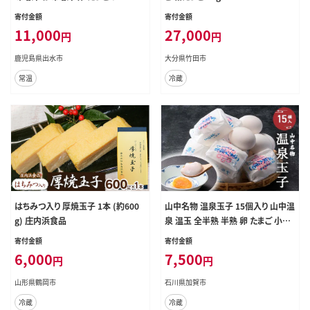
ドライ 簡単調理 非常食 アウトドア
寄付金額
寄付金額
キャンプ お手軽 数量限定 【マルイ食
11,000
27,000
円
円
品】
鹿児島県出水市
大分県竹田市
常温
冷蔵
はちみつ入り 厚焼玉子 1本 (約600
山中名物 温泉玉子 15個入り 山中温
g) 庄内浜食品
泉 温玉 全半熟 半熟 卵 たまご 小分
け 朝食 グルメ 食品 復興 震災 コロ
寄付金額
寄付金額
ナ 能登半島地震復興支援 北陸新幹
6,000
7,500
円
円
線 F6P-2808
山形県鶴岡市
石川県加賀市
冷蔵
冷蔵