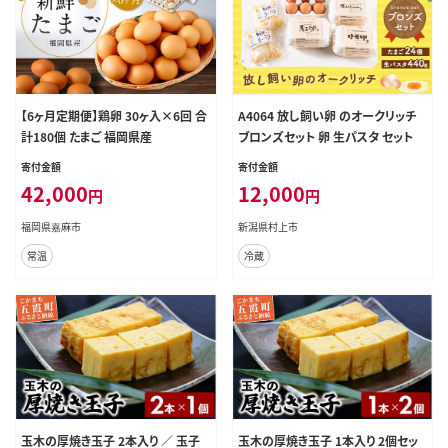
【6ヶ月定期便】鶏卵 30ヶ入×6回 合
A4064 放し飼い卵 のオークリッチ
計180個 たまご 福岡県産
ブロンズセット 卵 生パスタ セット
寄付金額
寄付金額
42,000
12,000
円
円
福岡県嘉麻市
新潟県村上市
常温
冷蔵
玉木の厚焼き玉子 2本入り ／ 玉子
玉木の厚焼き玉子 1本入り 2個セッ