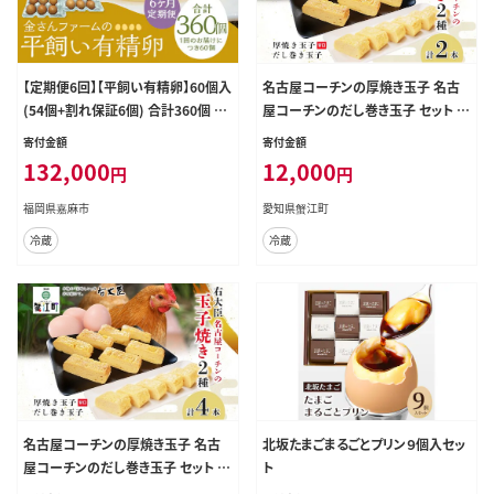
【定期便6回】【平飼い有精卵】60個入
名古屋コーチンの厚焼き玉子 名古
(54個+割れ保証6個) 合計360個 た
屋コーチンのだし巻き玉子 セット 計
まご 卵 玉子 鶏卵 平飼い 有精卵 定
2本 卵 たまご コーチン卵 和食 朝食
寄付金額
寄付金額
期便
おかず 総菜 そうざい 地鶏卵 出汁
132,000
12,000
円
円
お取り寄せ 贈答用 右大臣 送料無料
愛知県 蟹江町
福岡県嘉麻市
愛知県蟹江町
冷蔵
冷蔵
名古屋コーチンの厚焼き玉子 名古
北坂たまごまるごとプリン９個入セッ
屋コーチンのだし巻き玉子 セット 計
ト
4本 卵 たまご コーチン卵 和食 朝食