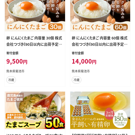
卵 にんにくたまご 内容量 30個 株式
卵 にんにくたまご 内容量 60個 株式
会社つづき《90日以内に出荷予定
会社つづき《90日以内に出荷予定
(土日祝除く)》熊本県 菊池市 卵 たま
(土日祝除く)》熊本県 菊池市 卵 たま
寄付金額
寄付金額
ご にんにく卵 鶏卵 熊本県産 九州産
ご にんにく卵 鶏卵 熊本県産 九州産
9,500
14,000
円
円
冷蔵 送料無料---064-2486---
冷蔵 送料無料---064-2051---
熊本県菊池市
熊本県菊池市
冷蔵
冷蔵