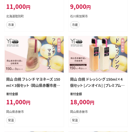
乳 スイーツ デザート おやつ お菓子
ナ 能登半島地震復興支援 北陸新幹
11,000
9,000
円
円
カップ 無添加 冷凍 カラメル ギフト
線 F6P-2809
プレゼント 贈答用 送料無料
北海道陸別町
石川県加賀市
冷凍
冷蔵
岡山 白桃 フレンチ マヨネーズ 150
岡山 白桃 ドレッシング 150ml×4
ml×3個セット （岡山県赤磐市産の
個セット [ノンオイル] [プレミアム]
白桃使用） 調味料 卵 加工品 ドレッ
各2個 （岡山県赤磐市産の白桃使
寄付金額
寄付金額
シング 共働き からめるだけ 忙しい
用） 調味料 卵 加工品 ドレッシング
11,000
18,000
円
円
食欲 手作り
健康 料理 食欲 手作り
岡山県赤磐市
岡山県赤磐市
常温
常温