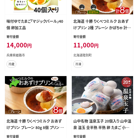
味付ゆでたまご「マジックパール」40
北海道 十勝 りくべつミルク おあず
個 卵加工品
けプリン 2種 プレーン かぼちゃ 計8
個 プリン 冷凍プリン 牛乳 ミルク 完
寄付金額
寄付金額
熟 えびすかぼちゃ カボチャ 南瓜 低
14,000
11,000
円
円
温殺菌牛乳 スイーツ デザート おや
つ お菓子 無添加 冷凍 フェアトレー
兵庫県姫路市
北海道陸別町
ド 送料無料
冷蔵
冷凍
北海道 十勝 りくべつミルク おあず
山中名物 温泉玉子 20個入り 山中温
けプリン プレーン 80g 8個 プリン 冷
泉 温玉 全半熟 半熟 卵 たまご 小分
凍プリン 牛乳 ミルク 低温殺菌 生乳
け 朝食 グルメ 食品 復興 震災 コロ
寄付金額
寄付金額