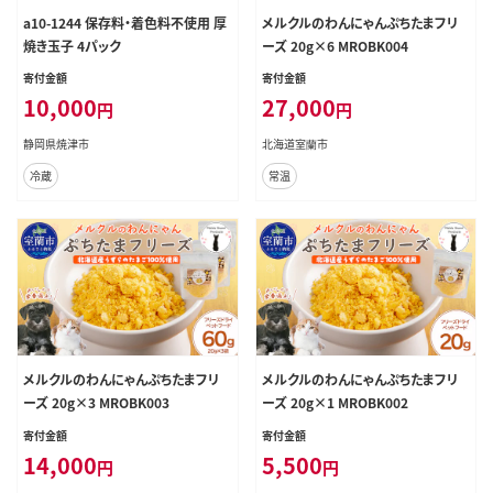
a10-1244 保存料・着色料不使用 厚
メルクルのわんにゃんぷちたまフリ
焼き玉子 4パック
ーズ 20g×6 MROBK004
寄付金額
寄付金額
10,000
27,000
円
円
静岡県焼津市
北海道室蘭市
冷蔵
常温
メルクルのわんにゃんぷちたまフリ
メルクルのわんにゃんぷちたまフリ
ーズ 20g×3 MROBK003
ーズ 20g×1 MROBK002
寄付金額
寄付金額
14,000
5,500
円
円