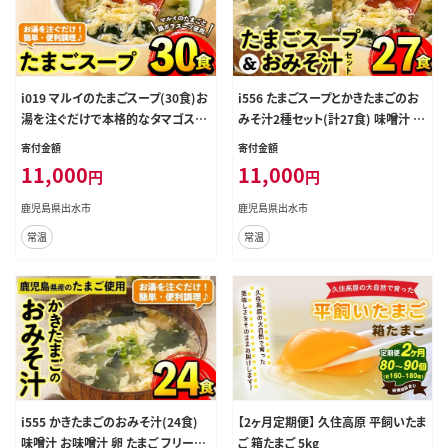
i019 マルイのたまごスープ(30食)お
i556 たまごスープとかきたまごのお
湯を注ぐだけで本格的なタマゴスー
みそ汁2種セット(計27食) 味噌汁 お
プ！ふわふわ玉子とコクのあるスー
味噌汁 スープ 卵 たまご フリーズド
寄付金額
寄付金額
プ！ たまご 卵 スープ 鶏ガラ 鶏がら
ライ 簡単調理 非常食 アウトドア キ
11,000
11,000
円
円
スープ 時短 フリーズドライ 長期保
ャンプ お手軽 数量限定【マルイ食
存 お弁当と一緒 お手軽 ストック【マ
品】
鹿児島県出水市
鹿児島県出水市
ルイ食品】
常温
常温
i555 かきたまごのおみそ汁(24食)
【2ヶ月定期便】 久住高原 平飼いたま
味噌汁 お味噌汁 卵 たまご フリーズ
ご 箱たまご 5kg