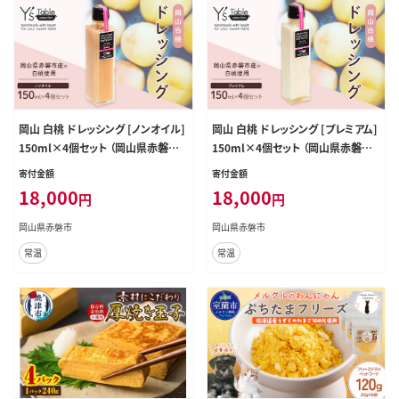
岡山 白桃 ドレッシング [ノンオイル]
岡山 白桃 ドレッシング [プレミアム]
150ml×4個セット （岡山県赤磐市
150ml×4個セット （岡山県赤磐市
産の白桃使用） 調味料 卵 加工品 ド
産の白桃使用） 調味料 卵 加工品 ド
寄付金額
寄付金額
レッシング 料理 食欲 手作り
レッシング 料理 食欲 手作り
18,000
18,000
円
円
岡山県赤磐市
岡山県赤磐市
常温
常温