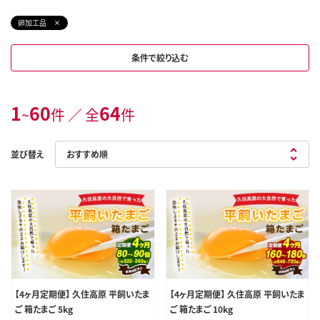
卵加工品
条件で絞り込む
1
60
64
~
件 ／ 全
件
並び替え
【4ヶ月定期便】 久住高原 平飼いたま
【4ヶ月定期便】 久住高原 平飼いたま
ご 箱たまご 5kg
ご 箱たまご 10kg