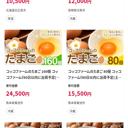
10,500
12,000
円
円
贈り物 プレゼント お祝 おすそ分け
お取り寄せ グルメ 宮崎県 日南市 送
北海道北広島市
宮崎県日南市
料無料_BB172-26
常温
冷蔵
コッコファームのたまご 160個 コッ
コッコファームのたまご 80個 コッコ
コファーム《90日以内に出荷予定(土
ファーム《90日以内に出荷予定(土日
日祝除く)》熊本県 菊池市 卵 鶏卵 玉
祝除く)》熊本県 菊池市 卵 鶏卵 玉子
寄付金額
寄付金額
子 たまご 家庭用 熊本県産 九州産
たまご 家庭用 熊本県産 九州産 冷蔵
24,500
15,500
円
円
冷蔵 送料無料---043-2019---
送料無料---043-2020---
熊本県菊池市
熊本県菊池市
冷蔵
冷蔵