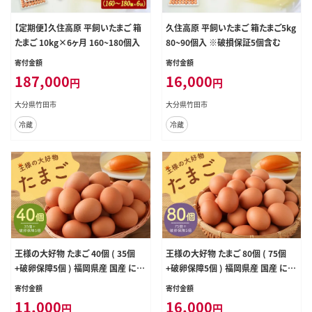
【定期便】久住高原 平飼いたまご 箱
久住高原 平飼いたまご 箱たまご5kg
たまご 10kg×6ヶ月 160~180個入
80~90個入 ※破損保証5個含む
寄付金額
寄付金額
187,000
16,000
円
円
大分県竹田市
大分県竹田市
冷蔵
冷蔵
王様の大好物 たまご 40個 ( 35個
王様の大好物 たまご 80個 ( 75個
+破卵保障5個 ) 福岡県産 国産 にわ
+破卵保障5個 ) 福岡県産 国産 にわ
とり 卵かけご飯 ゆでたまご
とり 卵かけご飯 ゆでたまご
寄付金額
寄付金額
11,000
16,000
円
円