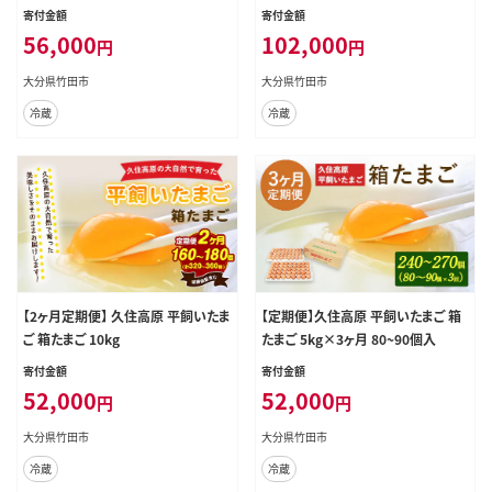
寄付金額
寄付金額
56,000
102,000
円
円
大分県竹田市
大分県竹田市
冷蔵
冷蔵
【2ヶ月定期便】 久住高原 平飼いたま
【定期便】久住高原 平飼いたまご 箱
ご 箱たまご 10kg
たまご 5kg×3ヶ月 80~90個入
寄付金額
寄付金額
52,000
52,000
円
円
大分県竹田市
大分県竹田市
冷蔵
冷蔵