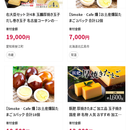
右大臣セット 計4本 玉鵬厚焼き玉子
【Smoke‐Cafe 燻 】お土産燻製た
だし巻き玉子 名古屋コーチンの厚
まご 2パック 合計12個
焼き玉子 名古屋コーチンのだし巻き
寄付金額
寄付金額
玉子 玉子 卵 たまご コーチン卵 和食
19,000
7,000
円
円
朝食 おかず 総菜 そうざい 地鶏卵
出汁 お取り寄せ 贈答用 右大臣 送料
愛知県蟹江町
北海道北広島市
無料 愛知県 蟹江町
冷蔵
常温
【Smoke‐Cafe 燻 】お土産燻製た
飫肥 厚焼きたまご 加工品 玉子焼き
まご 3パック 合計18個
国産 卵 名物 人気 おすすめ 加工食
品 郷土料理 和食 惣菜 お弁当 デザ
寄付金額
寄付金額
ート おやつ おつまみ お土産 ギフト