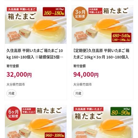
久住高原 平飼いたまご 箱たまご 10
【定期便】久住高原 平飼いたまご 箱
kg 160~180個入 ※破損保証5個含
たまご 10kg×3ヶ月 160~180個入
む
寄付金額
寄付金額
32,000
94,000
円
円
大分県竹田市
大分県竹田市
冷蔵
冷蔵