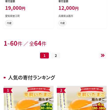
寄付金額
寄付金額
おかず 総菜 そうざい 地鶏卵 出汁
19,000
12,000
円
円
お取り寄せ 贈答用 右大臣 送料無料
愛知県 蟹江町
愛知県蟹江町
兵庫県淡路市
冷蔵
冷蔵
1
60
64
~
件 ／ 全
件
1
2
人気の寄付ランキング