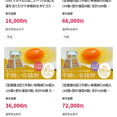
i295 マルイのたまごスープ(50食)お
【定期便3回】【平飼い有精卵】60個入
湯を注ぐだけで本格的なタマゴスー
(54個+割れ保証6個) 合計180個 た
プ！ふわふわ玉子とコクのあるスー
まご 卵 玉子 鶏卵 平飼い 有精卵 定
寄付金額
寄付金額
プ！ スープ 卵 たまご たまごスープ レ
期便
16,000
66,000
円
円
トルト 本格的 簡単調理 アウトドア
キャンプ 非常食 お弁当 朝ごはん お
鹿児島県出水市
福岡県嘉麻市
昼ご飯 晩御飯 数量限定【マルイ食
常温
冷蔵
品】
【定期便3回】【平飼い有精卵】30個入
【定期便6回】【平飼い有精卵】30個入
(26個+割れ保証4個) 合計90個 たま
(26個+割れ保証4個) 合計180個 た
ご 卵 玉子 鶏卵 平飼い 有精卵 定期
まご 卵 玉子 鶏卵 平飼い 有精卵 定
寄付金額
寄付金額
便
期便
36,000
72,000
円
円
福岡県嘉麻市
福岡県嘉麻市