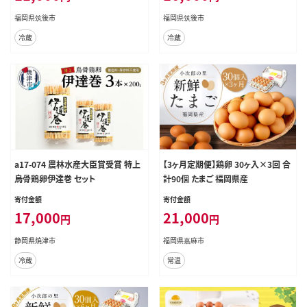
福岡県筑後市
福岡県筑後市
冷蔵
冷蔵
a17-074 農林水産大臣賞受賞 特上
【3ヶ月定期便】鶏卵 30ヶ入×3回 合
烏骨鶏卵伊達巻 セット
計90個 たまご 福岡県産
寄付金額
寄付金額
17,000
21,000
円
円
静岡県焼津市
福岡県嘉麻市
冷蔵
常温