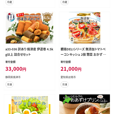
冷蔵
冷蔵
a33-036 訳あり 焼津産 伊達巻 4.5k
碧南DELIシリーズ 無添加トマトベ
g以上 詰合せセット
ーコンキッシュ 2個 惣菜 おかず 洋
食 トマト ベーコン 野菜 キッシュ 卵
寄付金額
寄付金額
無添加 H080-041
33,000
21,000
円
円
静岡県焼津市
愛知県碧南市
冷凍
冷凍