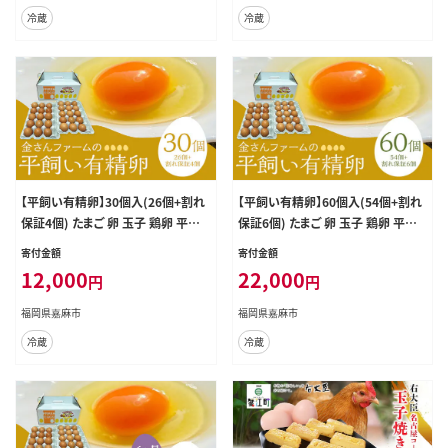
冷蔵
冷蔵
【平飼い有精卵】30個入(26個+割れ
【平飼い有精卵】60個入(54個+割れ
保証4個) たまご 卵 玉子 鶏卵 平飼
保証6個) たまご 卵 玉子 鶏卵 平飼
い 有精卵
い 有精卵
寄付金額
寄付金額
12,000
22,000
円
円
福岡県嘉麻市
福岡県嘉麻市
冷蔵
冷蔵