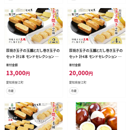
厚焼き玉子の玉鵬とだし巻き玉子の
厚焼き玉子の玉鵬とだし巻き玉子の
セット 計2本 モンドセレクション 卵
セット 計4本 モンドセレクション 卵
職人 手作り だし 柳橋市場 和食 洋
職人 手作り だし 柳橋市場 和食 朝
寄付金額
寄付金額
食 朝食 おかず 総菜 そうざい 右大
食 おかず 総菜 そうざい 右大臣 送
13,000
20,000
円
円
臣 送料無料 愛知県 蟹江町
料無料 愛知県 蟹江町
愛知県蟹江町
愛知県蟹江町
冷蔵
冷蔵