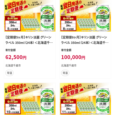
【定期便5ヶ月】キリン淡麗 グリーン
【定期便8ヶ月】キリン淡麗 グリーン
ラベル 350ml（24本）＜北海道千歳
ラベル 350ml（24本）＜北海道千歳
工場産＞
工場産＞
寄付金額
寄付金額
62,500
100,000
円
円
北海道千歳市
北海道千歳市
常温
常温