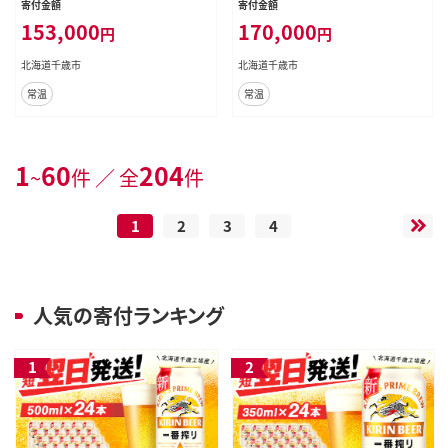
寄付金額
寄付金額
153,000
170,000
円
円
北海道千歳市
北海道千歳市
常温
常温
1
60
204
~
件 ／ 全
件
1
2
3
4
人気の寄付ランキング