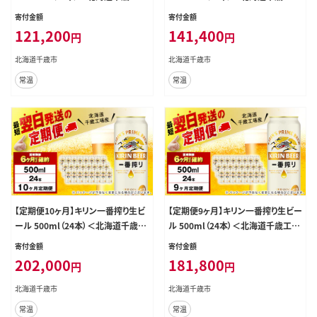
産＞
産＞
寄付金額
寄付金額
121,200
141,400
円
円
北海道千歳市
北海道千歳市
常温
常温
【定期便10ヶ月】キリン一番搾り生ビ
【定期便9ヶ月】キリン一番搾り生ビー
ール 500ml（24本）＜北海道千歳工
ル 500ml（24本）＜北海道千歳工場
場産＞
産＞
寄付金額
寄付金額
202,000
181,800
円
円
北海道千歳市
北海道千歳市
常温
常温