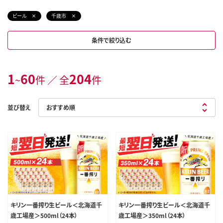
ビール
千歳市
条件で絞り込む
1
60
204
~
件 ／ 全
件
並び替え
キリン一番搾り生ビール＜北海道千
キリン一番搾り生ビール＜北海道千
歳工場産＞500ml（24本）
歳工場産＞350ml（24本）