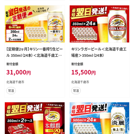
【定期便2ヶ月】キリン一番搾り生ビー
キリンラガービール＜北海道千歳工
ル 350ml（24本）＜北海道千歳工場
場産＞350ml（24本）
産＞
寄付金額
寄付金額
31,000
15,500
円
円
北海道千歳市
北海道千歳市
常温
常温