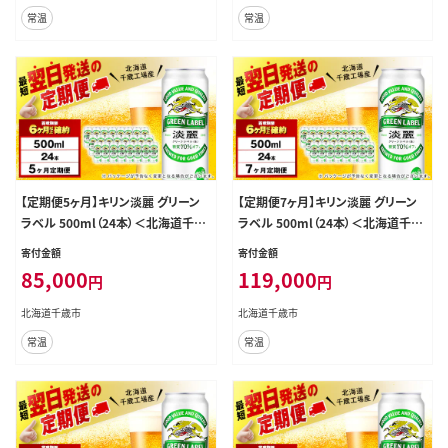
常温
常温
【定期便5ヶ月】キリン淡麗 グリーン
【定期便7ヶ月】キリン淡麗 グリーン
ラベル 500ml（24本）＜北海道千歳
ラベル 500ml（24本）＜北海道千歳
工場産＞
工場産＞
寄付金額
寄付金額
85,000
119,000
円
円
北海道千歳市
北海道千歳市
常温
常温