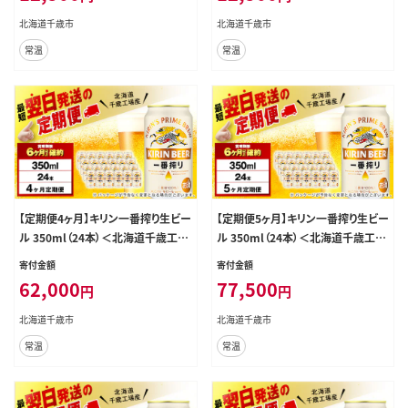
北海道千歳市
北海道千歳市
常温
常温
【定期便4ヶ月】キリン一番搾り生ビー
【定期便5ヶ月】キリン一番搾り生ビー
ル 350ml（24本）＜北海道千歳工場
ル 350ml（24本）＜北海道千歳工場
産＞
産＞
寄付金額
寄付金額
62,000
77,500
円
円
北海道千歳市
北海道千歳市
常温
常温