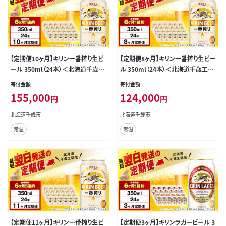
【定期便10ヶ月】キリン一番搾り生ビ
【定期便8ヶ月】キリン一番搾り生ビー
ール 350ml（24本）＜北海道千歳工
ル 350ml（24本）＜北海道千歳工場
場産＞
産＞
寄付金額
寄付金額
155,000
124,000
円
円
北海道千歳市
北海道千歳市
常温
常温
【定期便11ヶ月】キリン一番搾り生ビ
【定期便3ヶ月】キリンラガービール 3