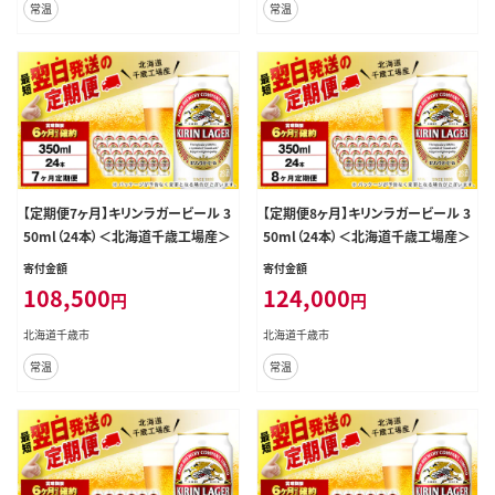
常温
常温
【定期便7ヶ月】キリンラガービール 3
【定期便8ヶ月】キリンラガービール 3
50ml（24本）＜北海道千歳工場産＞
50ml（24本）＜北海道千歳工場産＞
寄付金額
寄付金額
108,500
124,000
円
円
北海道千歳市
北海道千歳市
常温
常温