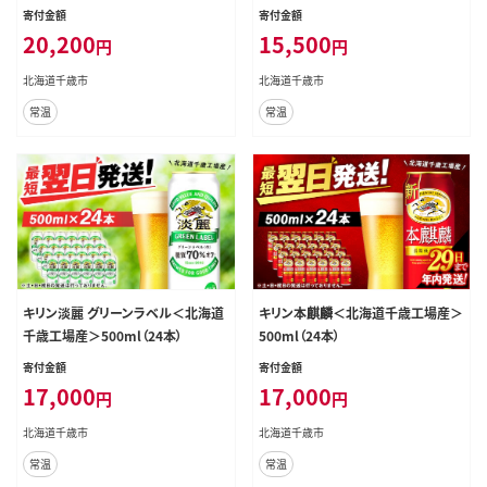
寄付金額
寄付金額
20,200
15,500
円
円
北海道千歳市
北海道千歳市
常温
常温
キリン淡麗 グリーンラベル＜北海道
キリン本麒麟＜北海道千歳工場産＞
千歳工場産＞500ml（24本）
500ml（24本）
寄付金額
寄付金額
17,000
17,000
円
円
北海道千歳市
北海道千歳市
常温
常温