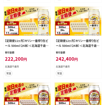
【定期便11ヶ月】キリン一番搾り生ビ
【定期便12ヶ月】キリン一番搾り生ビ
ール 500ml（24本）＜北海道千歳工
ール 500ml（24本）＜北海道千歳工
場産＞
場産＞
寄付金額
寄付金額
222,200
242,400
円
円
北海道千歳市
北海道千歳市
常温
常温